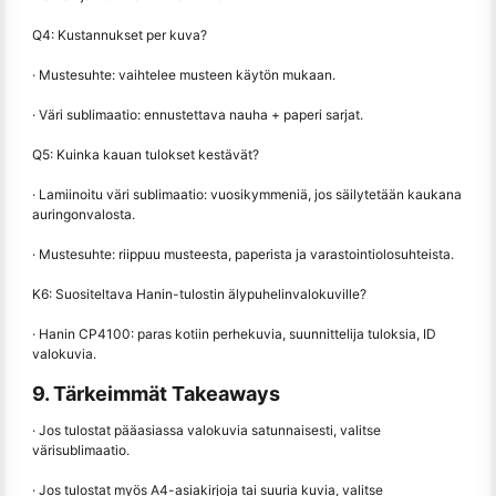
Q4: Kustannukset per kuva?
· Mustesuhte: vaihtelee musteen käytön mukaan.
· Väri sublimaatio: ennustettava nauha + paperi sarjat.
Q5: Kuinka kauan tulokset kestävät?
· Lamiinoitu väri sublimaatio: vuosikymmeniä, jos säilytetään kaukana
auringonvalosta.
· Mustesuhte: riippuu musteesta, paperista ja varastointiolosuhteista.
K6: Suositeltava Hanin-tulostin älypuhelinvalokuville?
· Hanin CP4100: paras kotiin perhekuvia, suunnittelija tuloksia, ID
valokuvia.
9. Tärkeimmät Takeaways
· Jos tulostat pääasiassa valokuvia satunnaisesti, valitse
värisublimaatio.
· Jos tulostat myös A4-asiakirjoja tai suuria kuvia, valitse