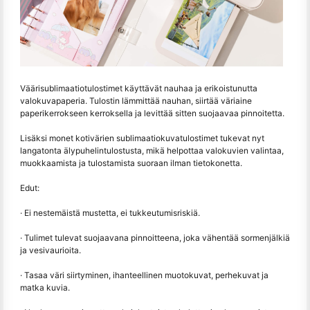
Väärisublimaatiotulostimet käyttävät nauhaa ja erikoistunutta
valokuvapaperia. Tulostin lämmittää nauhan, siirtää väriaine
paperikerrokseen kerroksella ja levittää sitten suojaavaa pinnoitetta.
Lisäksi monet kotivärien sublimaatiokuvatulostimet tukevat nyt
langatonta älypuhelintulostusta, mikä helpottaa valokuvien valintaa,
muokkaamista ja tulostamista suoraan ilman tietokonetta.
Edut:
· Ei nestemäistä mustetta, ei tukkeutumisriskiä.
· Tulimet tulevat suojaavana pinnoitteena, joka vähentää sormenjälkiä
ja vesivaurioita.
· Tasaa väri siirtyminen, ihanteellinen muotokuvat, perhekuvat ja
matka kuvia.