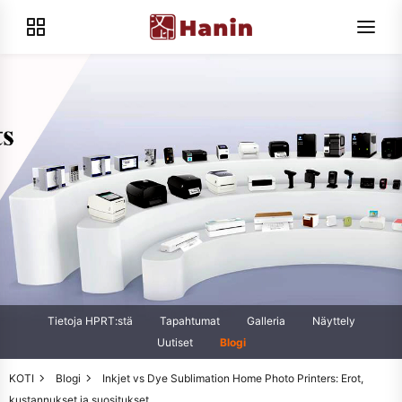
Tietoja HPRT:stä
Tapahtumat
Galleria
Näyttely
Uutiset
Blogi
KOTI
Blogi
Inkjet vs Dye Sublimation Home Photo Printers: Erot,
kustannukset ja suositukset