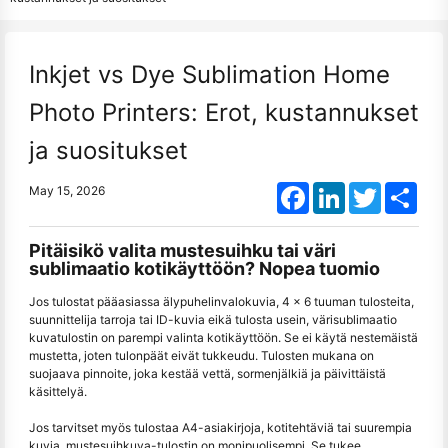
Inkjet vs Dye Sublimation Home
Photo Printers: Erot, kustannukset
ja suositukset
Facebook
LinkedIn
Twitter
Shar
May 15, 2026
Pitäisikö valita mustesuihku tai väri
sublimaatio kotikäyttöön? Nopea tuomio
Jos tulostat pääasiassa älypuhelinvalokuvia, 4 × 6 tuuman tulosteita,
suunnittelija tarroja tai ID-kuvia eikä tulosta usein, värisublimaatio
kuvatulostin on parempi valinta kotikäyttöön. Se ei käytä nestemäistä
mustetta, joten tulonpäät eivät tukkeudu. Tulosten mukana on
suojaava pinnoite, joka kestää vettä, sormenjälkiä ja päivittäistä
käsittelyä.
Jos tarvitset myös tulostaa A4-asiakirjoja, kotitehtäviä tai suurempia
kuvia, mustesuihkuva-tulostin on monipuolisempi. Se tukee