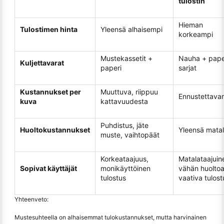
tulostin
Hieman
Tulostimen hinta
Yleensä alhaisempi
korkeampi
Mustekassetit +
Nauha + pape
Kuljettavarat
paperi
sarjat
Kustannukset per
Muuttuva, riippuu
Ennustettava
kuva
kattavuudesta
Puhdistus, jäte
Huoltokustannukset
Yleensä mata
muste, vaihtopäät
Korkeataajuus,
Matalataajuin
Sopivat käyttäjät
monikäyttöinen
vähän huolto
tulostus
vaativa tulost
Yhteenveto:
Mustesuhteella on alhaisemmat tulokustannukset, mutta harvinainen