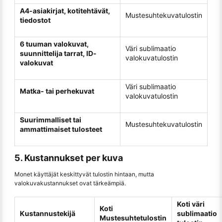
A4-asiakirjat, kotitehtävät,
Mustesuhtekuvatulostin
tiedostot
6 tuuman valokuvat,
Väri sublimaatio
suunnittelija tarrat, ID-
valokuvatulostin
valokuvat
Väri sublimaatio
Matka- tai perhekuvat
valokuvatulostin
Suurimmalliset tai
Mustesuhtekuvatulostin
ammattimaiset tulosteet
5. Kustannukset per kuva
Monet käyttäjät keskittyvät tulostin hintaan, mutta
valokuvakustannukset ovat tärkeämpiä.
Koti väri
Koti
Kustannustekijä
sublimaatio
Mustesuhtetulostin