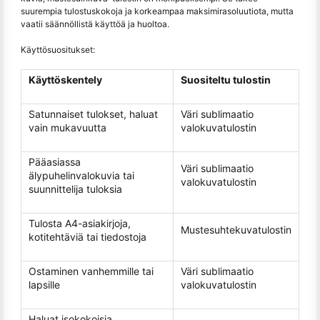
suurempia tulostuskokoja ja korkeampaa maksimirasoluutiota, mutta
vaatii säännöllistä käyttöä ja huoltoa.
Käyttösuositukset:
Käyttöskentely
Suositeltu tulostin
Satunnaiset tulokset, haluat
Väri sublimaatio
vain mukavuutta
valokuvatulostin
Pääasiassa
Väri sublimaatio
älypuhelinvalokuvia tai
valokuvatulostin
suunnittelija tuloksia
Tulosta A4-asiakirjoja,
Mustesuhtekuvatulostin
kotitehtäviä tai tiedostoja
Ostaminen vanhemmille tai
Väri sublimaatio
lapsille
valokuvatulostin
Haluat isokokoisia