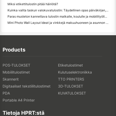
Miksi etikettitulostin pitää häiriötä?
Kuinka valita taskun valokuvatulostin: Täydellinen opas päiväkirjan, matkan ja iPhone-käyttäjille
Paras musteton kannettava tulostin matkalle, koululle ja mobiilityölle: Hanin MT620 Pro Review
Mini Photo Wall Layout Ideat ja vinkkejä makuuhuoneen ja asunnon koristelu
Products
POS-TULOKSET
Etiketulostimet
Mobiilitulostimet
Kulutuselektroniikka
Skannerit
TTO PRINTERS
Digitaaliset tekstiilitulostimet
3D-TULOKSET
PDA
KUVATULOKSET
Portable A4 Printer
Tietoja HPRT:stä