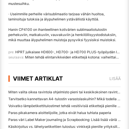
mustesuihku.
· Useimmille perheille värisublimaatio tarjoaa vähän huoltoa,
laminoituja tuloksia ja älypuhelimen ystävällistä käyttöä.
Hanin CP4100 on ihanteellinen kotivärien sublimaatiotulostin
perhekuviin, matkakuviin, vauvakuviin ja henkilöllisyystodistuksiin,
mikä muuttaa älypuhelimen muistoja pysyviksi fyysisiksi muistoksi.
pre:
HPRT julkaisee HD600-, HD700- ja HD700 PLUS-työpöydän lämpöviivakooditulostimet älykkäämpien liiketoiminnan merkintöjen varten
seuraava:
Miten tehdä elintarvikkeiden etikettejä kotona: vaiheittainen opas pienille elintarvikeyrityksille
VIIMET ARTIKLAT
LISÄÄ
Miten valita oikea ravintola ohjelmisto pieni tai keskikokoinen ravintola
Tarvitsetko kannettavan A4-tulostin varastolaskuihin? Mikä todella toimii
Voivatko lämpöetikettitulostimet tehdä vesitiivisiä etikettejä pienille yritystuotteille?
Paras pikakamera aloittelijoille, jotka eivät halua tuhlata paperia
Paras väri Label Maker journaling ja Scrapbooking: Lisää lisää väriä jokaiselle sivulle
Käsikirjoitus vs. lähetysetikettien tulostus: vinkkejä pienille yrityksille vuonna 2026