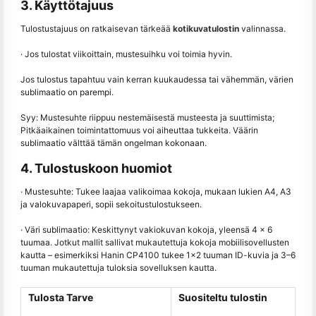
3. Käyttötajuus
Tulostustajuus on ratkaisevan tärkeää
kotikuvatulostin
valinnassa.
· Jos tulostat viikoittain, mustesuihku voi toimia hyvin.
Jos tulostus tapahtuu vain kerran kuukaudessa tai vähemmän, värien
sublimaatio on parempi.
Syy: Mustesuhte riippuu nestemäisestä musteesta ja suuttimista;
Pitkäaikainen toimintattomuus voi aiheuttaa tukkeita. Väärin
sublimaatio välttää tämän ongelman kokonaan.
4. Tulostuskoon huomiot
· Mustesuhte: Tukee laajaa valikoimaa kokoja, mukaan lukien A4, A3
ja valokuvapaperi, sopii sekoitustulostukseen.
· Väri sublimaatio: Keskittynyt vakiokuvan kokoja, yleensä 4 × 6
tuumaa. Jotkut mallit sallivat mukautettuja kokoja mobiilisovellusten
kautta – esimerkiksi Hanin CP4100 tukee 1×2 tuuman ID-kuvia ja 3–6
tuuman mukautettuja tuloksia sovelluksen kautta.
Tulosta Tarve
Suositeltu tulostin