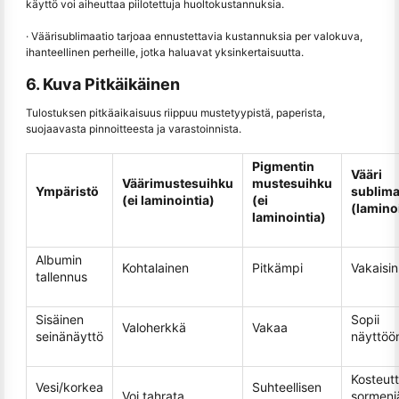
käyttö voi aiheuttaa piilotettuja huoltokustannuksia.
· Väärisublimaatio tarjoaa ennustettavia kustannuksia per valokuva,
ihanteellinen perheille, jotka haluavat yksinkertaisuutta.
6. Kuva Pitkäikäinen
Tulostuksen pitkäaikaisuus riippuu mustetyypistä, paperista,
suojaavasta pinnoitteesta ja varastoinnista.
Pigmentin
Vääri
Väärimustesuihku
mustesuihku
Ympäristö
sublima
(ei laminointia)
(ei
(lamino
laminointia)
Albumin
Kohtalainen
Pitkämpi
Vakaisin
tallennus
Sisäinen
Sopii
Valoherkkä
Vakaa
seinänäyttö
näyttöö
Kosteutt
Vesi/korkea
Suhteellisen
Voi tahrata
sormenjä