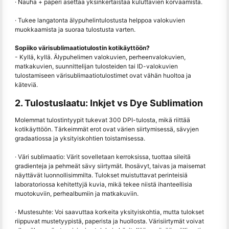
· Nauha + paperi asettaa yksinkertaistaa kuluttavien korvaamista.
· Tukee langatonta älypuhelintulostusta helppoa valokuvien
muokkaamista ja suoraa tulostusta varten.
Sopiiko värisublimaatiotulostin kotikäyttöön?
- Kyllä, kyllä. Älypuhelimen valokuvien, perheenvalokuvien,
matkakuvien, suunnittelijan tulosteiden tai ID-valokuvien
tulostamiseen värisublimaatiotulostimet ovat vähän huoltoa ja
käteviä.
2. Tulostuslaatu: Inkjet vs Dye Sublimation
Molemmat tulostintyypit tukevat 300 DPI-tulosta, mikä riittää
kotikäyttöön. Tärkeimmät erot ovat värien siirtymisessä, sävyjen
gradaatiossa ja yksityiskohtien toistamisessa.
· Väri sublimaatio: Värit sovelletaan kerroksissa, tuottaa sileitä
gradienteja ja pehmeät sävy siirtymät. Ihosävyt, taivas ja maisemat
näyttävät luonnollisimmilta. Tulokset muistuttavat perinteisiä
laboratoriossa kehitettyjä kuvia, mikä tekee niistä ihanteellisia
muotokuviin, perhealbumiin ja matkakuviin.
· Mustesuhte: Voi saavuttaa korkeita yksityiskohtia, mutta tulokset
riippuvat mustetyypistä, paperista ja huollosta. Värisiirtymät voivat