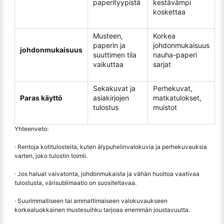
paperityypistä
kestävämpi
koskettaa
Musteen,
Korkea
paperin ja
johdonmukaisuus
johdonmukaisuus
suuttimen tila
nauha-paperi
vaikuttaa
sarjat
Sekakuvat ja
Perhekuvat,
Paras käyttö
asiakirjojen
matkatulokset,
tulostus
muistot
Yhteenveto:
· Rentoja kotitulosteita, kuten älypuhelinvalokuvia ja perhekuvauksia
varten, joko tulostin toimii.
· Jos haluat vaivatonta, johdonmukaista ja vähän huoltoa vaativaa
tulostusta, värisublimaatio on suositeltavaa.
· Suurimmalliseen tai ammattimaiseen valokuvaukseen
korkealuokkainen mustesuihku tarjoaa enemmän joustavuutta.