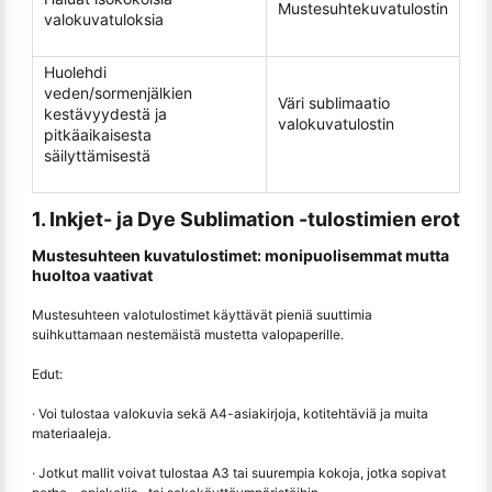
Mustesuhtekuvatulostin
valokuvatuloksia
Huolehdi
veden/sormenjälkien
Väri sublimaatio
kestävyydestä ja
valokuvatulostin
pitkäaikaisesta
säilyttämisestä
1. Inkjet- ja Dye Sublimation -tulostimien erot
Mustesuhteen kuvatulostimet: monipuolisemmat mutta
huoltoa vaativat
Mustesuhteen valotulostimet käyttävät pieniä suuttimia
suihkuttamaan nestemäistä mustetta valopaperille.
Edut:
· Voi tulostaa valokuvia sekä A4-asiakirjoja, kotitehtäviä ja muita
materiaaleja.
· Jotkut mallit voivat tulostaa A3 tai suurempia kokoja, jotka sopivat