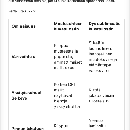
olla vähemmän tasaisia, jos tuloksia käsitellään epäsäännöllisesti.
Vertailutaulukko:
Mustesuhteen
Dye sublimaatio
Ominaisuus
kuvatulostin
kuvatulostin
Silkeä ja
Riippuu
luonnollinen,
musteesta ja
ihanteellinen
Värivaihtelu
paperista,
muotokuville ja
ammattimaiset
elämäntapa
mallit excel
valokuville
Korkea DPI
mallit
Riittää
Yksityiskohdat
näyttävät
jokapäiväisiin
Selkeys
hienoja
tulosteisiin
yksityiskohtia
Yleensä
Riippuu
laminoitu,
Pinnan tekstuuri