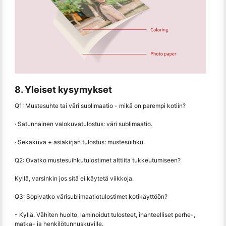
8. Yleiset kysymykset
Q1: Mustesuhte tai väri sublimaatio - mikä on parempi kotiin?
· Satunnainen valokuvatulostus: väri sublimaatio.
· Sekakuva + asiakirjan tulostus: mustesuihku.
Q2: Ovatko mustesuihkutulostimet alttiita tukkeutumiseen?
Kyllä, varsinkin jos sitä ei käytetä viikkoja.
Q3: Sopivatko värisublimaatiotulostimet kotikäyttöön?
- Kyllä. Vähiten huolto, laminoidut tulosteet, ihanteelliset perhe-,
matka- ja henkilötunnuskuville.