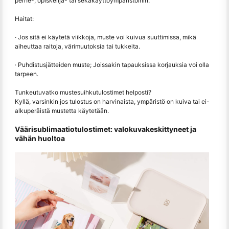
perhe-, opiskelija- tai sekakäyttöympäristöihin.
Haitat:
· Jos sitä ei käytetä viikkoja, muste voi kuivua suuttimissa, mikä
aiheuttaa raitoja, värimuutoksia tai tukkeita.
· Puhdistusjätteiden muste; Joissakin tapauksissa korjauksia voi olla
tarpeen.
Tunkeutuvatko mustesuihkutulostimet helposti?
Kyllä, varsinkin jos tulostus on harvinaista, ympäristö on kuiva tai ei-
alkuperäistä mustetta käytetään.
Väärisublimaatiotulostimet: valokuvakeskittyneet ja
vähän huoltoa