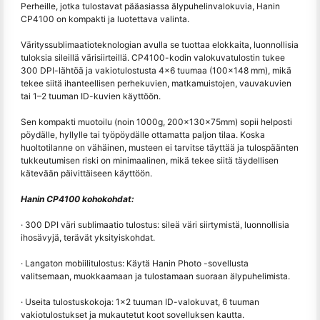
Perheille, jotka tulostavat pääasiassa älypuhelinvalokuvia, Hanin
CP4100 on kompakti ja luotettava valinta.
Värityssublimaatioteknologian avulla se tuottaa elokkaita, luonnollisia
tuloksia sileillä värisiirteillä. CP4100-kodin valokuvatulostin tukee
300 DPI-lähtöä ja vakiotulostusta 4×6 tuumaa (100×148 mm), mikä
tekee siitä ihanteellisen perhekuvien, matkamuistojen, vauvakuvien
tai 1–2 tuuman ID-kuvien käyttöön.
Sen kompakti muotoilu (noin 1000g, 200x130x75mm) sopii helposti
pöydälle, hyllylle tai työpöydälle ottamatta paljon tilaa. Koska
huoltotilanne on vähäinen, musteen ei tarvitse täyttää ja tulospäänten
tukkeutumisen riski on minimaalinen, mikä tekee siitä täydellisen
kätevään päivittäiseen käyttöön.
Hanin CP4100 kohokohdat:
· 300 DPI väri sublimaatio tulostus: sileä väri siirtymistä, luonnollisia
ihosävyjä, terävät yksityiskohdat.
· Langaton mobiilitulostus: Käytä Hanin Photo -sovellusta
valitsemaan, muokkaamaan ja tulostamaan suoraan älypuhelimista.
· Useita tulostuskokoja: 1x2 tuuman ID-valokuvat, 6 tuuman
vakiotulostukset ja mukautetut koot sovelluksen kautta.