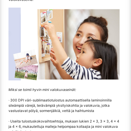
Miksi se toimii hyvin mini valokuvaseinät:
· 300 DPI väri-sublimaatiotulostus automaattisella laminoinnilla
sileämpiä värejä, terävämpiä yksityiskohtia ja valokuvia, jotka
vastustavat pölyä, sormenjälkiä, vettä ja haihtumista
· Useita tulostuskokovaihtoehtoja, mukaan lukien 2 × 3, 3 × 3, 4 × 4
ja 4 × 6, mukautettuja malleja helpompaa kollaajia ja mini valokuva