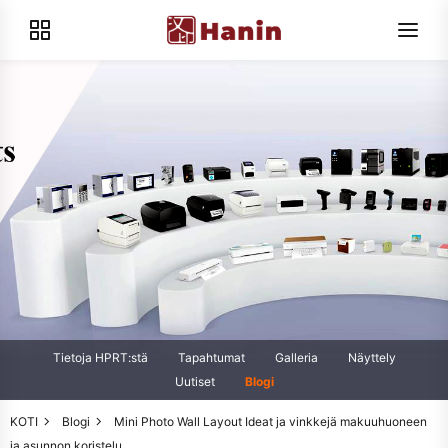
Tietoja HPRT:stä
Tapahtumat
Galleria
Näyttely
Uutiset
Blogi
KOTI
Blogi
Mini Photo Wall Layout Ideat ja vinkkejä makuuhuoneen
ja asunnon koristelu