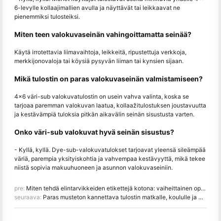
6-levylle kollaajimallien avulla ja näyttävät tai leikkaavat ne
pienemmiksi tulosteiksi.
Miten teen valokuvaseinän vahingoittamatta seinää?
Käytä irrotettavia liimavaihtoja, leikkeitä, ripustettuja verkkoja,
merkkijonovaloja tai köysiä pysyvän liiman tai kynsien sijaan.
Mikä tulostin on paras valokuvaseinän valmistamiseen?
4×6 väri-sub valokuvatulostin on usein vahva valinta, koska se
tarjoaa paremman valokuvan laatua, kollaažitulostuksen joustavuutta
ja kestävämpiä tuloksia pitkän aikavälin seinän sisustusta varten.
Onko väri-sub valokuvat hyvä seinän sisustus?
- Kyllä, kyllä. Dye-sub-valokuvatulokset tarjoavat yleensä sileämpää
väriä, parempia yksityiskohtia ja vahvempaa kestävyyttä, mikä tekee
niistä sopivia makuuhuoneen ja asunnon valokuvaseiniin.
pre:
Miten tehdä elintarvikkeiden etikettejä kotona: vaiheittainen opas pienille elintarvikeyrityksille
seuraava:
Paras musteton kannettava tulostin matkalle, koululle ja mobiilityölle: Hanin MT620 Pro Review