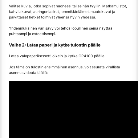
Valitse kuvia, jotka sopivat huoneesi tai seinän tyyliin. Matkamuistot,
kahvilakuvat, auringonlaskut, lemmikkieläimet, muotokuvat ja
päivittäiset hetket toimivat yleensä hyvin yhdessä.
Yhdenmukainen väri sävy voi tehdä lopullinen seinä näyttää
puhtaampi ja esteettisempi.
Vaihe 2: Lataa paperi ja kytke tulostin päälle
Lataa valopaperikassetti oikein ja kytke CP4100 päälle.
Jos tämä on tulostin ensimmäinen asennus, voit seurata virallista
asennusvideota täällä: