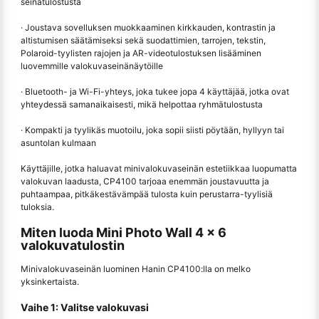
seinätulostusta
· Joustava sovelluksen muokkaaminen kirkkauden, kontrastin ja
altistumisen säätämiseksi sekä suodattimien, tarrojen, tekstin,
Polaroid-tyylisten rajojen ja AR-videotulostuksen lisääminen
luovemmille valokuvaseinänäytöille
· Bluetooth- ja Wi-Fi-yhteys, joka tukee jopa 4 käyttäjää, jotka ovat
yhteydessä samanaikaisesti, mikä helpottaa ryhmätulostusta
· Kompakti ja tyylikäs muotoilu, joka sopii siisti pöytään, hyllyyn tai
asuntolan kulmaan
Käyttäjille, jotka haluavat minivalokuvaseinän estetiikkaa luopumatta
valokuvan laadusta, CP4100 tarjoaa enemmän joustavuutta ja
puhtaampaa, pitkäkestävämpää tulosta kuin perustarra-tyylisiä
tuloksia.
Miten luoda Mini Photo Wall 4 × 6
valokuvatulostin
Minivalokuvaseinän luominen Hanin CP4100:lla on melko
yksinkertaista.
Vaihe 1: Valitse valokuvasi