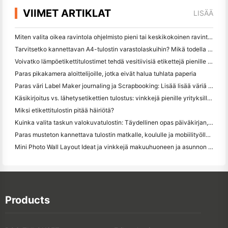
VIIMET ARTIKLAT
LISÄÄ
Miten valita oikea ravintola ohjelmisto pieni tai keskikokoinen ravintola
Tarvitsetko kannettavan A4-tulostin varastolaskuihin? Mikä todella toimii
Voivatko lämpöetikettitulostimet tehdä vesitiivisiä etikettejä pienille yritystuotteille?
Paras pikakamera aloittelijoille, jotka eivät halua tuhlata paperia
Paras väri Label Maker journaling ja Scrapbooking: Lisää lisää väriä jokaiselle sivulle
Käsikirjoitus vs. lähetysetikettien tulostus: vinkkejä pienille yrityksille vuonna 2026
Miksi etikettitulostin pitää häiriötä?
Kuinka valita taskun valokuvatulostin: Täydellinen opas päiväkirjan, matkan ja iPhone-käyttäjille
Paras musteton kannettava tulostin matkalle, koululle ja mobiilityölle: Hanin MT620 Pro Review
Mini Photo Wall Layout Ideat ja vinkkejä makuuhuoneen ja asunnon koristelu
Products