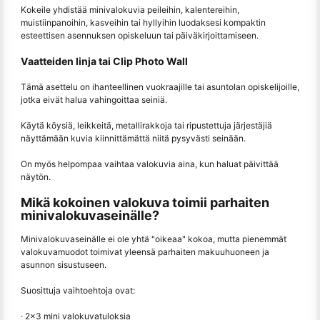
Kokeile yhdistää minivalokuvia peileihin, kalentereihin,
muistiinpanoihin, kasveihin tai hyllyihin luodaksesi kompaktin
esteettisen asennuksen opiskeluun tai päiväkirjoittamiseen.
Vaatteiden linja tai Clip Photo Wall
Tämä asettelu on ihanteellinen vuokraajille tai asuntolan opiskelijoille,
jotka eivät halua vahingoittaa seiniä.
Käytä köysiä, leikkeitä, metallirakkoja tai ripustettuja järjestäjiä
näyttämään kuvia kiinnittämättä niitä pysyvästi seinään.
On myös helpompaa vaihtaa valokuvia aina, kun haluat päivittää
näytön.
Mikä kokoinen valokuva toimii parhaiten
minivalokuvaseinälle?
Minivalokuvaseinälle ei ole yhtä "oikeaa" kokoa, mutta pienemmät
valokuvamuodot toimivat yleensä parhaiten makuuhuoneen ja
asunnon sisustuseen.
Suosittuja vaihtoehtoja ovat:
· 2×3 mini valokuvatuloksia