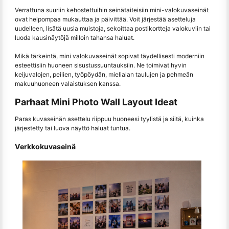
Verrattuna suuriin kehostettuihin seinätaiteisiin mini-valokuvaseinät
ovat helpompaa mukauttaa ja päivittää. Voit järjestää asetteluja
uudelleen, lisätä uusia muistoja, sekoittaa postikortteja valokuviin tai
luoda kausinäytöjä milloin tahansa haluat.
Mikä tärkeintä, mini valokuvaseinät sopivat täydellisesti moderniin
esteettisiin huoneen sisustussuuntauksiin. Ne toimivat hyvin
keijuvalojen, peilien, työpöydän, mielialan taulujen ja pehmeän
makuuhuoneen valaistuksen kanssa.
Parhaat Mini Photo Wall Layout Ideat
Paras kuvaseinän asettelu riippuu huoneesi tyylistä ja siitä, kuinka
järjestetty tai luova näyttö haluat tuntua.
Verkkokuvaseinä