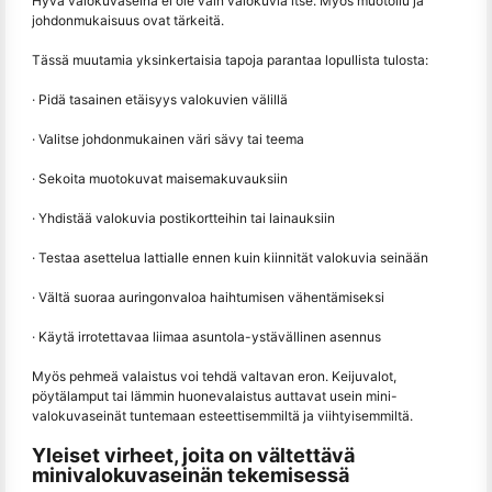
Hyvä valokuvaseinä ei ole vain valokuvia itse. Myös muotoilu ja
johdonmukaisuus ovat tärkeitä.
Tässä muutamia yksinkertaisia tapoja parantaa lopullista tulosta:
· Pidä tasainen etäisyys valokuvien välillä
· Valitse johdonmukainen väri sävy tai teema
· Sekoita muotokuvat maisemakuvauksiin
· Yhdistää valokuvia postikortteihin tai lainauksiin
· Testaa asettelua lattialle ennen kuin kiinnität valokuvia seinään
· Vältä suoraa auringonvaloa haihtumisen vähentämiseksi
· Käytä irrotettavaa liimaa asuntola-ystävällinen asennus
Myös pehmeä valaistus voi tehdä valtavan eron. Keijuvalot,
pöytälamput tai lämmin huonevalaistus auttavat usein mini-
valokuvaseinät tuntemaan esteettisemmiltä ja viihtyisemmiltä.
Yleiset virheet, joita on vältettävä
minivalokuvaseinän tekemisessä