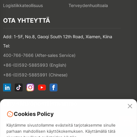
Logistiikkateollisuus
Terveydenhuoltoala
OTA YHTEYTTÄ
Add: 1-5F, No.8, Gaoqi South 12th Road, Xiamen, Kiina
Tel:
400-766-7666 (After-sales Service)
+86-(0)592-5885993 (English)
+86-(0)592-5885991 (Chinese)
Liity sähköpostilistaamme
Cookies Policy
YHTEYSTIE
Käytämme sivustollamme evästeitä tarjotaksemme sinulle
parhaan mahdollisen käyttökokemuksen. Käyttämällä tätä