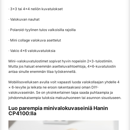
· 3×3 tai 4×4 neliön kuvatulokset
· Valokuvan nauhat
· Polaroid-tyylinen tulos valkoisilla rajoilla
· Mini collage valokuva asettelut
· Vakio 4×6 valokuvatuloksia
Mini-valokuvatulostimet sopivat hyvin nopeisiin 2×3-tulostimiin.
Mutta jos haluat enemmän asetteluvaihtoehtoja, 4×6-kuvatulostin
antaa sinulle enemmän tilaa työskennellä.
Mobiilisovelluksen avulla voit vapaasti luoda valokollaajan yhdelle 4
× 6-levylle ja leikata ne eroon rakentaaksesi oman DIY-
valokuvaseinän. Se on yksinkertainen tapa saada puhtaampia ja
johdonmukaisempia tuloksia makuuhuoneen tai asunnon sisustuseen.
Luo parempia minivalokuvaseiniä Hanin
CP4100:lla