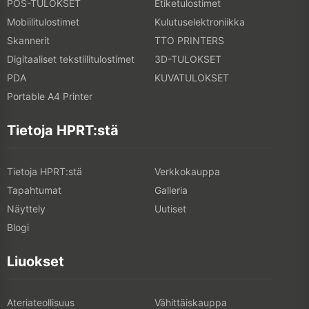
POS-TULOKSET
Etiketulostimet
Mobiilitulostimet
Kulutuselektroniikka
Skannerit
TTO PRINTERS
Digitaaliset tekstiilitulostimet
3D-TULOKSET
PDA
KUVATULOKSET
Portable A4 Printer
Tietoja HPRT:stä
Tietoja HPRT:stä
Verkkokauppa
Tapahtumat
Galleria
Näyttely
Uutiset
Blogi
Liuokset
Ateriateollisuus
Vähittäiskauppa