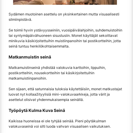
Sydämen muotoinen asettelu on yksinkertainen mutta visuaalisesti
silmiinpistävä.
Se toimii hyvin ystävyysseiniin, vuosipäivälahjoihin, suhdemuistoihin
tai syntymäpäivähuoneen sisustusiin. Monet käyttäjät sekoittavat
minikuvia käsikirjoitettuihin muistiinpanoihin tai postikortteihin, jotta
seinä tuntuu henkilökohtaisemmalta.
Matkanmuistin seinä
Matkamuistinseinä yhdistää valokuvia karttoihin, lippuihin,
postikortteihin, nousekortteihin tai käsikirjoitettuihin
matkamuistiinpanoihin.
Sen sijaan, että satunnaisia tuloksia käytettäisiin, monet matkustajat
luovat nyt kollaažityylisiä mini-valokuvaarkkeja, jotta värit ja
asettelut olisivat yhdenmukaisempia seinällä.
Työpöytä Kulma Kuva Seinä
Kaikissa huoneissa ei ole tyhjää seinää. Pieni pöytäkulman
valokuvaseinä voi silti luoda vahvan visuaalisen vaikutuksen.