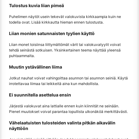
Tulostus kuvia liian pimeä
Puhelimen näytöt usein tekevät valokuvista kirkkaampia kuin ne
todella ovat. Lisää kirkkautta hieman ennen tulostusta.
Liian monien satunnaisten tyylien käyttö
Liian monet toisiinsa liittymättömät värit tai valokuvatyylit voivat
tehdä seinästä sotkuisen. Yksinkertainen teema näyttää yleensä
puhtaammalta.
Muutin ystävällinen liima
Jotkut nauhat voivat vahingoittaa asunnon tai asunnon seiniä. Käytä
irrotettavaa liimaa tai leikkeitä aina kun mahdollista.
Ei suunnitella asettelua ensin
Järjestä valokuvat aina lattialle ennen kuin kiinnität ne seinään.
Pienet muutokset voivat parantaa lopullista ulkonäköä merkittävästi.
Vähelaatuisten tulosteiden valinta pitkän aikavälin
näyttöön