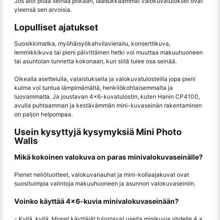
Jos aiot pitää seinää pitkään, laadukkaammat valokuvatulokset ovat
yleensä sen arvoisia.
Lopulliset ajatukset
Suosikkimatka, myöhäisyökahvilavierailu, konserttikuva,
lemmikkikuva tai pieni päivittäinen hetki voi muuttaa makuuhuoneen
tai asuntolan tunnetta kokonaan, kun siitä tulee osa seinää.
Oikealla asettelulla, valaistuksella ja valokuvatulosteilla jopa pieni
kulma voi tuntua lämpimämältä, henkilökohtaisemmalta ja
luovammalta. Ja joustavan 4×6-kuvatulostin, kuten Hanin CP4100,
avulla puhtaamman ja kestävämmän mini-kuvaseinän rakentaminen
on paljon helpompaa.
Usein kysyttyjä kysymyksiä Mini Photo
Walls
Mikä kokoinen valokuva on paras minivalokuvaseinälle?
Pienet neliötuotteet, valokuvanauhat ja mini-kollaajakuvat ovat
suosituimpia valintoja makuuhuoneen ja asunnon valokuvaseiniin.
Voinko käyttää 4x6-kuvia minivalokuvaseinään?
- Kyllä, kyllä. Monet käyttäjät tulostavat useita minikuvia yhdelle 4 ×