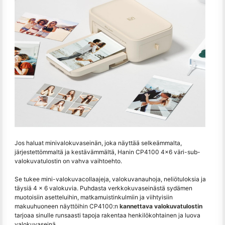
Jos haluat minivalokuvaseinän, joka näyttää selkeämmalta,
järjestettömmaltä ja kestävämmältä, Hanin CP4100 4×6 väri-sub-
valokuvatulostin on vahva vaihtoehto.
Se tukee mini-valokuvacollaajeja, valokuvanauhoja, neliötuloksia ja
täysiä 4 × 6 valokuvia. Puhdasta verkkokuvaseinästä sydämen
muotoisiin asetteluihin, matkamuistinkulmiin ja viihtyisiin
makuuhuoneen näyttöihin CP4100:n
kannettava valokuvatulostin
tarjoaa sinulle runsaasti tapoja rakentaa henkilökohtainen ja luova
valokuvaseinä.