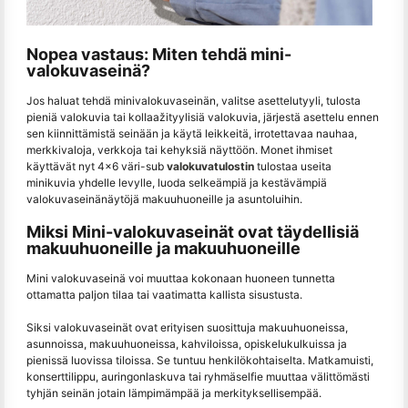
Nopea vastaus: Miten tehdä mini-
valokuvaseinä?
Jos haluat tehdä minivalokuvaseinän, valitse asettelutyyli, tulosta
pieniä valokuvia tai kollaažityylisiä valokuvia, järjestä asettelu ennen
sen kiinnittämistä seinään ja käytä leikkeitä, irrotettavaa nauhaa,
merkkivaloja, verkkoja tai kehyksiä näyttöön. Monet ihmiset
käyttävät nyt 4×6 väri-sub
valokuvatulostin
tulostaa useita
minikuvia yhdelle levylle, luoda selkeämpiä ja kestävämpiä
valokuvaseinänäytöjä makuuhuoneille ja asuntoluihin.
Miksi Mini-valokuvaseinät ovat täydellisiä
makuuhuoneille ja makuuhuoneille
Mini valokuvaseinä voi muuttaa kokonaan huoneen tunnetta
ottamatta paljon tilaa tai vaatimatta kallista sisustusta.
Siksi valokuvaseinät ovat erityisen suosittuja makuuhuoneissa,
asunnoissa, makuuhuoneissa, kahviloissa, opiskelukulkuissa ja
pienissä luovissa tiloissa. Se tuntuu henkilökohtaiselta. Matkamuisti,
konserttilippu, auringonlaskuva tai ryhmäselfie muuttaa välittömästi
tyhjän seinän jotain lämpimämpää ja merkityksellisempää.