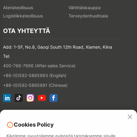
Ateriateollisuus
Vähittäiskauppa
Logistiikkateollisuus
Terveydenhuoltoala
OTA YHTEYTTÄ
Add: 1-5F, No.8, Gaoqi South 12th Road, Xiamen, Kiina
Tel:
400-766-7666 (After-sales Service)
+86-(0)592-5885993 (English)
+86-(0)592-5885991 (Chinese)
Liity sähköpostilistaamme
Cookies Policy
YHTEYSTIE
Käytämme sivustollamme evästeitä tarjotaksemme sinulle