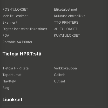
POS-TULOKSET
Etiketulostimet
Mobiilitulostimet
Kulutuselektroniikka
Skannerit
TTO PRINTERS
Digitaaliset tekstiilitulostimet
3D-TULOKSET
PDA
KUVATULOKSET
Portable A4 Printer
Tietoja HPRT:stä
Tietoja HPRT:stä
Verkkokauppa
Tapahtumat
Galleria
Näyttely
Uutiset
Blogi
Liuokset