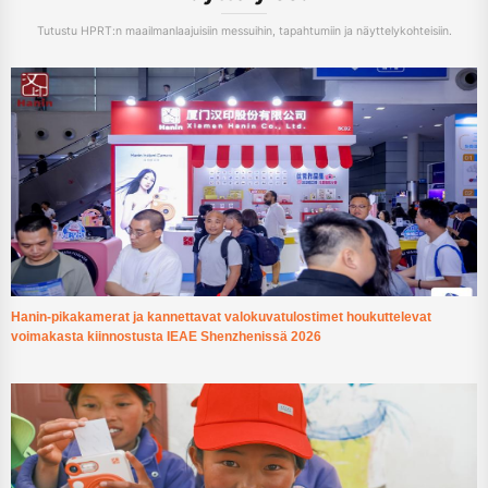
Tutustu HPRT:n maailmanlaajuisiin messuihin, tapahtumiin ja näyttelykohteisiin.
Hanin-pikakamerat ja kannettavat valokuvatulostimet houkuttelevat
voimakasta kiinnostusta IEAE Shenzhenissä 2026