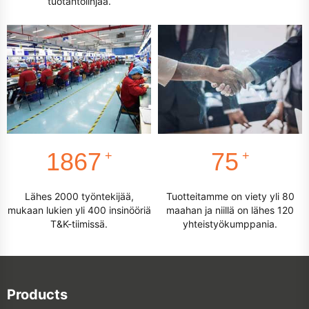
tuotantolinjaa.
2000
80
+
+
Lähes 2000 työntekijää,
Tuotteitamme on viety yli 80
mukaan lukien yli 400 insinööriä
maahan ja niillä on lähes 120
T&K-tiimissä.
yhteistyökumppania.
Products