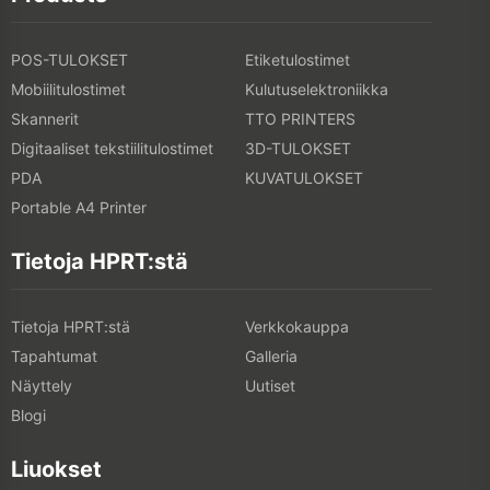
POS-TULOKSET
Etiketulostimet
Mobiilitulostimet
Kulutuselektroniikka
Skannerit
TTO PRINTERS
Digitaaliset tekstiilitulostimet
3D-TULOKSET
PDA
KUVATULOKSET
Portable A4 Printer
Tietoja HPRT:stä
Tietoja HPRT:stä
Verkkokauppa
Tapahtumat
Galleria
Näyttely
Uutiset
Blogi
Liuokset