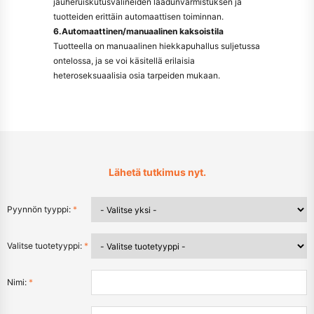
jauheruiskutusvälineiden laadunvarmistuksen ja
tuotteiden erittäin automaattisen toiminnan.
6.Automaattinen/manuaalinen kaksoistila
Tuotteella on manuaalinen hiekkapuhallus suljetussa
ontelossa, ja se voi käsitellä erilaisia
heteroseksuaalisia osia tarpeiden mukaan.
Lähetä tutkimus nyt.
Pyynnön tyyppi:
*
Valitse tuotetyyppi:
*
Nimi:
*