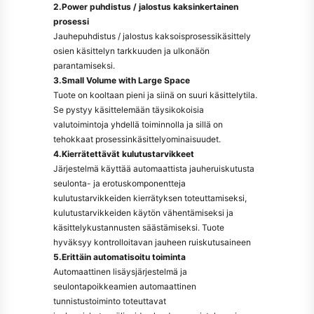
2.Power puhdistus / jalostus kaksinkertainen
prosessi
Jauhepuhdistus / jalostus kaksoisprosessikäsittely
osien käsittelyn tarkkuuden ja ulkonäön
parantamiseksi.
3.Small Volume with Large Space
Tuote on kooltaan pieni ja siinä on suuri käsittelytila.
Se pystyy käsittelemään täysikokoisia
valutoimintoja yhdellä toiminnolla ja sillä on
tehokkaat prosessinkäsittelyominaisuudet.
4.Kierrätettävät kulutustarvikkeet
Järjestelmä käyttää automaattista jauheruiskutusta
seulonta- ja erotuskomponentteja
kulutustarvikkeiden kierrätyksen toteuttamiseksi,
kulutustarvikkeiden käytön vähentämiseksi ja
käsittelykustannusten säästämiseksi. Tuote
hyväksyy kontrolloitavan jauheen ruiskutusaineen
5.Erittäin automatisoitu toiminta
Automaattinen lisäysjärjestelmä ja
seulontapoikkeamien automaattinen
tunnistustoiminto toteuttavat