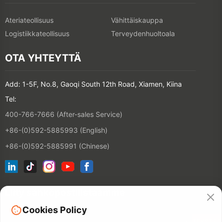
Ateriateollisuus
Vähittäiskauppa
Logistiikkateollisuus
Terveydenhuoltoala
OTA YHTEYTTÄ
Add: 1-5F, No.8, Gaoqi South 12th Road, Xiamen, Kiina
Tel:
400-766-7666 (After-sales Service)
+86-(0)592-5885993 (English)
+86-(0)592-5885991 (Chinese)
Liity sähköpostilistaamme
Cookies Policy
YHTEYSTIE