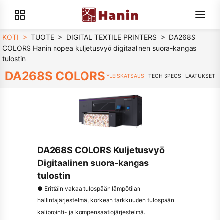
KOTI
>
TUOTE
>
DIGITAL TEXTILE PRINTERS
>
DA268S
COLORS Hanin nopea kuljetusvyö digitaalinen suora-kangas
tulostin
DA268S COLORS
YLEISKATSAUS
TECH SPECS
LAATUKSET
DA268S COLORS Kuljetusvyö
Digitaalinen suora-kangas
tulostin
● Erittäin vakaa tulospään lämpötilan
hallintajärjestelmä, korkean tarkkuuden tulospään
kalibrointi- ja kompensaatiojärjestelmä.