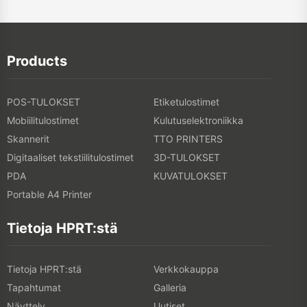
Products
POS-TULOKSET
Etiketulostimet
Mobiilitulostimet
Kulutuselektroniikka
Skannerit
TTO PRINTERS
Digitaaliset tekstiilitulostimet
3D-TULOKSET
PDA
KUVATULOKSET
Portable A4 Printer
Tietoja HPRT:stä
Tietoja HPRT:stä
Verkkokauppa
Tapahtumat
Galleria
Näyttely
Uutiset