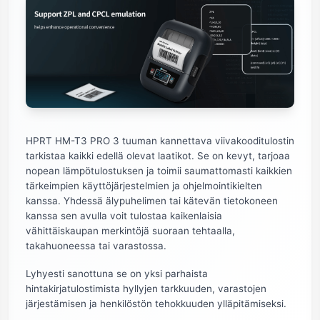
HPRT HM-T3 PRO 3 tuuman kannettava viivakooditulostin
tarkistaa kaikki edellä olevat laatikot. Se on kevyt, tarjoaa
nopean lämpötulostuksen ja toimii saumattomasti kaikkien
tärkeimpien käyttöjärjestelmien ja ohjelmointikielten
kanssa. Yhdessä älypuhelimen tai kätevän tietokoneen
kanssa sen avulla voit tulostaa kaikenlaisia
vähittäiskaupan merkintöjä suoraan tehtaalla,
takahuoneessa tai varastossa.
Lyhyesti sanottuna se on yksi parhaista
hintakirjatulostimista hyllyjen tarkkuuden, varastojen
järjestämisen ja henkilöstön tehokkuuden ylläpitämiseksi.