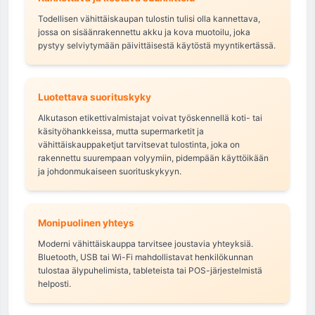
Todellisen vähittäiskaupan tulostin tulisi olla kannettava,
jossa on sisäänrakennettu akku ja kova muotoilu, joka
pystyy selviytymään päivittäisestä käytöstä myyntikertässä.
Luotettava suorituskyky
Alkutason etikettivalmistajat voivat työskennellä koti- tai
käsityöhankkeissa, mutta supermarketit ja
vähittäiskauppaketjut tarvitsevat tulostinta, joka on
rakennettu suurempaan volyymiin, pidempään käyttöikään
ja johdonmukaiseen suorituskykyyn.
Monipuolinen yhteys
Moderni vähittäiskauppa tarvitsee joustavia yhteyksiä.
Bluetooth, USB tai Wi-Fi mahdollistavat henkilökunnan
tulostaa älypuhelimista, tableteista tai POS-järjestelmistä
helposti.