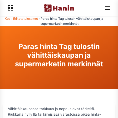
Koti
›
Etikettitulostimet
›
Paras hinta Tag tulostin vähittäiskaupan ja
supermarketin merkinnät
Paras hinta Tag tulostin
vähittäiskaupan ja
supermarketin merkinnät
Vähittäiskaupassa tarkkuus ja nopeus ovat tärkeitä.
Riukkailla hyllyillä tai kiireisissä varastoissa oikea hinta-