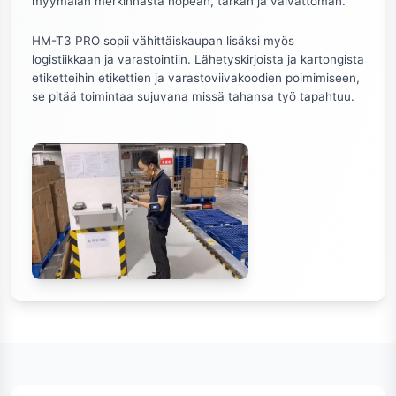
myymälän merkinnästä nopean, tarkan ja vaivattoman.
HM-T3 PRO sopii vähittäiskaupan lisäksi myös
logistiikkaan ja varastointiin. Lähetyskirjoista ja kartongista
etiketteihin etikettien ja varastoviivakoodien poimimiseen,
se pitää toimintaa sujuvana missä tahansa työ tapahtuu.