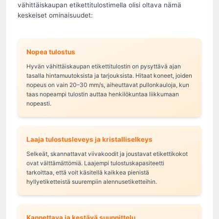
vähittäiskaupan etikettitulostimella olisi oltava nämä
keskeiset ominaisuudet:
Nopea tulostus
Hyvän vähittäiskaupan etikettitulostin on pysyttävä ajan
tasalla hintamuutoksista ja tarjouksista. Hitaat koneet, joiden
nopeus on vain 20–30 mm/s, aiheuttavat pullonkauloja, kun
taas nopeampi tulostin auttaa henkilökuntaa liikkumaan
nopeasti.
Laaja tulostusleveys ja kristalliselkeys
Selkeät, skannattavat viivakoodit ja joustavat etikettikokot
ovat välttämättömiä. Laajempi tulostuskapasiteetti
tarkoittaa, että voit käsitellä kaikkea pienistä
hyllyetiketteistä suurempiin alennusetiketteihin.
Kannettava ja kestävä suunnittelu