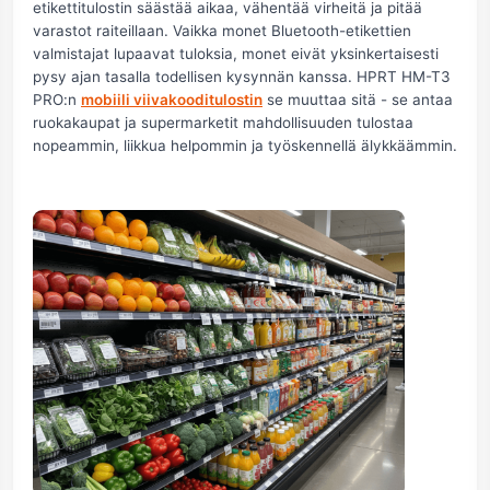
etikettitulostin säästää aikaa, vähentää virheitä ja pitää
varastot raiteillaan. Vaikka monet Bluetooth-etikettien
valmistajat lupaavat tuloksia, monet eivät yksinkertaisesti
pysy ajan tasalla todellisen kysynnän kanssa. HPRT HM-T3
PRO:n
mobiili viivakooditulostin
se muuttaa sitä - se antaa
ruokakaupat ja supermarketit mahdollisuuden tulostaa
nopeammin, liikkua helpommin ja työskennellä älykkäämmin.