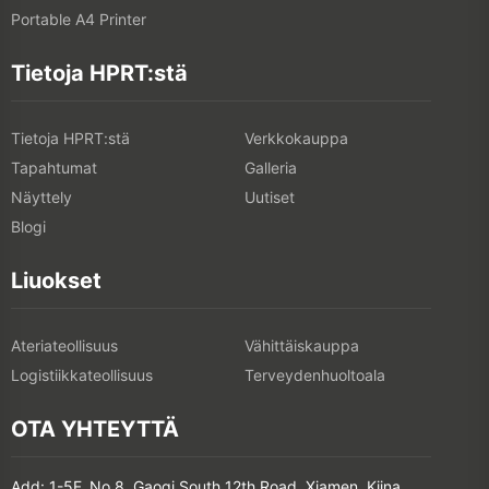
Portable A4 Printer
Tietoja HPRT:stä
Tietoja HPRT:stä
Verkkokauppa
Tapahtumat
Galleria
Näyttely
Uutiset
Blogi
Liuokset
Ateriateollisuus
Vähittäiskauppa
Logistiikkateollisuus
Terveydenhuoltoala
OTA YHTEYTTÄ
Add: 1-5F, No.8, Gaoqi South 12th Road, Xiamen, Kiina