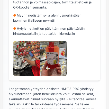
tuotannon ja voimassaoloajan, toimittajatietojen ja
QR-koodien seuranta.
●
Myynninedistämis- ja alennusmerkintöjen
luominen illalliseen myyntiin
●
Hylyjen etikettien päivittäminen päivittäisiin
hintamuutoksiin ja tuotteiden kierroksiin
Langattoman yhteyden ansiosta HM-T3 PRO yhdistyy
älypuhelimeen, joten henkilökunta voi tulostaa selkeät,
skannattavat hinnat suoraan hyllyllä - ei tarvitse kävellä
takaisin laskirille tai kiinteälle työasemalle. Se tekee