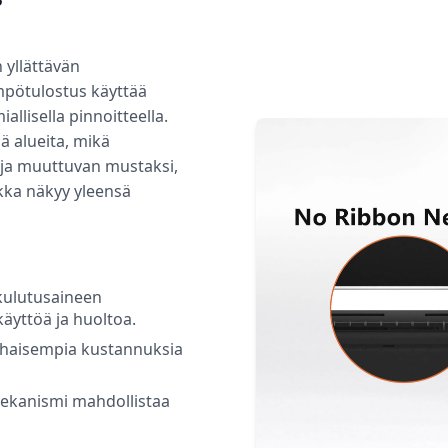
?
 yllättävän
mpötulostus käyttää
allisella pinnoitteella.
ä alueita, mikä
 ja muuttuvan mustaksi,
kka näkyy yleensä
kulutusaineen
käyttöä ja huoltoa.
alhaisempia kustannuksia
ekanismi mahdollistaa