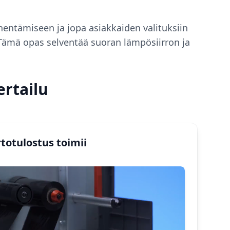
hentämiseen ja jopa asiakkaiden valituksiin
Tämä opas selventää suoran lämpösiirron ja
ertailu
totulostus toimii