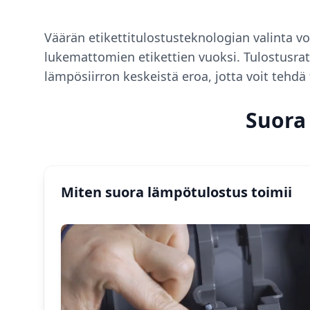
Väärän etikettitulostusteknologian valinta v
lukemattomien etikettien vuoksi. Tulostusra
lämpösiirron keskeistä eroa, jotta voit tehdä 
Suora 
Miten suora lämpötulostus toimii