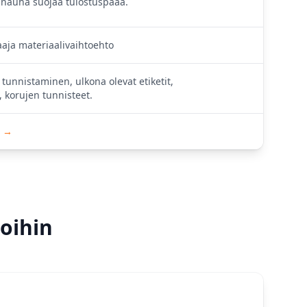
a nauha suojaa tulostuspäää.
aaja materiaalivaihtoehto
 tunnistaminen, ulkona olevat etiketit,
, korujen tunnisteet.
t →
oihin