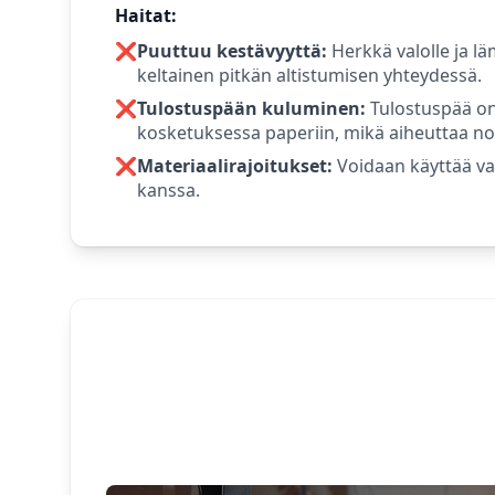
Haitat:
❌
Puuttuu kestävyyttä:
Herkkä valolle ja lä
keltainen pitkän altistumisen yhteydessä.
❌
Tulostuspään kuluminen:
Tulostuspää o
kosketuksessa paperiin, mikä aiheuttaa 
❌
Materiaalirajoitukset:
Voidaan käyttää va
kanssa.