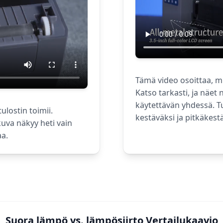
Tämä video osoittaa, mit
Katso tarkasti, ja näet 
käytettävän yhdessä. T
ulostin toimii.
kestäväksi ja pitkäkest
uva näkyy heti vain
aa.
Suora lämpö vs. lämpösiirto Vertailukaavio