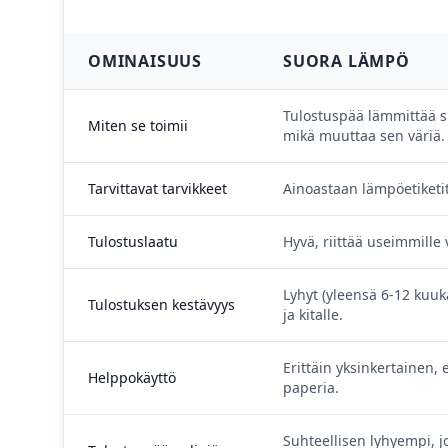
OMINAISUUS
SUORA LÄMPÖ
Tulostuspää lämmittää s
Miten se toimii
mikä muuttaa sen väriä.
Tarvittavat tarvikkeet
Ainoastaan lämpöetiketi
Tulostuslaatu
Hyvä, riittää useimmille v
Lyhyt (yleensä 6-12 kuuk
Tulostuksen kestävyys
ja kitalle.
Erittäin yksinkertainen,
Helppokäyttö
paperia.
Suhteellisen lyhyempi, 