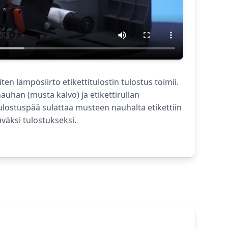
en lämpösiirto etikettitulostin tulostus toimii.
nauhan (musta kalvo) ja etikettirullan
ulostuspää sulattaa musteen nauhalta etikettiin
äväksi tulostukseksi.