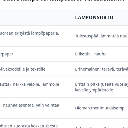
LÄMPÖNSIIRTO
uoraan erityistä lämpöpaperia,
Tulostuspää lämmittää nauha
t/paperi
Etikettit + nauha
iivakoodeille ja tekstille.
Erinomainen, terävä, terävä
autta), herkkä valolle, lämmölle
Erittäin pitkä (useita vuosia
kovalle ympäristölle.
 ei nauhaa asentaa, vain vaihtaa
Hieman monimutkaisempi, v
johtuen suorasta kosketuksesta