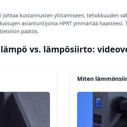
oi johtaa kustannusten ylittämiseen, tehokkuuden vä
tkaisujen asiantuntijoina HPRT ymmärtää haasteesi. 
tietoisin päätös.
lämpö vs. lämpösiirto: videov
Miten lämmönsiir