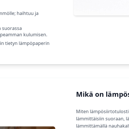
mmölle; haihtuu ja
n suorassa
nopeamman kulumisen.
in tietyn lämpöpaperin
Mikä on lämpösi
Miten lämpösiirtotulosti
lämmittäisiin suoraan, 
lämmittämällä nauhakal