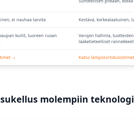
Suhteellisen pitkään, kosk
linen, ei nauhaa tarvita
Kestävä, korkealaatuinen, l
skaupan kuitit, tuoreen ruoan
Varojen hallinta, tuotteiden
.
lääketieteelliset rannekkeet
stimet →
Katso lämpösiirtotulostime
 sukellus molempiin teknologi