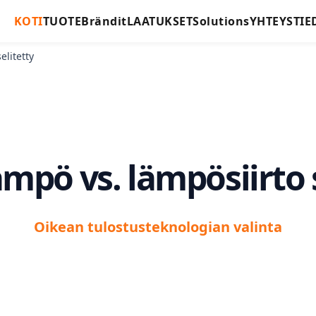
KOTI
TUOTE
Brändit
LAATUKSET
Solutions
YHTEYSTIE
elitetty
mpö vs. lämpösiirto 
Oikean tulostusteknologian valinta