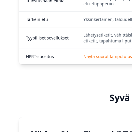
Tulostuspään eliniä
etikettipaperiin.
Tärkein etu
Yksinkertainen, taloudel
Lähetysetiketit, vähittäi
Tyypilliset sovellukset
etiketit, tapahtuma liput
HPRT-suositus
Näytä suorat lämpötulo
Syvä