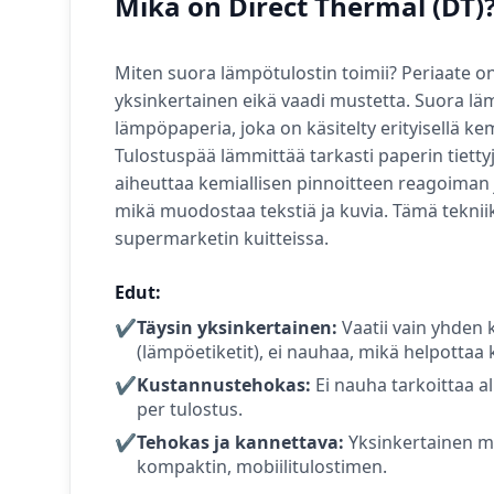
Mikä on Direct Thermal (DT)
Miten suora lämpötulostin toimii? Periaate on
yksinkertainen eikä vaadi mustetta. Suora lä
lämpöpaperia, joka on käsitelty erityisellä kemi
Tulostuspää lämmittää tarkasti paperin tiettyj
aiheuttaa kemiallisen pinnoitteen reagoiman
mikä muodostaa tekstiä ja kuvia. Tämä teknii
supermarketin kuitteissa.
Edut:
✔️
Täysin yksinkertainen:
Vaatii vain yhden 
(lämpöetiketit), ei nauhaa, mikä helpottaa 
✔️
Kustannustehokas:
Ei nauha tarkoittaa 
per tulostus.
✔️
Tehokas ja kannettava:
Yksinkertainen m
kompaktin, mobiilitulostimen.