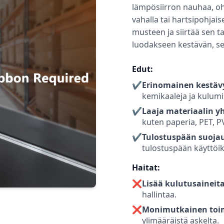
lämpösiirron nauhaa, ohu
vahalla tai hartsipohjai
musteen ja siirtää sen ta
luodakseen kestävän, se
Edut:
✔️
Erinomainen kestäv
kemikaaleja ja kulumi
✔️
Laaja materiaalin y
kuten paperia, PET, P
✔️
Tulostuspään suojau
tulostuspään käyttöik
Haitat:
❌
Lisää kulutusaineita
hallintaa.
❌
Monimutkainen toi
ylimääräistä askelta.