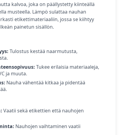
tta kalvoa, joka on päällystetty kiinteällä
sella musteella. Lämpö sulattaa nauhan
rkasti etikettimateriaaliin, jossa se kiihtyy
lkeän painetun sisällön.
yys:
Tulostus kestää naarmutusta,
sta.
hteensopivuus:
Tukee erilaisia materiaaleja,
VC ja muuta.
s:
Nauha vähentää kitkaa ja pidentää
ää.
:
Vaatii sekä etikettien että nauhojen
minta:
Nauhojen vaihtaminen vaatii