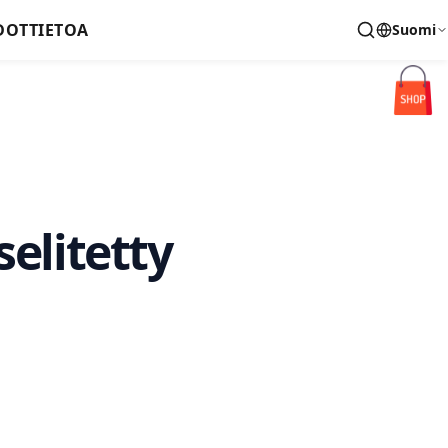
DOT
TIETOA
Suomi
selitetty