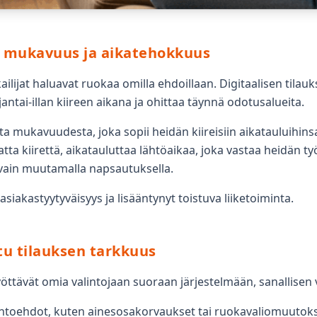
i mukavuus ja aikatehokkuus
lijat haluavat ruokaa omilla ehdoillaan. Digitaalisen tilauks
antai-illan kiireen aikana ja ohittaa täynnä odotusalueita.
ta mukavuudesta, joka sopii heidän kiireisiin aikatauluihins
tta kiirettä, aikatauluttaa lähtöaikaa, joka vastaa heidän t
vain muutamalla napsautuksella.
siakastyytyväisyys ja lisääntynyt toistuva liiketoiminta.
tu tilauksen tarkkuus
öttävät omia valintojaan suoraan järjestelmään, sanallisen v
oehdot, kuten ainesosakorvaukset tai ruokavaliomuutokset,