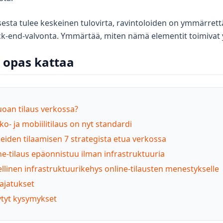
ksesta tulee keskeinen tulovirta, ravintoloiden on ymmärre
k-end-valvonta. Ymmärtää, miten nämä elementit toimivat
 opas kattaa
oan tilaus verkossa?
ko- ja mobiilitilaus on nyt standardi
keiden tilaamisen 7 strategista etua verkossa
ne-tilaus epäonnistuu ilman infrastruktuuria
llinen infrastruktuurikehys online-tilausten menestykselle
 ajatukset
ytyt kysymykset