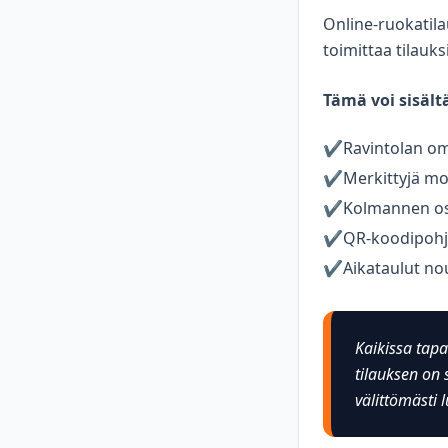
Online-ruokatilau
toimittaa tilauk
Tämä voi sisält
✔️
Ravintolan om
✔️
Merkittyjä mob
✔️
Kolmannen os
✔️
QR-koodipohja
✔️
Aikataulut no
Kaikissa tapa
tilauksen on 
välittömästi 