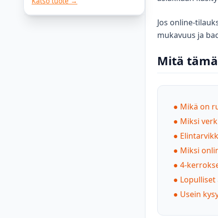
Katso tuote →
Jos online-tilau
mukavuus ja bac
Mitä tämä
●
Mikä on ru
●
Miksi verk
●
Elintarvik
●
Miksi onli
●
4-kerrokse
●
Lopulliset
●
Usein kys