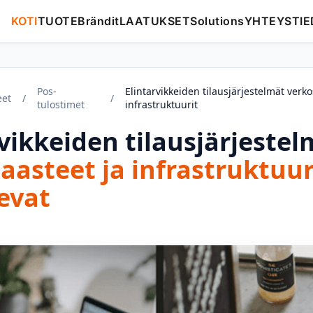
KOTI
TUOTE
Brändit
LAATUKSET
Solutions
YHTEYSTIE
Pos-
Elintarvikkeiden tilausjärjestelmät verko
eet
/
/
tulostimet
infrastruktuurit
vikkeiden tilausjärjestel
aasteet ja infrastruktuur
evat