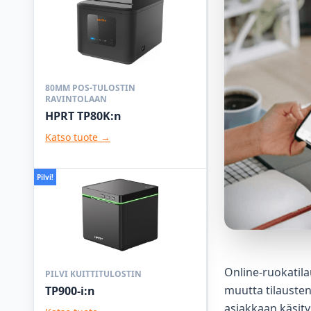
80MM POS-TULOSTIN
RAVINTOLAAN
HPRT TP80K:n
Katso tuote →
Pilvi!
Online-ruokatila
PILVI KUITTITULOSTIN
muutta tilausten
TP900-i:n
asiakkaan käsity