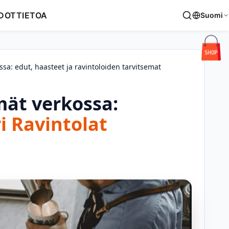
DOT
TIETOA
Suomi
ssa: edut, haasteet ja ravintoloiden tarvitsemat
mät verkossa:
i Ravintolat