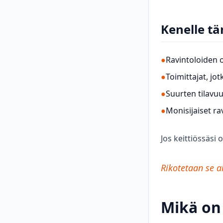
Kenelle tä
●
Ravintoloiden o
●
Toimittajat, jo
●
Suurten tilavuu
●
Monisijaiset ra
Jos keittiössäsi
Rikotetaan se a
Mikä on 