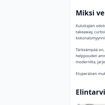
Miksi ve
Kuluttajien odo
takeaway, curbsid
kokonaismyynni
Tärkeämpää on, e
helppouden amma
modernilta, järje
Etuperäisen muk
Elintarv