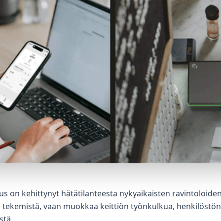
us on kehittynyt hätätilanteesta nykyaikaisten ravintoloiden
 tekemistä, vaan muokkaa keittiön työnkulkua, henkilöstön k
stä.