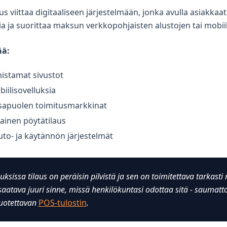
s viittaa digitaaliseen järjestelmään, jonka avulla asiakkaat
sia ja suorittaa maksun verkkopohjaisten alustojen tai mobiil
ää:
istamat sivustot
iilisovelluksia
apuolen toimitusmarkkinat
inen pöytätilaus
uto- ja käytännön järjestelmät
uksissa tilaus on peräisin pilvistä ja sen on toimitettava tarkasti
saatava juuri sinne, missä henkilökuntasi odottaa sitä - saumatt
luotettavan
POS-tulostin
.