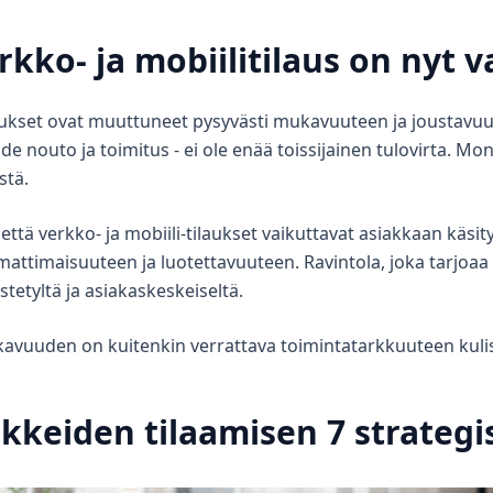
rkko- ja mobiilitilaus on nyt v
tukset ovat muuttuneet pysyvästi mukavuuteen ja joustavuu
e nouto ja toimitus - ei ole enää toissijainen tulovirta. Moni
stä.
ttä verkko- ja mobiili-tilaukset vaikuttavat asiakkaan käsit
ttimaisuuteen ja luotettavuuteen. Ravintola, joka tarjoa
stetyltä ja asiakaskeskeiseltä.
avuuden on kuitenkin verrattava toimintatarkkuuteen kulis
ikkeiden tilaamisen 7 strateg