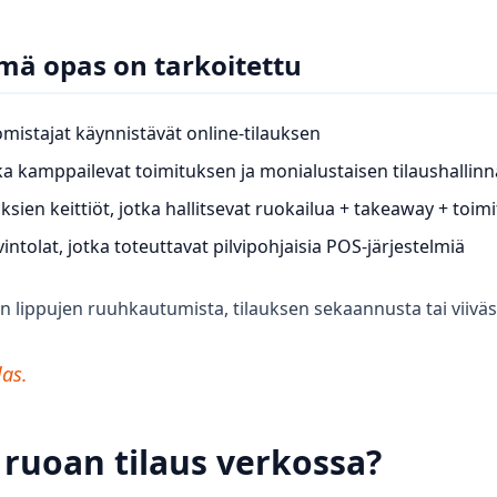
mä opas on tarkoitettu
mistajat käynnistävät online-tilauksen
tka kamppailevat toimituksen ja monialustaisen tilaushallin
ksien keittiöt, jotka hallitsevat ruokailua + takeaway + toim
vintolat, jotka toteuttavat pilvipohjaisia POS-järjestelmiä
 on lippujen ruuhkautumista, tilauksen sekaannusta tai viiväs
las.
ruoan tilaus verkossa?