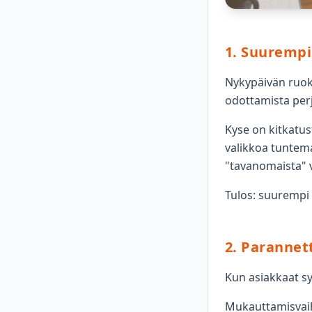
1. Suuremp
Nykypäivän ruokai
odottamista perj
Kyse on kitkatus
valikkoa tuntema
"tavanomaista" 
Tulos: suurempi a
2. Parannet
Kun asiakkaat sy
Mukauttamisvaiht