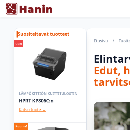
Suositeltavat tuotteet
Etusivu
/
Tuott
Uusi
Elintar
Edut, h
tarvits
LÄMPÖKITTIÖN KUITTITULOSTIN
HPRT KP806C:n
Katso tuote →
Kuuma!