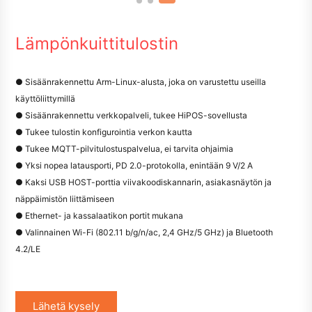
Lämpönkuittitulostin
● Sisäänrakennettu Arm-Linux-alusta, joka on varustettu useilla
käyttöliittymillä
● Sisäänrakennettu verkkopalveli, tukee HiPOS-sovellusta
● Tukee tulostin konfigurointia verkon kautta
● Tukee MQTT-pilvitulostuspalvelua, ei tarvita ohjaimia
● Yksi nopea latausporti, PD 2.0-protokolla, enintään 9 V/2 A
● Kaksi USB HOST-porttia viivakoodiskannarin, asiakasnäytön ja
näppäimistön liittämiseen
● Ethernet- ja kassalaatikon portit mukana
● Valinnainen Wi-Fi (802.11 b/g/n/ac, 2,4 GHz/5 GHz) ja Bluetooth
4.2/LE
Lähetä kysely