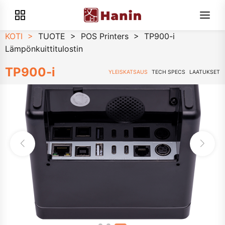
KOTI
>
TUOTE
>
POS Printers
>
TP900-i
Lämpönkuittitulostin
TP900-i
YLEISKATSAUS
TECH SPECS
LAATUKSET