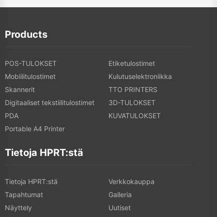
Products
POS-TULOKSET
Etiketulostimet
Mobiilitulostimet
Kulutuselektroniikka
Skannerit
TTO PRINTERS
Digitaaliset tekstiilitulostimet
3D-TULOKSET
PDA
KUVATULOKSET
Portable A4 Printer
Tietoja HPRT:stä
Tietoja HPRT:stä
Verkkokauppa
Tapahtumat
Galleria
Näyttely
Uutiset