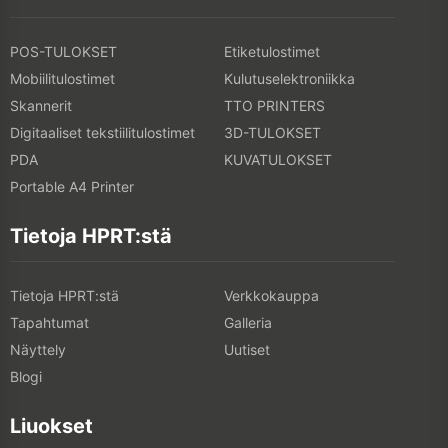
POS-TULOKSET
Etiketulostimet
Mobiilitulostimet
Kulutuselektroniikka
Skannerit
TTO PRINTERS
Digitaaliset tekstiilitulostimet
3D-TULOKSET
PDA
KUVATULOKSET
Portable A4 Printer
Tietoja HPRT:stä
Tietoja HPRT:stä
Verkkokauppa
Tapahtumat
Galleria
Näyttely
Uutiset
Blogi
Liuokset