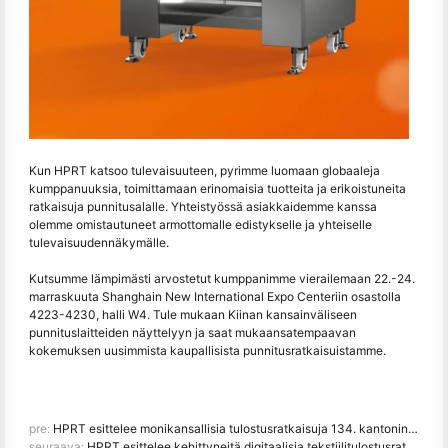
Kun HPRT katsoo tulevaisuuteen, pyrimme luomaan globaaleja
kumppanuuksia, toimittamaan erinomaisia tuotteita ja erikoistuneita
ratkaisuja punnitusalalle. Yhteistyössä asiakkaidemme kanssa
olemme omistautuneet armottomalle edistykselle ja yhteiselle
tulevaisuudennäkymälle.
Kutsumme lämpimästi arvostetut kumppanimme vierailemaan 22.-24.
marraskuuta Shanghain New International Expo Centeriin osastolla
4223-4230, halli W4. Tule mukaan Kiinan kansainväliseen
punnituslaitteiden näyttelyyn ja saat mukaansatempaavan
kokemuksen uusimmista kaupallisista punnitusratkaisuistamme.
pre:
HPRT esittelee monikansallisia tulostusratkaisuja 134. kantonin messuilla
seuraava:
HPRT esittelee kehittyneitä digitaalisia tekstiilitulostusratkaisuja ITMA Asia 2023 -messuilla