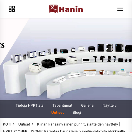
Tietoja HPRT:stä
Tapahtumat
Galleria
Näyttely
Uutiset
Blogi
KOTI
Uutiset
Kiinan kansainvälinen punnituslaitteiden näyttely |
HPRT's" ONEPLUSONE" Parantaa kaupallisia punnitusvalikoita älykkäällä