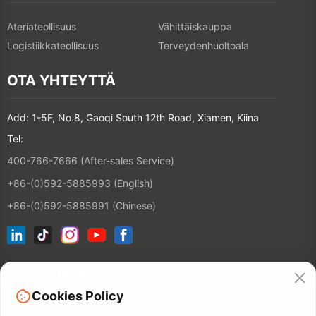
Ateriateollisuus
Vähittäiskauppa
Logistiikkateollisuus
Terveydenhuoltoala
OTA YHTEYTTÄ
Add: 1-5F, No.8, Gaoqi South 12th Road, Xiamen, Kiina
Tel:
400-766-7666 (After-sales Service)
+86-(0)592-5885993 (English)
+86-(0)592-5885991 (Chinese)
Liity sähköpostilistaamme
Cookies Policy
YHTEYSTIE