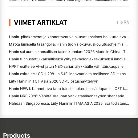
VIIMET ARTIKLAT
LISÄÄ
Hanin-pikakamerat ja kannettavat valokuvatulostimet houkuttelevat voimakasta kiinnostusta IEAE Shenzhenissä 2026
Matka lumisella tasangolla: Hanin tuo valokuvauskoulutusohjelmia lapsille Qamdossa
Hanin sai uuden kansallisen tason kunnian: "2026 Made in China · Trusted Brand by Consumers"
Hanin tunnustettu kansalliseksi yritysteknologiakeskukseksi innovaatiojohtamiseksi
HPRT esittelee AI-ohjatun NEX-sarjan älykkäälle vähittäiskaupalle CHINASHOP 2026
Hanin esittelee LCD-L298- ja SJF-innovaatioita teolliseen 3D-tulostukseen TCT Asia 2026 -konferenssissa
Liity Haniniin TCT Asia 2026 3D-tulostusnäyttelyyn
Hanin NEW1: Kannettava tarra tulostin tekee tiensä Japanin LOFT kauppoja
Hanin NRF 2026: Vähittäiskaupan vahvistaminen täyden skenaarion älykkäillä tulostusratkaisuilla
Nähdään Singaporessa: Liity Haniniin ITMA ASIA 2025: ssä todistamaan uusinta digitaalista tulostusteknologiaa
Products