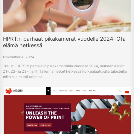
HPRT:n parhaat pikakamerat vuodelle 2024: Ota
elämä hetkessä
November 4, 2024
Tutustu HPRT:n parhaisiin pikakameroihin vuodelle 2024, mukaan lukien
Z1-, Z2- ja Z3-mallit. Tallenna hetket hetkessä korkealaatuisilla tulosteilla
milloin ja missä tahansa!