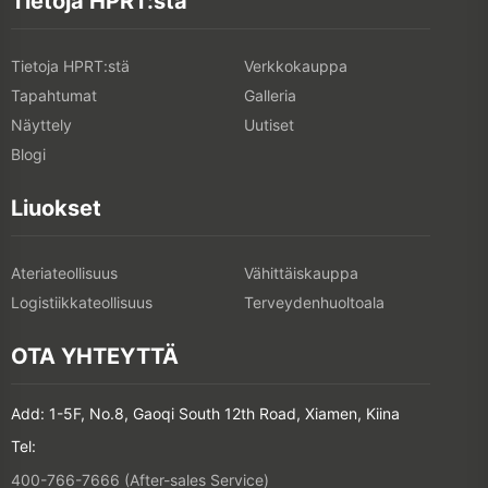
Liuokset
Ateriateollisuus
Vähittäiskauppa
Logistiikkateollisuus
Terveydenhuoltoala
OTA YHTEYTTÄ
Add: 1-5F, No.8, Gaoqi South 12th Road, Xiamen, Kiina
Tel:
400-766-7666 (After-sales Service)
+86-(0)592-5885993 (English)
+86-(0)592-5885991 (Chinese)
Liity sähköpostilistaamme