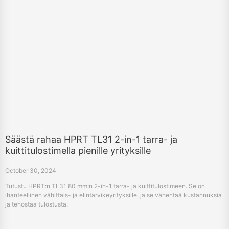
Säästä rahaa HPRT TL31 2-in-1 tarra- ja
kuittitulostimella pienille yrityksille
October 30, 2024
Tutustu HPRT:n TL31 80 mm:n 2-in-1 tarra- ja kuittitulostimeen. Se on
ihanteellinen vähittäis- ja elintarvikeyrityksille, ja se vähentää kustannuksia
ja tehostaa tulostusta.