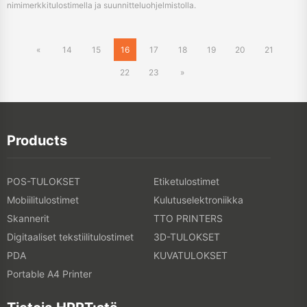
Products
POS-TULOKSET
Etiketulostimet
Mobiilitulostimet
Kulutuselektroniikka
Skannerit
TTO PRINTERS
Digitaaliset tekstiilitulostimet
3D-TULOKSET
PDA
KUVATULOKSET
Portable A4 Printer
Tietoja HPRT:stä
Tietoja HPRT:stä
Verkkokauppa
Tapahtumat
Galleria
Näyttely
Uutiset
Blogi