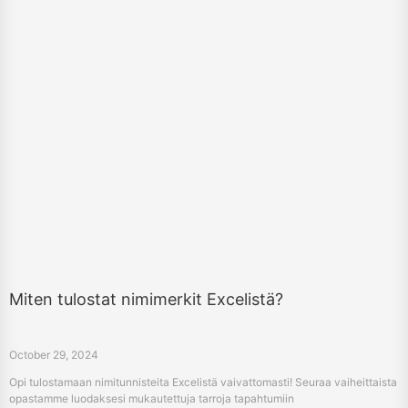
Miten tulostat nimimerkit Excelistä?
October 29, 2024
Opi tulostamaan nimitunnisteita Excelistä vaivattomasti! Seuraa vaiheittaista
opastamme luodaksesi mukautettuja tarroja tapahtumiin
nimimerkkitulostimella ja suunnitteluohjelmistolla.
«
14
15
16
17
18
19
20
21
22
23
»