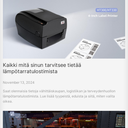
Kaikki mitä sinun tarvitsee tietää
lämpötarratulostimista
November 13, 2024
Saat olennaisia tietoja vähittäiskaupan, logistiikan ja terveydenhuollon
lämpötarratulostimista. Lue lisää tyypeistä, eduista ja siitä, miten valita
oikea.