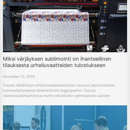
Miksi värjäyksen sublimointi on ihanteellinen
tilauksesta urheiluvaatteiden tulostukseen
November 12, 2024
Tutustu räätälöidyn urheiluvaatepainatuksen nousuun personoiduista
kuntosalishortseista tiimimerkkisiin leggingseihin. Tutustu
väriainesublimaatioon ja muihin tekniikoihin optimaalisten tulosten
saavuttamiseksi.