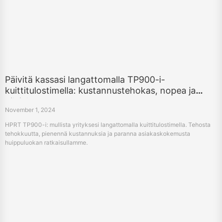
Päivitä kassasi langattomalla TP900-i-
kuittitulostimella: kustannustehokas, nopea ja
pilviyhteys
November 1, 2024
HPRT TP900-i: mullista yrityksesi langattomalla kuittitulostimella. Tehosta
tehokkuutta, pienennä kustannuksia ja paranna asiakaskokemusta
huippuluokan ratkaisullamme.