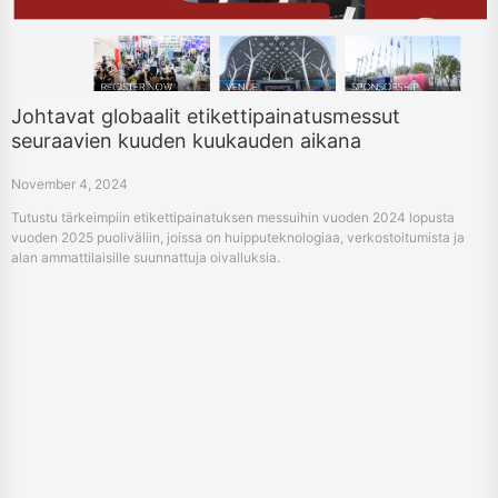
Johtavat globaalit etikettipainatusmessut
seuraavien kuuden kuukauden aikana
November 4, 2024
Tutustu tärkeimpiin etikettipainatuksen messuihin vuoden 2024 lopusta
vuoden 2025 puoliväliin, joissa on huipputeknologiaa, verkostoitumista ja
alan ammattilaisille suunnattuja oivalluksia.