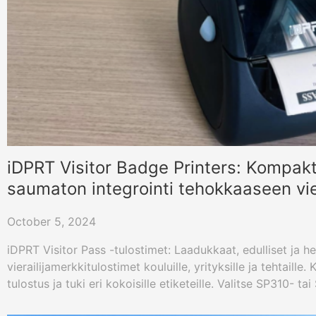
iDPRT Visitor Badge Printers: Kompakt
saumaton integrointi tehokkaaseen vier
October 5, 2024
iDPRT Visitor Pass -tulostimet: Laadukkaat, edulliset ja he
vierailijamerkkitulostimet kouluille, yrityksille ja tehtaill
tulostus ja tuki eri kokoisille etiketeille. Valitse SP310- t
tehokkaaseen kävijöiden hallintaan.