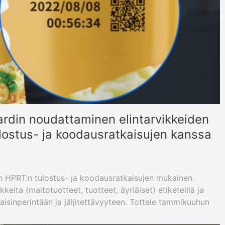
din noudattaminen elintarvikkeiden
ulostus- ja koodausratkaisujen kanssa
 HPRT:n tulostus- ja koodausratkaisujen mukainen.
ikkeita (maitotuotteet, tuotteet, äyriäiset) etiketeillä ja
isinperintään ja jäljitettävyyteen. Tottele tammikuuhun