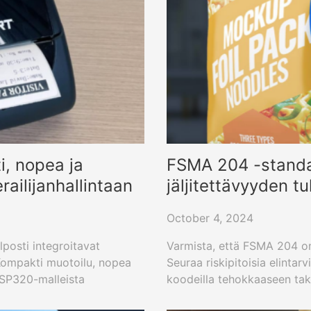
i, nopea ja
FSMA 204 -standar
ailijanhallintaan
jäljitettävyyden t
October 4, 2024
lposti integroitavat
Varmista, että FSMA 204 on
e. Kompakti muotoilu, nopea
Seuraa riskipitoisia elintarv
ai SP320-malleista
koodeilla tehokkaaseen taka
2026 mennessä!