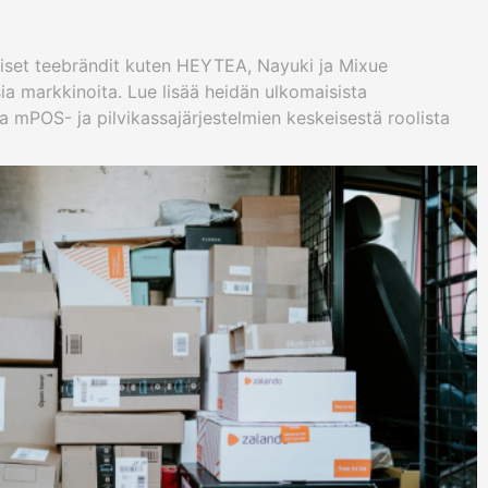
laiset teebrändit kuten HEYTEA, Nayuki ja Mixue
sia markkinoita. Lue lisää heidän ulkomaisista
ja mPOS- ja pilvikassajärjestelmien keskeisestä roolista
hteyttä HPRT:ään, jos haluat luotettavia kassaratkaisuja.