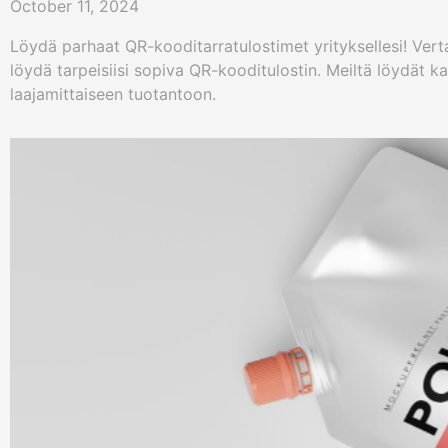
October 11, 2024
Löydä parhaat QR-kooditarratulostimet yrityksellesi! Verta
löydä tarpeisiisi sopiva QR-kooditulostin. Meiltä löydät ka
laajamittaiseen tuotantoon.