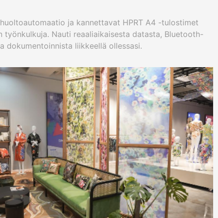
tähuoltoautomaatio ja kannettavat HPRT A4 -tulostimet
n työnkulkuja. Nauti reaaliaikaisesta datasta, Bluetooth-
a dokumentoinnista liikkeellä ollessasi.