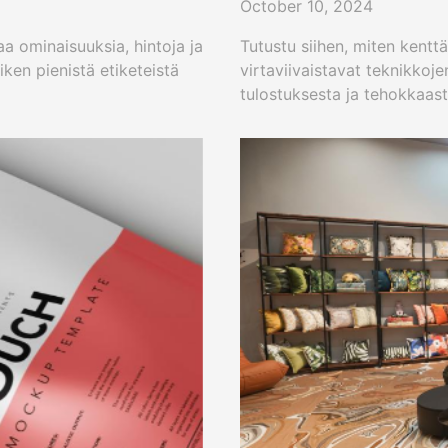
October 10, 2024
a ominaisuuksia, hintoja ja
Tutustu siihen, miten kent
iken pienistä etiketeistä
virtaviivaistavat teknikkoje
tulostuksesta ja tehokkaast