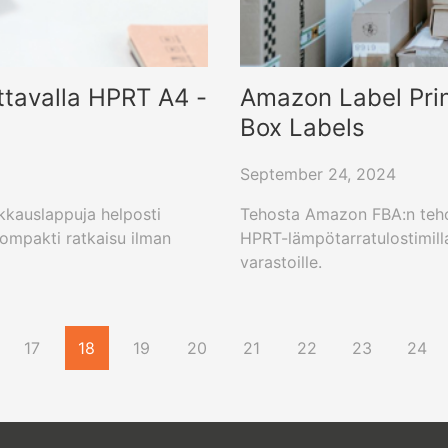
ttavalla HPRT A4 -
Amazon Label Prin
Box Labels
September 24, 2024
kkauslappuja helposti
Tehosta Amazon FBA:n tehok
kompakti ratkaisu ilman
HPRT-lämpötarratulostimill
varastoille.
17
18
19
20
21
22
23
24