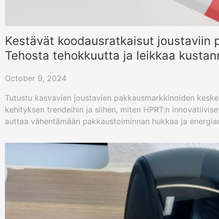
Kestävät koodausratkaisut joustaviin 
Tehosta tehokkuutta ja leikkaa kustan
October 9, 2024
Tutustu kasvavien joustavien pakkausmarkkinoiden keskeis
kehityksen trendeihin ja siihen, miten HPRT:n innovatiivis
auttaa vähentämään pakkaustoiminnan hukkaa ja energian