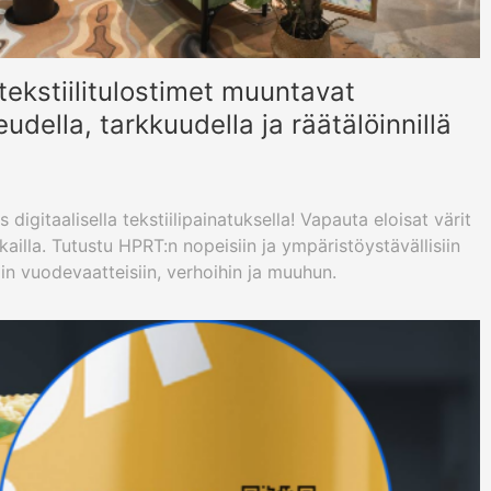
tekstiilitulostimet muuntavat
eudella, tarkkuudella ja räätälöinnillä
digitaalisella tekstiilipainatuksella! Vapauta eloisat värit
ailla. Tutustu HPRT:n nopeisiin ja ympäristöystävällisiin
imiin vuodevaatteisiin, verhoihin ja muuhun.