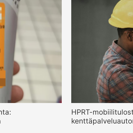
nta:
HPRT-mobiilitulos
n
kenttäpalveluaut