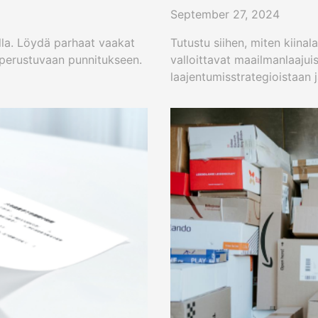
September 27, 2024
illa. Löydä parhaat vaakat
Tutustu siihen, miten kiina
 perustuvaan punnitukseen.
valloittavat maailmanlaajui
laajentumisstrategioistaan 
niiden menestyksessä. Ota y