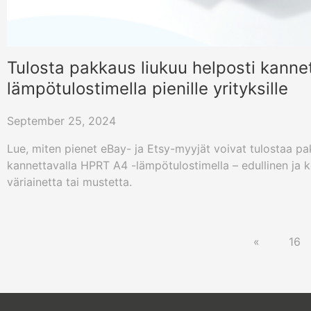
Tulosta pakkaus liukuu helposti kanne
lämpötulostimella pienille yrityksille
September 25, 2024
Lue, miten pienet eBay- ja Etsy-myyjät voivat tulostaa pa
kannettavalla HPRT A4 -lämpötulostimella – edullinen ja 
väriainetta tai mustetta.
«
16