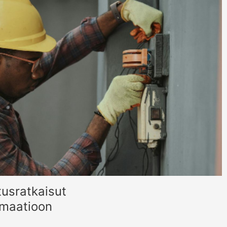
tusratkaisut
omaatioon