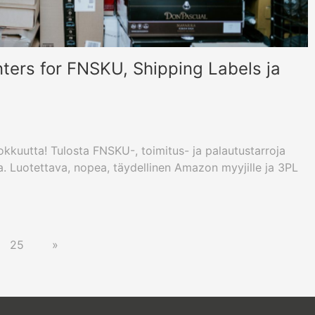
ters for FNSKU, Shipping Labels ja
kuutta! Tulosta FNSKU-, toimitus- ja palautustarroja
a. Luotettava, nopea, täydellinen Amazon myyjille ja 3PL
25
»