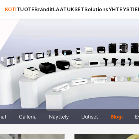
KOTI
TUOTE
Brändit
LAATUKSET
Solutions
YHTEYSTIE
mat
Galleria
Näyttely
Uutiset
Blogi
E