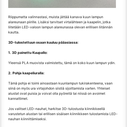
Riippumatta valinnastasi, muista jättää kanava kuun lampun
alareunaan piirille. Lisäksi tarvitset virtalähteen ja kaapelin, jotka
liitetään LED-valoon lampun alareunassa olevan erillisen liitännän
kautta.
3D-tulostettuun osaan kuuluu pääasiassa:
1. 3D painettu Kuupallo:
Yleensä PLA muovista valmistettu, tämä on koko kuun lampun ydin.
2. Pohja kaapeliuralla:
Tämä pohja ei toimi ainoastaan kuunlampun tukirakenteena, vaan
siinä on myös ura virtajohdon siistiä sijoittamista varten. Yhteiset
alustat ovat puisia ja voivat olla pyöreitä tai niissä on avoimet
kannattimet.
Jos valitset LED-nauhat, harkitse 3D-tulostusta kiinnikkeellä
varustetun alustan tai erillisen sisäisen kiinnikkeen tulostamista LED-
nauhan kiinnittämiseksi.