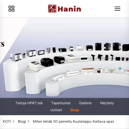
Tietoja HPRT:stä
Tapahtumat
Galleria
Näyttely
Uutiset
Blogi
KOTI
Blogi
Miten tehdä 3D painettu Kuulamppu: Kattava opas