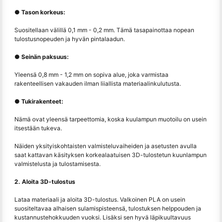
● Tason korkeus:
Suositellaan välillä 0,1 mm - 0,2 mm. Tämä tasapainottaa nopean
tulostusnopeuden ja hyvän pintalaadun.
● Seinän paksuus:
Yleensä 0,8 mm - 1,2 mm on sopiva alue, joka varmistaa
rakenteellisen vakauden ilman liiallista materiaalinkulutusta.
● Tukirakenteet:
Nämä ovat yleensä tarpeettomia, koska kuulampun muotoilu on usein
itsestään tukeva.
Näiden yksityiskohtaisten valmisteluvaiheiden ja asetusten avulla
saat kattavan käsityksen korkealaatuisen 3D-tulostetun kuunlampun
valmistelusta ja tulostamisesta.
2. Aloita 3D-tulostus
Lataa materiaali ja aloita 3D-tulostus. Valkoinen PLA on usein
suositeltavaa alhaisen sulamispisteensä, tulostuksen helppouden ja
kustannustehokkuuden vuoksi. Lisäksi sen hyvä läpikuultavuus