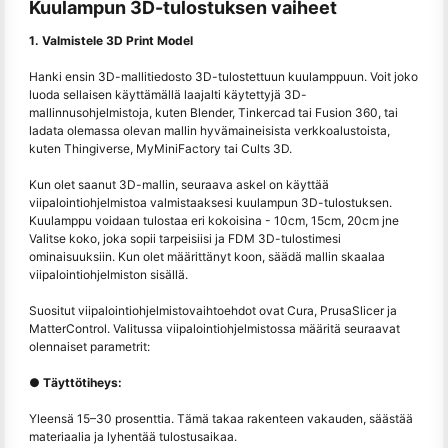
Kuulampun 3D-tulostuksen vaiheet
1. Valmistele 3D Print Model
Hanki ensin 3D-mallitiedosto 3D-tulostettuun kuulamppuun. Voit joko
luoda sellaisen käyttämällä laajalti käytettyjä 3D-
mallinnusohjelmistoja, kuten Blender, Tinkercad tai Fusion 360, tai
ladata olemassa olevan mallin hyvämaineisista verkkoalustoista,
kuten Thingiverse, MyMiniFactory tai Cults 3D.
Kun olet saanut 3D-mallin, seuraava askel on käyttää
viipalointiohjelmistoa valmistaaksesi kuulampun 3D-tulostuksen.
Kuulamppu voidaan tulostaa eri kokoisina - 10cm, 15cm, 20cm jne
Valitse koko, joka sopii tarpeisiisi ja FDM 3D-tulostimesi
ominaisuuksiin. Kun olet määrittänyt koon, säädä mallin skaalaa
viipalointiohjelmiston sisällä.
Suositut viipalointiohjelmistovaihtoehdot ovat Cura, PrusaSlicer ja
MatterControl. Valitussa viipalointiohjelmistossa määritä seuraavat
olennaiset parametrit:
● Täyttötiheys:
Yleensä 15–30 prosenttia. Tämä takaa rakenteen vakauden, säästää
materiaalia ja lyhentää tulostusaikaa.