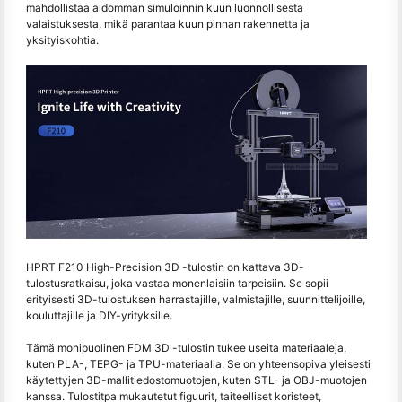
mahdollistaa aidomman simuloinnin kuun luonnollisesta
valaistuksesta, mikä parantaa kuun pinnan rakennetta ja
yksityiskohtia.
HPRT F210 High-Precision 3D -tulostin on kattava 3D-
tulostusratkaisu, joka vastaa monenlaisiin tarpeisiin. Se sopii
erityisesti 3D-tulostuksen harrastajille, valmistajille, suunnittelijoille,
kouluttajille ja DIY-yrityksille.
Tämä monipuolinen FDM 3D -tulostin tukee useita materiaaleja,
kuten PLA-, TEPG- ja TPU-materiaalia. Se on yhteensopiva yleisesti
käytettyjen 3D-mallitiedostomuotojen, kuten STL- ja OBJ-muotojen
kanssa. Tulostitpa mukautetut figuurit, taiteelliset koristeet,