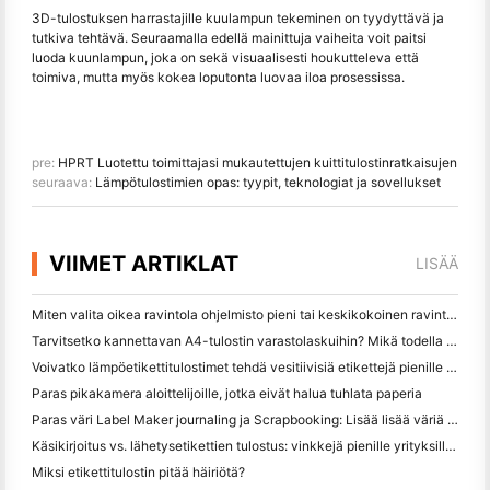
3D-tulostuksen harrastajille kuulampun tekeminen on tyydyttävä ja
tutkiva tehtävä. Seuraamalla edellä mainittuja vaiheita voit paitsi
luoda kuunlampun, joka on sekä visuaalisesti houkutteleva että
toimiva, mutta myös kokea loputonta luovaa iloa prosessissa.
pre:
HPRT Luotettu toimittajasi mukautettujen kuittitulostinratkaisujen
seuraava:
Lämpötulostimien opas: tyypit, teknologiat ja sovellukset
VIIMET ARTIKLAT
LISÄÄ
Miten valita oikea ravintola ohjelmisto pieni tai keskikokoinen ravintola
Tarvitsetko kannettavan A4-tulostin varastolaskuihin? Mikä todella toimii
Voivatko lämpöetikettitulostimet tehdä vesitiivisiä etikettejä pienille yritystuotteille?
Paras pikakamera aloittelijoille, jotka eivät halua tuhlata paperia
Paras väri Label Maker journaling ja Scrapbooking: Lisää lisää väriä jokaiselle sivulle
Käsikirjoitus vs. lähetysetikettien tulostus: vinkkejä pienille yrityksille vuonna 2026
Miksi etikettitulostin pitää häiriötä?