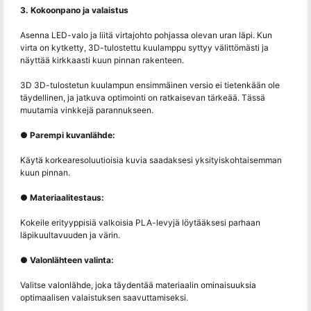
3. Kokoonpano ja valaistus
Asenna LED-valo ja liitä virtajohto pohjassa olevan uran läpi. Kun
virta on kytketty, 3D-tulostettu kuulamppu syttyy välittömästi ja
näyttää kirkkaasti kuun pinnan rakenteen.
3D 3D-tulostetun kuulampun ensimmäinen versio ei tietenkään ole
täydellinen, ja jatkuva optimointi on ratkaisevan tärkeää. Tässä
muutamia vinkkejä parannukseen.
● Parempi kuvanlähde:
Käytä korkearesoluutioisia kuvia saadaksesi yksityiskohtaisemman
kuun pinnan.
● Materiaalitestaus:
Kokeile erityyppisiä valkoisia PLA-levyjä löytääksesi parhaan
läpikuultavuuden ja värin.
● Valonlähteen valinta:
Valitse valonlähde, joka täydentää materiaalin ominaisuuksia
optimaalisen valaistuksen saavuttamiseksi.