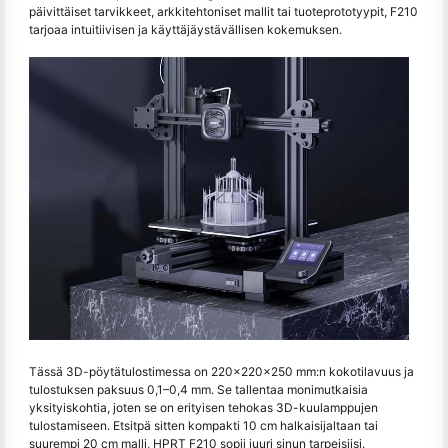
päivittäiset tarvikkeet, arkkitehtoniset mallit tai tuoteprototyypit, F210
tarjoaa intuitiivisen ja käyttäjäystävällisen kokemuksen.
Tässä 3D-pöytätulostimessa on 220×220×250 mm:n kokotilavuus ja
tulostuksen paksuus 0,1–0,4 mm. Se tallentaa monimutkaisia
yksityiskohtia, joten se on erityisen tehokas 3D-kuulamppujen
tulostamiseen. Etsitpä sitten kompakti 10 cm halkaisijaltaan tai
suurempi 20 cm malli, HPRT F210 sopii juuri sinun tarpeisiisi.