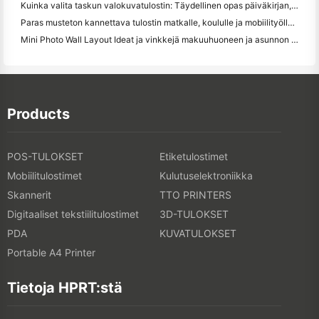
Kuinka valita taskun valokuvatulostin: Täydellinen opas päiväkirjan, matkan ja iPhone-käyttäjille
Paras musteton kannettava tulostin matkalle, koululle ja mobiilityölle: Hanin MT620 Pro Review
Mini Photo Wall Layout Ideat ja vinkkejä makuuhuoneen ja asunnon koristelu
Products
POS-TULOKSET
Etiketulostimet
Mobiilitulostimet
Kulutuselektroniikka
Skannerit
TTO PRINTERS
Digitaaliset tekstiilitulostimet
3D-TULOKSET
PDA
KUVATULOKSET
Portable A4 Printer
Tietoja HPRT:stä