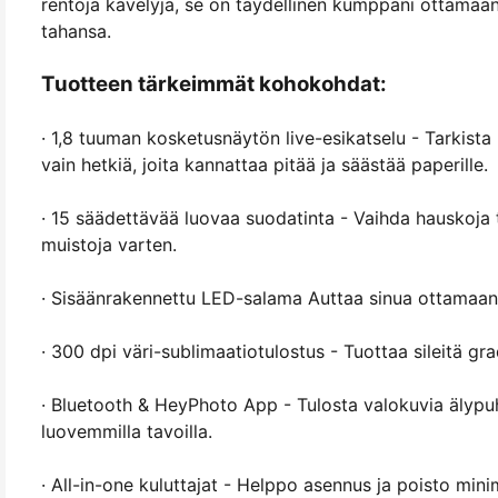
rentoja kävelyjä, se on täydellinen kumppani ottamaan
tahansa.
Tuotteen tärkeimmät kohokohdat:
· 1,8 tuuman kosketusnäytön live-esikatselu - Tarkista 
vain hetkiä, joita kannattaa pitää ja säästää paperille.
· 15 säädettävää luovaa suodatinta - Vaihda hauskoja ty
muistoja varten.
· Sisäänrakennettu LED-salama Auttaa sinua ottamaan s
· 300 dpi väri-sublimaatiotulostus - Tuottaa sileitä grad
· Bluetooth & HeyPhoto App - Tulosta valokuvia älypuhe
luovemmilla tavoilla.
· All-in-one kuluttajat - Helppo asennus ja poisto minim