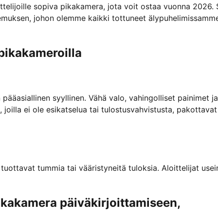
oittelijoille sopiva pikakamera, jota voit ostaa vuonna 2026.
emuksen, johon olemme kaikki tottuneet älypuhelimissamme
 pikakameroilla
ääasiallinen syyllinen. Vähä valo, vahingolliset painimet ja
oilla ei ole esikatselua tai tulostusvahvistusta, pakottavat
ottavat tummia tai vääristyneitä tuloksia. Aloittelijat usei
pikakamera päiväkirjoittamiseen,