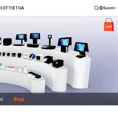
DOT
TIETOA
Suomi
et
Blogi