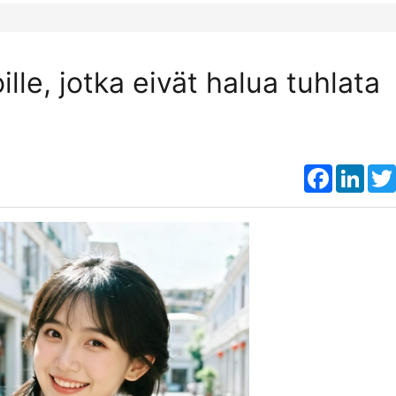
ille, jotka eivät halua tuhlata
Faceboo
Link