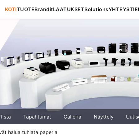
KOTI
TUOTE
Brändit
LAATUKSET
Solutions
YHTEYSTIE
T:stä
Tapahtumat
Galleria
Näyttely
Uutis
ivät halua tuhlata paperia