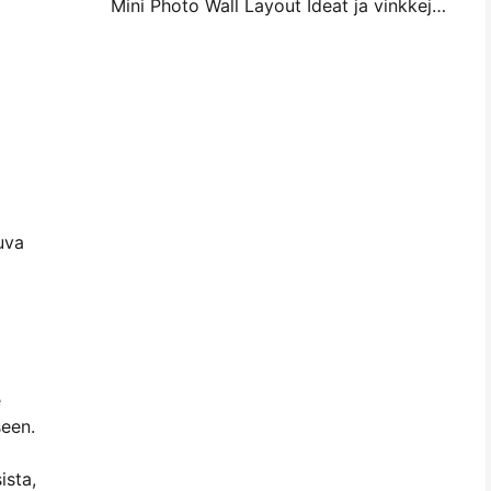
Mini Photo Wall Layout Ideat ja vinkkejä makuuhuoneen ja asunnon koristelu
uva
e
seen.
ista,