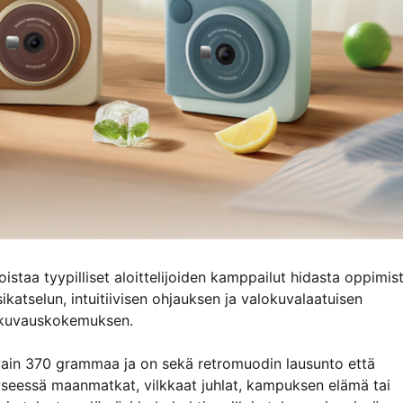
istaa tyypilliset aloittelijoiden kamppailut hidasta oppimist
ikatselun, intuitiivisen ohjauksen ja valokuvalaatuisen
an kuvauskokemuksen.
vain 370 grammaa ja on sekä retromuodin lausunto että
 kyseessä maanmatkat, vilkkaat juhlat, kampuksen elämä tai