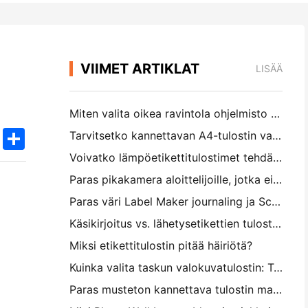
VIIMET ARTIKLAT
LISÄÄ
Miten valita oikea ravintola ohjelmisto pieni tai keskikokoinen ravintola
k
edIn
Twitter
Share
Tarvitsetko kannettavan A4-tulostin varastolaskuihin? Mikä todella toimii
Voivatko lämpöetikettitulostimet tehdä vesitiivisiä etikettejä pienille yritystuotteille?
Paras pikakamera aloittelijoille, jotka eivät halua tuhlata paperia
Paras väri Label Maker journaling ja Scrapbooking: Lisää lisää väriä jokaiselle sivulle
Käsikirjoitus vs. lähetysetikettien tulostus: vinkkejä pienille yrityksille vuonna 2026
Miksi etikettitulostin pitää häiriötä?
Kuinka valita taskun valokuvatulostin: Täydellinen opas päiväkirjan, matkan ja iPhone-käyttäjille
Paras musteton kannettava tulostin matkalle, koululle ja mobiilityölle: Hanin MT620 Pro Review