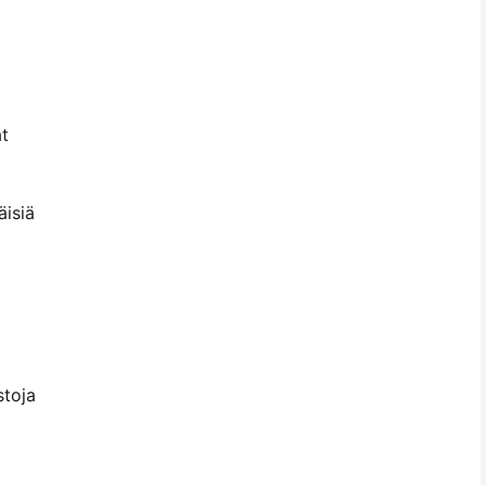
at
äisiä
stoja