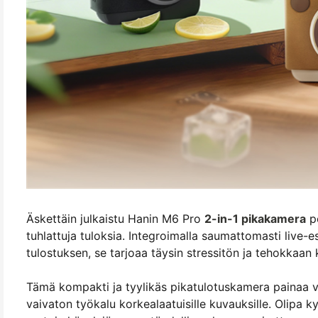
Äskettäin julkaistu Hanin M6 Pro
2-in-1 pikakamera
po
tuhlattuja tuloksia. Integroimalla saumattomasti live-es
tulostuksen, se tarjoaa täysin stressitön ja tehokka
Tämä kompakti ja tyylikäs pikatulotuskamera painaa 
vaivaton työkalu korkealaatuisille kuvauksille. Olipa