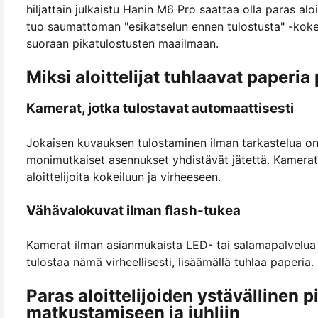
hiljattain julkaistu Hanin M6 Pro saattaa olla paras al
tuo saumattoman "esikatselun ennen tulostusta" -kok
suoraan pikatulostusten maailmaan.
Miksi aloittelijat tuhlaavat paperia
Kamerat, jotka tulostavat automaattisesti
Jokaisen kuvauksen tulostaminen ilman tarkastelua on p
monimutkaiset asennukset yhdistävät jätettä. Kamerat, j
aloittelijoita kokeiluun ja virheeseen.
Vähävalokuvat ilman flash-tukea
Kamerat ilman asianmukaista LED- tai salamapalvelua tu
tulostaa nämä virheellisesti, lisäämällä tuhlaa paperia.
Paras aloittelijoiden ystävällinen 
matkustamiseen ja juhliin