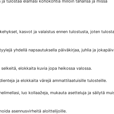
 ja tulostaa elämäsi kohokohtia milloin tahansa ja missä
kehykset, kasvot ja valaistus ennen tulostusta, joten tulost
ylejä yhdellä napsautuksella päiväkirjaa, juhlia ja jokapäiv
elkeitä, elokkaita kuvia jopa heikossa valossa.
ienteja ja elokkaita värejä ammattilaatuisille tulosteille.
limellasi, luo kollaažeja, mukauta asetteluja ja säilytä mui
oida asennusvirheitä aloittelijoille.