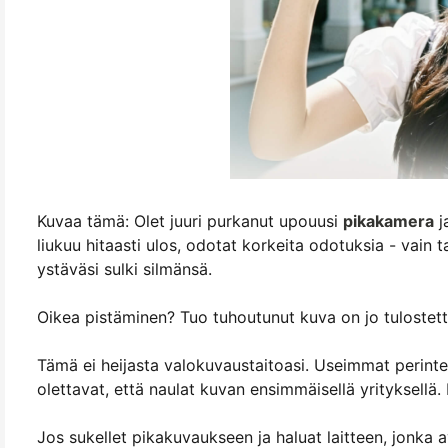
Kuvaa tämä: Olet juuri purkanut upouusi
pikakamera
j
liukuu hitaasti ulos, odotat korkeita odotuksia - vain 
ystäväsi sulki silmänsä.
Oikea pistäminen? Tuo tuhoutunut kuva on jo tulostettu
Tämä ei heijasta valokuvaustaitoasi. Useimmat perintei
olettavat, että naulat kuvan ensimmäisellä yrityksellä. 
Jos sukellet pikakuvaukseen ja haluat laitteen, jonka av