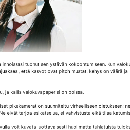
a innoissasi tuonut sen ystävän kokoontumiseen. Kun valok
tajuaksesi, että kasvot ovat pitch mustat, kehys on väärä ja
, ja kallis valokuvapaperisi on poissa.
set pikakamerat on suunniteltu virheelliseen oletukseen: n
Ne eivät tarjoa esikatselua, ei vahvistusta eikä tilaa katumi
ulla voit kuvata luottavaisesti huolimatta tuhlatuista tuloks