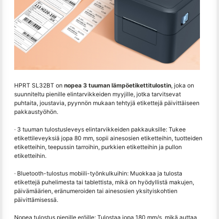
HPRT SL32BT on
nopea 3 tuuman lämpöetikettitulostin
, joka on
suunniteltu pienille elintarvikkeiden myyjille, jotka tarvitsevat
puhtaita, joustavia, pyynnön mukaan tehtyjä etikettejä päivittäiseen
pakkaustyöhön.
· 3 tuuman tulostusleveys elintarvikkeiden pakkauksille: Tukee
etikettileveyksiä jopa 80 mm, sopii ainesosien etiketteihin, tuotteiden
etiketteihin, teepussin tarroihin, purkkien etiketteihin ja pullon
etiketteihin.
· Bluetooth-tulostus mobiili-työnkulkuihin: Muokkaa ja tulosta
etikettejä puhelimesta tai tablettista, mikä on hyödyllistä makujen,
päivämäärien, eränumeroiden tai ainesosien yksityiskohtien
päivittämisessä.
Nopea tulostus pienille eröille: Tulostaa jopa 180 mm/s, mikä auttaa