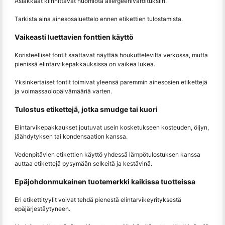
Asiakkaat kiinnittävät huomiota allergeenivaroituksiin.
Tarkista aina ainesosaluettelo ennen etikettien tulostamista.
Vaikeasti luettavien fonttien käyttö
Koristeelliset fontit saattavat näyttää houkuttelevilta verkossa, mutta
pienissä elintarvikepakkauksissa on vaikea lukea.
Yksinkertaiset fontit toimivat yleensä paremmin ainesosien etikettejä
ja voimassaolopäivämääriä varten.
Tulostus etikettejä, jotka smudge tai kuori
Elintarvikepakkaukset joutuvat usein kosketukseen kosteuden, öljyn,
jäähdytyksen tai kondensaation kanssa.
Vedenpitävien etikettien käyttö yhdessä lämpötulostuksen kanssa
auttaa etikettejä pysymään selkeitä ja kestävinä.
Epäjohdonmukainen tuotemerkki kaikissa tuotteissa
Eri etikettityylit voivat tehdä pienestä elintarvikeyrityksestä
epäjärjestäytyneen.