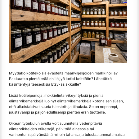
Myydäkö kotitekoisia evästeitä maanviljelijöiden markkinoilla?
Pakkaatko pientä erää chiliöljyä kotisi keittiöön? Lähetätkö
käsintehtyjä teeseoksia Etsy-asiakkaille?
Lisää kotileipomoja, mökkielintarvikeyrityksiä ja pieniä
elintarvikemerkkejä luo nyt elintarvikemerkkejä kotona sen sijaan,
että ulkoistaisivat suuria tulostettuja tilauksia. Se on nopeampi,
joustavampi ja paljon edullisempi pienten erän tuotteille.
Oikean työnkulun avulla voit suunnitella vedenpitäviä
elintarvikkeiden etikettejä, päivittää ainesosia tai
vanhentumispäivämääriä milloin tahansa ja tulostaa ammattimaisia