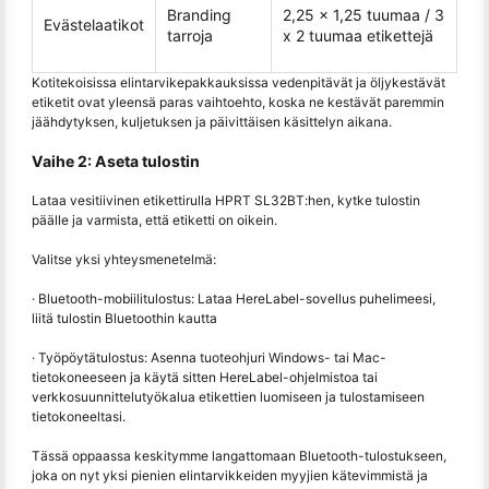
Branding
2,25 x 1,25 tuumaa / 3
Evästelaatikot
tarroja
x 2 tuumaa etikettejä
Kotitekoisissa elintarvikepakkauksissa vedenpitävät ja öljykestävät
etiketit ovat yleensä paras vaihtoehto, koska ne kestävät paremmin
jäähdytyksen, kuljetuksen ja päivittäisen käsittelyn aikana.
Vaihe 2: Aseta tulostin
Lataa vesitiivinen etikettirulla HPRT SL32BT:hen, kytke tulostin
päälle ja varmista, että etiketti on oikein.
Valitse yksi yhteysmenetelmä:
· Bluetooth-mobiilitulostus: Lataa HereLabel-sovellus puhelimeesi,
liitä tulostin Bluetoothin kautta
· Työpöytätulostus: Asenna tuoteohjuri Windows- tai Mac-
tietokoneeseen ja käytä sitten HereLabel-ohjelmistoa tai
verkkosuunnittelutyökalua etikettien luomiseen ja tulostamiseen
tietokoneeltasi.
Tässä oppaassa keskitymme langattomaan Bluetooth-tulostukseen,
joka on nyt yksi pienien elintarvikkeiden myyjien kätevimmistä ja