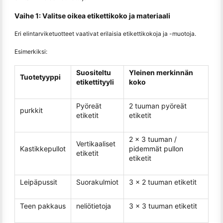
Vaihe 1: Valitse oikea etikettikoko ja materiaali
Eri elintarviketuotteet vaativat erilaisia etikettikokoja ja -muotoja.
Esimerkiksi:
Suositeltu
Yleinen merkinnän
Tuotetyyppi
etikettityyli
koko
Pyöreät
2 tuuman pyöreät
purkkit
etiketit
etiketit
2 x 3 tuuman /
Vertikaaliset
Kastikkepullot
pidemmät pullon
etiketit
etiketit
Leipäpussit
Suorakulmiot
3 x 2 tuuman etiketit
Teen pakkaus
neliötietoja
3 x 3 tuuman etiketit