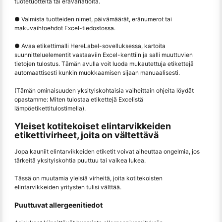
tuotetuotteita tai erävariatioita.
● Valmista tuotteiden nimet, päivämäärät, eränumerot tai
makuvaihtoehdot Excel-tiedostossa.
● Avaa etikettimalli HereLabel-sovelluksessa, kartoita
suunnitteluelementit vastaaviin Excel-kenttiin ja salli muuttuvien
tietojen tulostus. Tämän avulla voit luoda mukautettuja etikettejä
automaattisesti kunkin muokkaamisen sijaan manuaalisesti.
(Tämän ominaisuuden yksityiskohtaisia vaiheittain ohjeita löydät
opastamme: Miten tulostaa etikettejä Excelistä
lämpöetikettitulostimella).
Yleiset kotitekoiset elintarvikkeiden
etikettivirheet, joita on vältettävä
Jopa kauniit elintarvikkeiden etiketit voivat aiheuttaa ongelmia, jos
tärkeitä yksityiskohtia puuttuu tai vaikea lukea.
Tässä on muutamia yleisiä virheitä, joita kotitekoisten
elintarvikkeiden yritysten tulisi välttää.
Puuttuvat allergeenitiedot