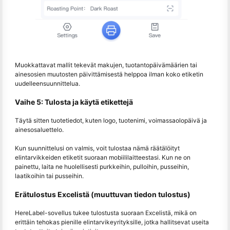
Muokkattavat mallit tekevät makujen, tuotantopäivämäärien tai
ainesosien muutosten päivittämisestä helppoa ilman koko etiketin
uudelleensuunnittelua.
Vaihe 5: Tulosta ja käytä etikettejä
Täytä sitten tuotetiedot, kuten logo, tuotenimi, voimassaolopäivä ja
ainesosaluettelo.
Kun suunnittelusi on valmis, voit tulostaa nämä räätälöityt
elintarvikkeiden etiketit suoraan mobiililaitteestasi. Kun ne on
painettu, laita ne huolellisesti purkkeihin, pulloihin, pusseihin,
laatikoihin tai pusseihin.
Erätulostus Excelistä (muuttuvan tiedon tulostus)
HereLabel-sovellus tukee tulostusta suoraan Excelistä, mikä on
erittäin tehokas pienille elintarvikeyrityksille, jotka hallitsevat useita