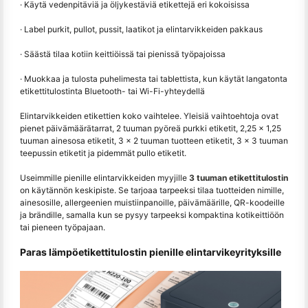
· Käytä vedenpitäviä ja öljykestäviä etikettejä eri kokoisissa
· Label purkit, pullot, pussit, laatikot ja elintarvikkeiden pakkaus
· Säästä tilaa kotiin keittiöissä tai pienissä työpajoissa
· Muokkaa ja tulosta puhelimesta tai tablettista, kun käytät langatonta
etikettitulostinta Bluetooth- tai Wi-Fi-yhteydellä
Elintarvikkeiden etikettien koko vaihtelee. Yleisiä vaihtoehtoja ovat
pienet päivämäärätarrat, 2 tuuman pyöreä purkki etiketit, 2,25 x 1,25
tuuman ainesosa etiketit, 3 x 2 tuuman tuotteen etiketit, 3 x 3 tuuman
teepussin etiketit ja pidemmät pullo etiketit.
Useimmille pienille elintarvikkeiden myyjille
3 tuuman etikettitulostin
on käytännön keskipiste. Se tarjoaa tarpeeksi tilaa tuotteiden nimille,
ainesosille, allergeenien muistiinpanoille, päivämäärille, QR-koodeille
ja brändille, samalla kun se pysyy tarpeeksi kompaktina kotikeittiöön
tai pieneen työpajaan.
Paras lämpöetikettitulostin pienille elintarvikeyrityksille