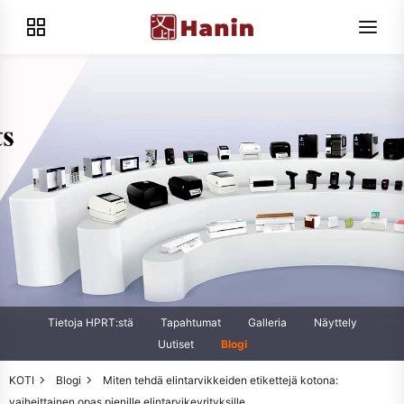
Tietoja HPRT:stä
Tapahtumat
Galleria
Näyttely
Uutiset
Blogi
KOTI
Blogi
Miten tehdä elintarvikkeiden etikettejä kotona:
vaiheittainen opas pienille elintarvikeyrityksille