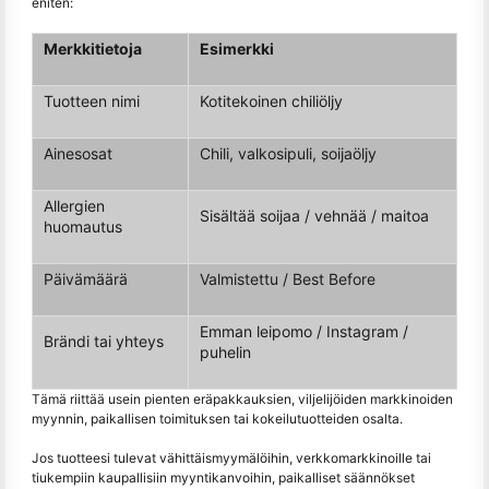
eniten:
Merkkitietoja
Esimerkki
Tuotteen nimi
Kotitekoinen chiliöljy
Ainesosat
Chili, valkosipuli, soijaöljy
Allergien
Sisältää soijaa / vehnää / maitoa
huomautus
Päivämäärä
Valmistettu / Best Before
Emman leipomo / Instagram /
Brändi tai yhteys
puhelin
Tämä riittää usein pienten eräpakkauksien, viljelijöiden markkinoiden
myynnin, paikallisen toimituksen tai kokeilutuotteiden osalta.
Jos tuotteesi tulevat vähittäismyymälöihin, verkkomarkkinoille tai
tiukempiin kaupallisiin myyntikanvoihin, paikalliset säännökset