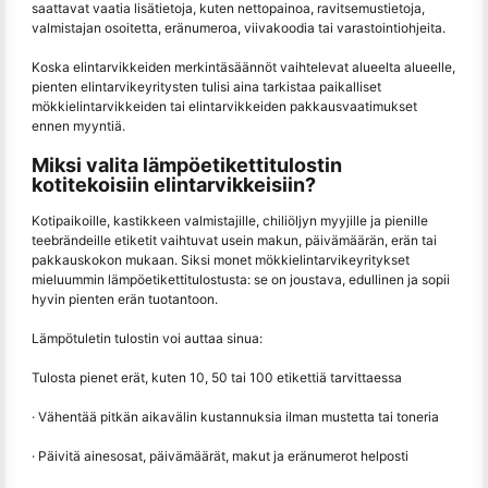
saattavat vaatia lisätietoja, kuten nettopainoa, ravitsemustietoja,
valmistajan osoitetta, eränumeroa, viivakoodia tai varastointiohjeita.
Koska elintarvikkeiden merkintäsäännöt vaihtelevat alueelta alueelle,
pienten elintarvikeyritysten tulisi aina tarkistaa paikalliset
mökkielintarvikkeiden tai elintarvikkeiden pakkausvaatimukset
ennen myyntiä.
Miksi valita lämpöetikettitulostin
kotitekoisiin elintarvikkeisiin?
Kotipaikoille, kastikkeen valmistajille, chiliöljyn myyjille ja pienille
teebrändeille etiketit vaihtuvat usein makun, päivämäärän, erän tai
pakkauskokon mukaan. Siksi monet mökkielintarvikeyritykset
mieluummin lämpöetikettitulostusta: se on joustava, edullinen ja sopii
hyvin pienten erän tuotantoon.
Lämpötuletin tulostin voi auttaa sinua:
Tulosta pienet erät, kuten 10, 50 tai 100 etikettiä tarvittaessa
· Vähentää pitkän aikavälin kustannuksia ilman mustetta tai toneria
· Päivitä ainesosat, päivämäärät, makut ja eränumerot helposti