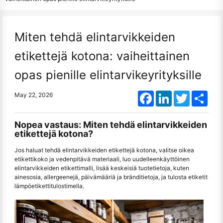
Miten tehdä elintarvikkeiden
etikettejä kotona: vaiheittainen
opas pienille elintarvikeyrityksille
Facebook
LinkedIn
Twitter
Shar
May 22, 2026
Nopea vastaus: Miten tehdä elintarvikkeiden
etikettejä kotona?
Jos haluat tehdä elintarvikkeiden etikettejä kotona, valitse oikea
etikettikoko ja vedenpitävä materiaali, luo uudelleenkäyttöinen
elintarvikkeiden etikettimalli, lisää keskeisiä tuotetietoja, kuten
ainesosia, allergeenejä, päivämääriä ja bränditietoja, ja tulosta etiketit
lämpöetikettitulostimella.