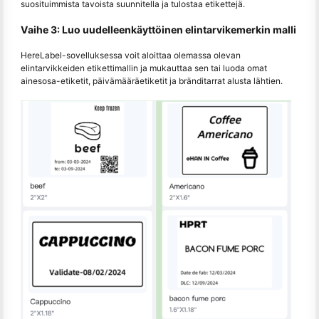
suosituimmista tavoista suunnitella ja tulostaa etikettejä.
Vaihe 3: Luo uudelleenkäyttöinen elintarvikemerkin malli
HereLabel-sovelluksessa voit aloittaa olemassa olevan
elintarvikkeiden etikettimallin ja mukauttaa sen tai luoda omat
ainesosa-etiketit, päivämääräetiketit ja bränditarrat alusta lähtien.