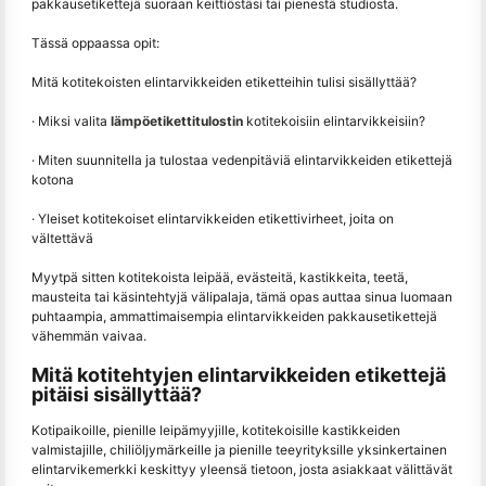
pakkausetikettejä suoraan keittiöstäsi tai pienestä studiosta.
Tässä oppaassa opit:
Mitä kotitekoisten elintarvikkeiden etiketteihin tulisi sisällyttää?
· Miksi valita
lämpöetikettitulostin
kotitekoisiin elintarvikkeisiin?
· Miten suunnitella ja tulostaa vedenpitäviä elintarvikkeiden etikettejä
kotona
· Yleiset kotitekoiset elintarvikkeiden etikettivirheet, joita on
vältettävä
Myytpä sitten kotitekoista leipää, evästeitä, kastikkeita, teetä,
mausteita tai käsintehtyjä välipalaja, tämä opas auttaa sinua luomaan
puhtaampia, ammattimaisempia elintarvikkeiden pakkausetikettejä
vähemmän vaivaa.
Mitä kotitehtyjen elintarvikkeiden etikettejä
pitäisi sisällyttää?
Kotipaikoille, pienille leipämyyjille, kotitekoisille kastikkeiden
valmistajille, chiliöljymärkeille ja pienille teeyrityksille yksinkertainen
elintarvikemerkki keskittyy yleensä tietoon, josta asiakkaat välittävät