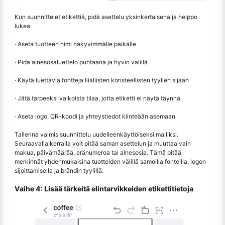
Kun suunnittelet etikettiä, pidä asettelu yksinkertaisena ja helppo
lukea:
· Aseta tuotteen nimi näkyvimmälle paikalle
· Pidä ainesosaluettelo puhtaana ja hyvin välillä
· Käytä luettavia fontteja liiallisten koristeellisten tyylien sijaan
· Jätä tarpeeksi valkoista tilaa, jotta etiketti ei näytä täynnä
· Aseta logo, QR-koodi ja yhteystiedot kiinteään asemaan
Tallenna valmis suunnittelu uudelleenkäyttöiseksi malliksi.
Seuraavalla kerralla voit pitää saman asettelun ja muuttaa vain
makua, päivämäärää, eränumeroa tai ainesosia. Tämä pitää
merkinnät yhdenmukaisina tuotteiden välillä samoilla fonteilla, logon
sijoittamisella ja brändin tyylillä.
Vaihe 4: Lisää tärkeitä elintarvikkeiden etikettitietoja