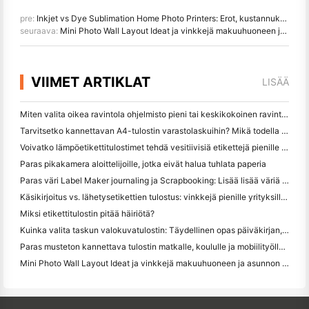
pre:
Inkjet vs Dye Sublimation Home Photo Printers: Erot, kustannukset ja suositukset
seuraava:
Mini Photo Wall Layout Ideat ja vinkkejä makuuhuoneen ja asunnon koristelu
VIIMET ARTIKLAT
LISÄÄ
Miten valita oikea ravintola ohjelmisto pieni tai keskikokoinen ravintola
Tarvitsetko kannettavan A4-tulostin varastolaskuihin? Mikä todella toimii
Voivatko lämpöetikettitulostimet tehdä vesitiivisiä etikettejä pienille yritystuotteille?
Paras pikakamera aloittelijoille, jotka eivät halua tuhlata paperia
Paras väri Label Maker journaling ja Scrapbooking: Lisää lisää väriä jokaiselle sivulle
Käsikirjoitus vs. lähetysetikettien tulostus: vinkkejä pienille yrityksille vuonna 2026
Miksi etikettitulostin pitää häiriötä?
Kuinka valita taskun valokuvatulostin: Täydellinen opas päiväkirjan, matkan ja iPhone-käyttäjille
Paras musteton kannettava tulostin matkalle, koululle ja mobiilityölle: Hanin MT620 Pro Review
Mini Photo Wall Layout Ideat ja vinkkejä makuuhuoneen ja asunnon koristelu