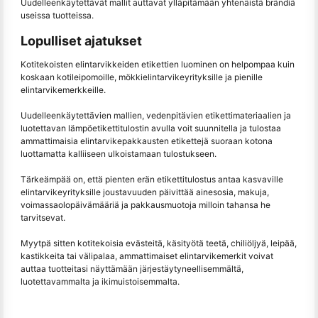
Uudelleenkäytettävät mallit auttavat ylläpitämään yhtenäistä brändiä
useissa tuotteissa.
Lopulliset ajatukset
Kotitekoisten elintarvikkeiden etikettien luominen on helpompaa kuin
koskaan kotileipomoille, mökkielintarvikeyrityksille ja pienille
elintarvikemerkkeille.
Uudelleenkäytettävien mallien, vedenpitävien etikettimateriaalien ja
luotettavan lämpöetikettitulostin avulla voit suunnitella ja tulostaa
ammattimaisia elintarvikepakkausten etikettejä suoraan kotona
luottamatta kalliiseen ulkoistamaan tulostukseen.
Tärkeämpää on, että pienten erän etikettitulostus antaa kasvaville
elintarvikeyrityksille joustavuuden päivittää ainesosia, makuja,
voimassaolopäivämääriä ja pakkausmuotoja milloin tahansa he
tarvitsevat.
Myytpä sitten kotitekoisia evästeitä, käsityötä teetä, chiliöljyä, leipää,
kastikkeita tai välipalaa, ammattimaiset elintarvikemerkit voivat
auttaa tuotteitasi näyttämään järjestäytyneellisemmältä,
luotettavammalta ja ikimuistoisemmalta.