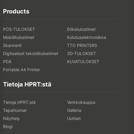
Products
POS-TULOKSET
Etiketulostimet
Mobiilitulostimet
Kulutuselektroniikka
Skannerit
TTO PRINTERS
Digitaaliset tekstiilitulostimet
3D-TULOKSET
PDA
KUVATULOKSET
Portable A4 Printer
Tietoja HPRT:stä
Tietoja HPRT:stä
Verkkokauppa
Tapahtumat
Galleria
Näyttely
Uutiset
Blogi