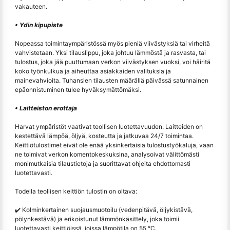
vakauteen.
• Ydin kipupiste
Nopeassa toimintaympäristössä myös pieniä viivästyksiä tai virheitä
vahvistetaan. Yksi tilauslippu, joka johtuu lämmöstä ja rasvasta, tai
tulostus, joka jää puuttumaan verkon viivästyksen vuoksi, voi häiritä
koko työnkulkua ja aiheuttaa asiakkaiden valituksia ja
mainevahvioita. Tuhansien tilausten määrällä päivässä satunnainen
epäonnistuminen tulee hyväksymättömäksi.
• Laitteiston erottaja
Harvat ympäristöt vaativat teollisen luotettavuuden. Laitteiden on
kestettävä lämpöä, öljyä, kosteutta ja jatkuvaa 24/7 toimintaa.
Keittiötulostimet eivät ole enää yksinkertaisia tulostustyökaluja, vaan
ne toimivat verkon komentokeskuksina, analysoivat välittömästi
monimutkaisia tilaustietoja ja suorittavat ohjeita ehdottomasti
luotettavasti.
Todella teollisen keittiön tulostin on oltava:
✔️ Kolminkertainen suojausmuotoilu (vedenpitävä, öljykistävä,
pölynkestävä) ja erikoistunut lämmönkäsittely, joka toimii
luotettavasti keittiöissä, joissa lämpötila on 55 °C.