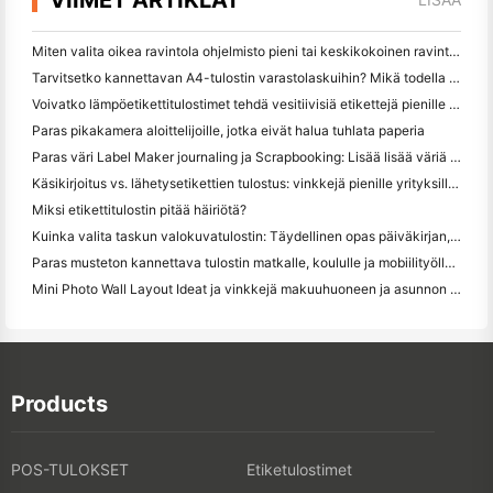
Miten valita oikea ravintola ohjelmisto pieni tai keskikokoinen ravintola
Tarvitsetko kannettavan A4-tulostin varastolaskuihin? Mikä todella toimii
Voivatko lämpöetikettitulostimet tehdä vesitiivisiä etikettejä pienille yritystuotteille?
Paras pikakamera aloittelijoille, jotka eivät halua tuhlata paperia
Paras väri Label Maker journaling ja Scrapbooking: Lisää lisää väriä jokaiselle sivulle
Käsikirjoitus vs. lähetysetikettien tulostus: vinkkejä pienille yrityksille vuonna 2026
Miksi etikettitulostin pitää häiriötä?
Kuinka valita taskun valokuvatulostin: Täydellinen opas päiväkirjan, matkan ja iPhone-käyttäjille
Paras musteton kannettava tulostin matkalle, koululle ja mobiilityölle: Hanin MT620 Pro Review
Mini Photo Wall Layout Ideat ja vinkkejä makuuhuoneen ja asunnon koristelu
Products
POS-TULOKSET
Etiketulostimet