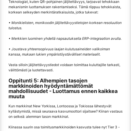
Teknologiat, kuten QR-pohjainen jäljitettävyys, tarjoavat tehokkaan
mekanismin luottamuksen rakentamiseksi. Tämä riippuu tehokkaista,
korkean selkeyden merkintäratkaisuista, jotka tukevat:
• Monikielisten, monikoodin jäljitettävyystietojen korkean resoluution
tulostus.
• Merkkien luominen yhdellä napsautuksella ERP-integraation avulla.
• Joustava yhteensopivuus laajan kulutusaineiden valikoiman
kanssa, mukaan lukien ympäristöystävälliset materiaalit.
Vasta silloin jäljitettävyystiedot voidaan toimittaa kuluttajille tarkasti,
välittömästi ja luotettavasti.
Oppitunti 5: Alhempien tasojen
markkinoiden hyödyntämättömät
mahdollisuudet - Luottamus ennen kaikkea
muuta
Kun markkinat New Yorkissa, Lontoossa ja Tokiossa lähestyvät
kyllästymistä, missä seuraava kasvumoottori sijaitsee? Kiinan vastaus
on selkeä: alemman tason markkinat.
Kiinassa suurin osa toimitusmarkkinoiden kasvusta tulee nyt Tier 3 -