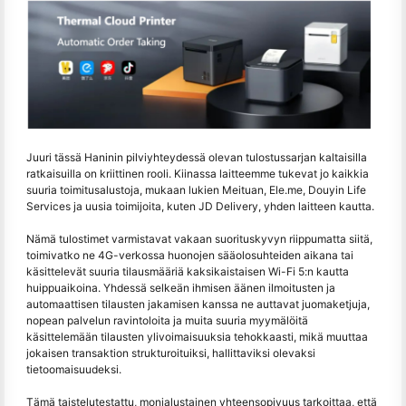
Juuri tässä Haninin pilviyhteydessä olevan tulostussarjan kaltaisilla
ratkaisuilla on kriittinen rooli. Kiinassa laitteemme tukevat jo kaikkia
suuria toimitusalustoja, mukaan lukien Meituan, Ele.me, Douyin Life
Services ja uusia toimijoita, kuten JD Delivery, yhden laitteen kautta.
Nämä tulostimet varmistavat vakaan suorituskyvyn riippumatta siitä,
toimivatko ne 4G-verkossa huonojen sääolosuhteiden aikana tai
käsittelevät suuria tilausmääriä kaksikaistaisen Wi-Fi 5:n kautta
huippuaikoina. Yhdessä selkeän ihmisen äänen ilmoitusten ja
automaattisen tilausten jakamisen kanssa ne auttavat juomaketjuja,
nopean palvelun ravintoloita ja muita suuria myymälöitä
käsittelemään tilausten ylivoimaisuuksia tehokkaasti, mikä muuttaa
jokaisen transaktion strukturoituiksi, hallittaviksi olevaksi
tietoomaisuudeksi.
Tämä taistelutestattu, monialustainen yhteensopivuus tarkoittaa, että