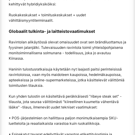
kehittyvät hybridiyksiköiksi:
Ruokakeskukset + toimituskeskukset + uudet
vähittäismyyntiterminaalit.
Globaalit tulkinta- ja laitteistovaatimukset
Ravintolan alikäytössä olevat omaisuudet ovat sen brändiluottamus ja
fyysinen jalanjälki. Tulevaisuuden ravintola toimii yhteisöpohjaisena
monitoiminnallisena solmunana - todellisuus, joka jo avautuu
Kiinassa.
Haninin tulostusratkaisuja käytetään nyt laajasti paitsi perinteisissä
ravintoloissa, vaan myös maidoteen kaupoissa, hedelmäkaupoissa,
apteekeissa ja online-supermarketeissa, jotka käsittelevät välittömiä
toimitusten tilauksia.
Kun yhden tulostin on käsiteltävä peräkkäisesti "ribeye steak set" -
tilausta, jota seuraa välittömästi "kiireellinen kuumetta vähentävä
lääke" -tilaus, ilmenevät uudet tekniset vaatimukset:
• POS-järjestelmien on hallittava paljon monimutkaisempia SKU-
luetteloita ja reaaliaikaista varastoa kuin ruokaliikkoja.
• Esipakatut tavarat edellyttävät varaston etikettitulostimia ja