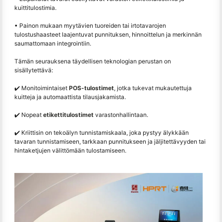
kuittitulostimia.
• Painon mukaan myytävien tuoreiden tai irtotavarojen
tulostushaasteet laajentuvat punnituksen, hinnoittelun ja merkinnän
saumattomaan integrointiin.
Tämän seurauksena täydellisen teknologian perustan on
sisällytettävä:
✔️ Monitoimintaiset
POS-tulostimet
, jotka tukevat mukautettuja
kuitteja ja automaattista tilausjakamista.
✔️ Nopeat
etikettitulostimet
varastonhallintaan.
✔️ Kriittisin on tekoälyn tunnistamiskaala, joka pystyy älykkään
tavaran tunnistamiseen, tarkkaan punnitukseen ja jäljitettävyyden tai
hintaketjujen välittömään tulostamiseen.