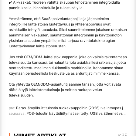
✔️ AI-vaakat: Tuoreen vähittäiskaupan tehostaminen integroidulla
punnituksella, hinnoittelulla ja tulostusälyllä.
Ymmärrämme, että SaaS-palveluntarjoajille ja järjestelmien
integroijille laitteistojen luotettavuus ja yhteensopivuus ovat
asiakkaille tehtyjä lupauksia. Siksi suunnittelemme jokaisen ratkaisun
äärimmäisen vakauden, saumattoman integroinnin ja käyttöönoton
yksinkertaisuuden ympärille, mikä tarjoaa ravintolateknologian
luotettavimman laitteistoperustan.
Jos etsit OEM/ODM-laitteistokumppania, joka on valmis rakentamaan
tulevaisuutta kanssasi, tai haluat tarjota asiakkaillesi ratkaisuja, jotka
ovat todistettu maailman tiukimmilla markkinoilla, kehotamme sinua
käymään perusteellista keskustelua asiantuntijatiimimme kanssa.
Ota yhteyttä OEM/ODM-asiantuntijaamme tänään, jotta voit avata
räätälöityjä laitteistoratkaisuja ja voittaa ruokapalvelun
tulevaisuuden.
pre:
Paras lämpökuittitulostin ruokakauppoihin (2026): valintoopas ja parhaat valinnat
seuraava:
POS-tulostin käyttöliittymät selitetty: USB vs Ethernet vs Bluetooth Hanin ((HPRT) opas
VIIMET ARTIKLAT
LISÄÄ