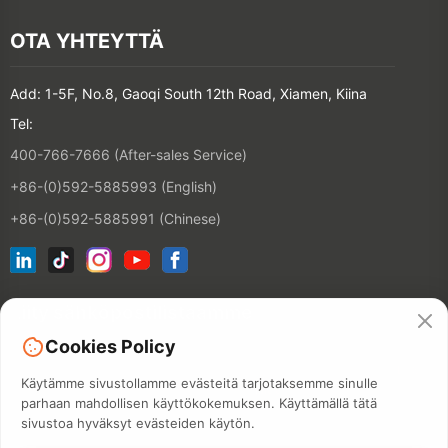
OTA YHTEYTTÄ
Add: 1-5F, No.8, Gaoqi South 12th Road, Xiamen, Kiina
Tel:
400-766-7666 (After-sales Service)
+86-(0)592-5885993 (English)
+86-(0)592-5885991 (Chinese)
Liity sähköpostilistaamme
Cookies Policy
YHTEYSTIE
Käytämme sivustollamme evästeitä tarjotaksemme sinulle
parhaan mahdollisen käyttökokemuksen. Käyttämällä tätä
sivustoa hyväksyt evästeiden käytön.