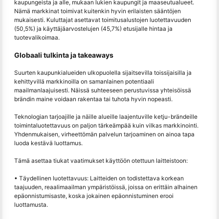
kaupungeista ja alle, mukaan lukien kaupungit ja maaseutualueet.
Nämä markkinat toimivat kuitenkin hyvin erilaisten sääntöjen
mukaisesti. Kuluttajat asettavat toimitusalustojen luotettavuuden
(50,5%) ja käyttäjäarvostelujen (45,7%) etusijalle hintaa ja
tuotevalikoimaa.
Globaali tulkinta ja takeaways
Suurten kaupunkialueiden ulkopuolella sijaitsevilla toissijaisilla ja
kehittyvillä markkinoilla on samanlainen potentiaali
maailmanlaajuisesti. Näissä suhteeseen perustuvissa yhteisöissä
brändin maine voidaan rakentaa tai tuhota hyvin nopeasti.
Teknologian tarjoajille ja näille alueille laajentuville ketju-brändeille
toimintaluotettavuus on paljon tärkeämpää kuin vilkas markkinointi.
Yhdenmukaisen, virheettömän palvelun tarjoaminen on ainoa tapa
luoda kestävä luottamus.
Tämä asettaa tiukat vaatimukset käyttöön otettuun laitteistoon:
• Täydellinen luotettavuus: Laitteiden on todistettava korkean
taajuuden, reaalimaailman ympäristöissä, joissa on erittäin alhainen
epäonnistumisaste, koska jokainen epäonnistuminen erooi
luottamusta.