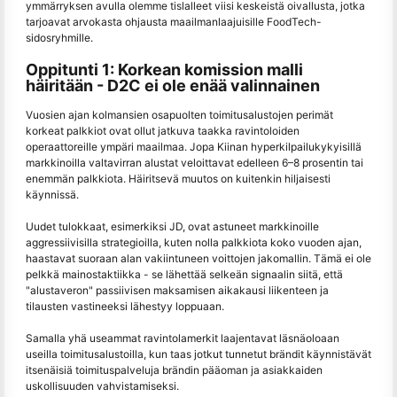
ymmärryksen avulla olemme tislalleet viisi keskeistä oivallusta, jotka
tarjoavat arvokasta ohjausta maailmanlaajuisille FoodTech-
sidosryhmille.
Oppitunti 1: Korkean komission malli
häiritään - D2C ei ole enää valinnainen
Vuosien ajan kolmansien osapuolten toimitusalustojen perimät
korkeat palkkiot ovat ollut jatkuva taakka ravintoloiden
operaattoreille ympäri maailmaa. Jopa Kiinan hyperkilpailukykyisillä
markkinoilla valtavirran alustat veloittavat edelleen 6–8 prosentin tai
enemmän palkkiota. Häiritsevä muutos on kuitenkin hiljaisesti
käynnissä.
Uudet tulokkaat, esimerkiksi JD, ovat astuneet markkinoille
aggressiivisilla strategioilla, kuten nolla palkkiota koko vuoden ajan,
haastavat suoraan alan vakiintuneen voittojen jakomallin. Tämä ei ole
pelkkä mainostaktiikka - se lähettää selkeän signaalin siitä, että
"alustaveron" passiivisen maksamisen aikakausi liikenteen ja
tilausten vastineeksi lähestyy loppuaan.
Samalla yhä useammat ravintolamerkit laajentavat läsnäoloaan
useilla toimitusalustoilla, kun taas jotkut tunnetut brändit käynnistävät
itsenäisiä toimituspalveluja brändin pääoman ja asiakkaiden
uskollisuuden vahvistamiseksi.