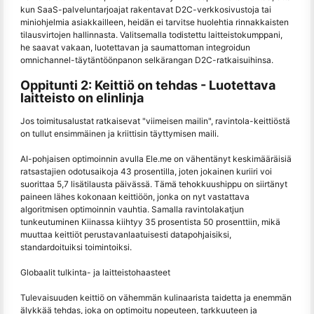
kun SaaS-palveluntarjoajat rakentavat D2C-verkkosivustoja tai
miniohjelmia asiakkailleen, heidän ei tarvitse huolehtia rinnakkaisten
tilausvirtojen hallinnasta. Valitsemalla todistettu laitteistokumppani,
he saavat vakaan, luotettavan ja saumattoman integroidun
omnichannel-täytäntöönpanon selkärangan D2C-ratkaisuihinsa.
Oppitunti 2: Keittiö on tehdas - Luotettava
laitteisto on elinlinja
Jos toimitusalustat ratkaisevat "viimeisen mailin", ravintola-keittiöstä
on tullut ensimmäinen ja kriittisin täyttymisen maili.
AI-pohjaisen optimoinnin avulla Ele.me on vähentänyt keskimääräisiä
ratsastajien odotusaikoja 43 prosentilla, joten jokainen kuriiri voi
suorittaa 5,7 lisätilausta päivässä. Tämä tehokkuushippu on siirtänyt
paineen lähes kokonaan keittiöön, jonka on nyt vastattava
algoritmisen optimoinnin vauhtia. Samalla ravintolakatjun
tunkeutuminen Kiinassa kiihtyy 35 prosentista 50 prosenttiin, mikä
muuttaa keittiöt perustavanlaatuisesti datapohjaisiksi,
standardoituiksi toimintoiksi.
Globaalit tulkinta- ja laitteistohaasteet
Tulevaisuuden keittiö on vähemmän kulinaarista taidetta ja enemmän
älykkää tehdas, joka on optimoitu nopeuteen, tarkkuuteen ja