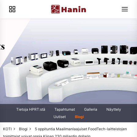
Tietoja HPRT:stä
Tapahtumat
Galleria
Näyttely
Uutiset
Blogi
KOTI
Blogi
5 oppituntia Maailmanlaajuiset FoodTech-laitteistojen
toimittajat voivat oppia Kiinan 230 miljardin dollarin