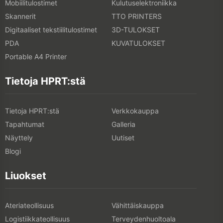
Mobiilitulostimet
Kulutuselektroniikka
Skannerit
TTO PRINTERS
Digitaaliset tekstiilitulostimet
3D-TULOKSET
PDA
KUVATULOKSET
Portable A4 Printer
Tietoja HPRT:stä
Tietoja HPRT:stä
Verkkokauppa
Tapahtumat
Galleria
Näyttely
Uutiset
Blogi
Liuokset
Ateriateollisuus
Vähittäiskauppa
Logistiikkateollisuus
Terveydenhuoltoala