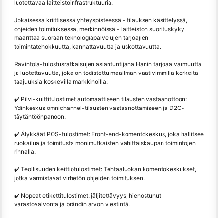
luotettavaa laitteistoinfrastruktuuria.
Jokaisessa kriittisessä yhteyspisteessä - tilauksen käsittelyssä,
ohjeiden toimituksessa, merkinnöissä - laitteiston suorituskyky
määrittää suoraan teknologiapalvelujen tarjoajien
toimintatehokkuutta, kannattavuutta ja uskottavuutta.
Ravintola-tulostusratkaisujen asiantuntijana Hanin tarjoaa varmuutta
ja luotettavuutta, joka on todistettu maailman vaativimmilla korkeita
taajuuksia koskevilla markkinoilla:
✔️ Pilvi-kuittitulostimet automaattiseen tilausten vastaanottoon:
Ydinkeskus omnichannel-tilausten vastaanottamiseen ja D2C-
täytäntöönpanoon.
✔️ Älykkäät POS-tulostimet: Front-end-komentokeskus, joka hallitsee
ruokailua ja toimitusta monimutkaisten vähittäiskaupan toimintojen
rinnalla.
✔️ Teollisuuden keittiötulostimet: Tehtaaluokan komentokeskukset,
jotka varmistavat virhetön ohjeiden toimituksen.
✔️ Nopeat etikettitulostimet: jäljitettävyys, hienostunut
varastovalvonta ja brändin arvon viestintä.