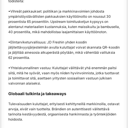
todisteita:
•
Vihreät pakkaukset: politiikan ja markkinavoimien johdosta
ympäristöystävällisten pakkauksien käyttöönotto on noussut 30
prosentista 65 prosenttiin. Upstream toimitusketjun kypsyys on
alentanut materiaalien kustannuksia, kuten maissikuitu ja bambusella,
40 prosentilla, mikä mahdollistaa laajamittaisen käyttöönoton.
•
Elintarviketurvallisuus: JD Freshin yhden koodin
jäljitettävyysjärjestelmän avulla kuluttajat voivat skannata QR-koodin
ja jäljittää ainesosia alkuperästä pöytään, mikä vähentää valituksia
62 prosenttia.
•
Yhteiskunnallinen vastuu: Kuluttajat välittävät yhä enemmän paitsi
siitä, mitä he syövät, vaan myös niiden hyvinvoinnista, jotka tuottavat
ja toimittavat sitä, asettaen yritysten sosiaalisen vastuun julkisen
valvonnan alaiseksi.
Globaali tulkinta ja takeaways
Tulevaisuuden kuluttajat, erityisesti kehittyneillä markkinoilla, ostavat
arvoja, eivät vain tuotteita. Brändien on autenttisesti välitettävä
tarinoita kestävyydestä, orgaanisesta hankinnasta ja työntekijöiden
hoidosta.