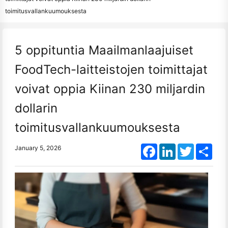
toimitusvallankuumouksesta
5 oppituntia Maailmanlaajuiset
FoodTech-laitteistojen toimittajat
voivat oppia Kiinan 230 miljardin
dollarin
toimitusvallankuumouksesta
Facebook
LinkedIn
Twitter
Shar
January 5, 2026