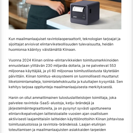
Kun maailmanlaajuiset ravintolaoperaattorit, teknologian tarjoajat ja
sijoittajat arvioivat elintarviketeollisuuden tulevaisuutta, heidän
huomionsa kääntyy väistämättä Kiinaan.
Vuonna 2024 Kiinan online-elintarvikkeiden toimitusmarkkinoiden
ennustetaan ylittävän 230 miljardia dollaria, ja ne palvelevat 553
miljoonaa käyttäjää, ja yli 60 miljoonaa toimitustilastusta täytetään
päivittäin. Kiinan toimitus-ekosysteemi on luonnollisesti muuttanut
liiketoimintamalleja, toimintatehokkuutta ja kuluttajien kysyntää. Sen
kehitys tarjoaa oppitunteja maailmanlaajuisesta merkityksestä.
Hanin on ollut ammattimainen tulostuslaitteistojen toimittaja, joka
palvelee ravintola-SaaS-alustoja, ketju-brändejä ja
järjestelmäintegraattoreita, ja on pysynyt syvästi upottuneena
elintarvikepalvelujen laitteistoalalle vuosien ajan osallistuen
aktiivisesti laajamittaisiin laitteiden käyttöönottoihin Kiinan johtavissa
toimitusalustoissa ja ravintola-brändeissä. Laajan etulinjan
toteuttamisen ja maailmanlaajuisten asiakkaiden tarpeiden