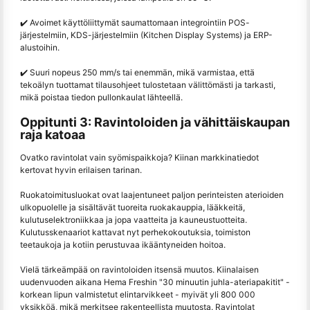
✔️ Avoimet käyttöliittymät saumattomaan integrointiin POS-
järjestelmiin, KDS-järjestelmiin (Kitchen Display Systems) ja ERP-
alustoihin.
✔️ Suuri nopeus 250 mm/s tai enemmän, mikä varmistaa, että
tekoälyn tuottamat tilausohjeet tulostetaan välittömästi ja tarkasti,
mikä poistaa tiedon pullonkaulat lähteellä.
Oppitunti 3: Ravintoloiden ja vähittäiskaupan
raja katoaa
Ovatko ravintolat vain syömispaikkoja? Kiinan markkinatiedot
kertovat hyvin erilaisen tarinan.
Ruokatoimitusluokat ovat laajentuneet paljon perinteisten aterioiden
ulkopuolelle ja sisältävät tuoreita ruokakauppia, lääkkeitä,
kulutuselektroniikkaa ja jopa vaatteita ja kauneustuotteita.
Kulutusskenaariot kattavat nyt perhekokoutuksia, toimiston
teetaukoja ja kotiin perustuvaa ikääntyneiden hoitoa.
Vielä tärkeämpää on ravintoloiden itsensä muutos. Kiinalaisen
uudenvuoden aikana Hema Freshin "30 minuutin juhla-ateriapakitit" -
korkean lipun valmistetut elintarvikkeet - myivät yli 800 000
yksikköä, mikä merkitsee rakenteellista muutosta. Ravintolat