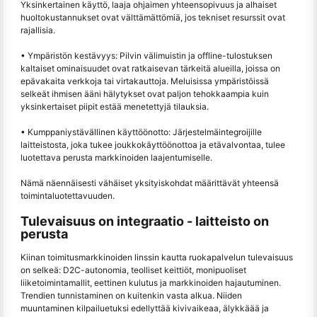
Yksinkertainen käyttö, laaja ohjaimen yhteensopivuus ja alhaiset
huoltokustannukset ovat välttämättömiä, jos tekniset resurssit ovat
rajallisia.
• Ympäristön kestävyys: Pilvin välimuistin ja offline-tulostuksen
kaltaiset ominaisuudet ovat ratkaisevan tärkeitä alueilla, joissa on
epävakaita verkkoja tai virtakauttoja. Meluisissa ympäristöissä
selkeät ihmisen ääni hälytykset ovat paljon tehokkaampia kuin
yksinkertaiset piipit estää menetettyjä tilauksia.
• Kumppaniystävällinen käyttöönotto: Järjestelmäintegroijille
laitteistosta, joka tukee joukkokäyttöönottoa ja etävalvontaa, tulee
luotettava perusta markkinoiden laajentumiselle.
Nämä näennäisesti vähäiset yksityiskohdat määrittävät yhteensä
toimintaluotettavuuden.
Tulevaisuus on integraatio - laitteisto on
perusta
Kiinan toimitusmarkkinoiden linssin kautta ruokapalvelun tulevaisuus
on selkeä: D2C-autonomia, teolliset keittiöt, monipuoliset
liiketoimintamallit, eettinen kulutus ja markkinoiden hajautuminen.
Trendien tunnistaminen on kuitenkin vasta alkua. Niiden
muuntaminen kilpailuetuksi edellyttää kivivaikeaa, älykkäää ja