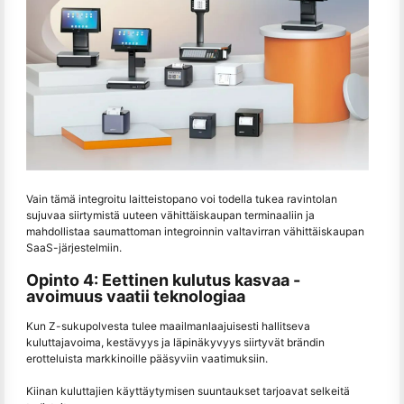
Vain tämä integroitu laitteistopano voi todella tukea ravintolan
sujuvaa siirtymistä uuteen vähittäiskaupan terminaaliin ja
mahdollistaa saumattoman integroinnin valtavirran vähittäiskaupan
SaaS-järjestelmiin.
Opinto 4: Eettinen kulutus kasvaa -
avoimuus vaatii teknologiaa
Kun Z-sukupolvesta tulee maailmanlaajuisesti hallitseva
kuluttajavoima, kestävyys ja läpinäkyvyys siirtyvät brändin
erotteluista markkinoille pääsyviin vaatimuksiin.
Kiinan kuluttajien käyttäytymisen suuntaukset tarjoavat selkeitä