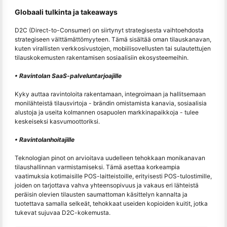
Globaali tulkinta ja takeaways
D2C (Direct-to-Consumer) on siirtynyt strategisesta vaihtoehdosta
strategiseen välttämättömyyteen. Tämä sisältää oman tilauskanavan,
kuten virallisten verkkosivustojen, mobiilisovellusten tai sulautettujen
tilauskokemusten rakentamisen sosiaalisiin ekosysteemeihin.
• Ravintolan SaaS-palveluntarjoajille
Kyky auttaa ravintoloita rakentamaan, integroimaan ja hallitsemaan
monilähteistä tilausvirtoja - brändin omistamista kanavia, sosiaalisia
alustoja ja useita kolmannen osapuolen markkinapaikkoja - tulee
keskeiseksi kasvumoottoriksi.
• Ravintolanhoitajille
Teknologian pinot on arvioitava uudelleen tehokkaan monikanavan
tilaushallinnan varmistamiseksi. Tämä asettaa korkeampia
vaatimuksia kotimaisille POS-laitteistoille, erityisesti POS-tulostimille,
joiden on tarjottava vahva yhteensopivuus ja vakaus eri lähteistä
peräisin olevien tilausten saumattoman käsittelyn kannalta ja
tuotettava samalla selkeät, tehokkaat useiden kopioiden kuitit, jotka
tukevat sujuvaa D2C-kokemusta.