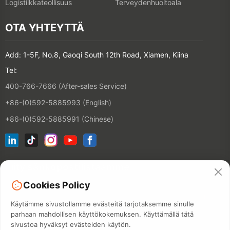
Logistiikkateollisuus
Terveydenhuoltoala
OTA YHTEYTTÄ
Add: 1-5F, No.8, Gaoqi South 12th Road, Xiamen, Kiina
Tel:
400-766-7666 (After-sales Service)
+86-(0)592-5885993 (English)
+86-(0)592-5885991 (Chinese)
Liity sähköpostilistaamme
Cookies Policy
YHTEYSTIE
Käytämme sivustollamme evästeitä tarjotaksemme sinulle
parhaan mahdollisen käyttökokemuksen. Käyttämällä tätä
sivustoa hyväksyt evästeiden käytön.