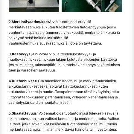
2.
Merkintävaatimukset
Arvioi tuotteidesi erityisiä
merkintävaatimuksia, kuten tulostettavien tietojen tyyppiä (esim.
vanhentumispäivät, eränumerot, viivakoodit), merkintöjen kokoa ja
selkeyttä sekä kaikkia lakisääteisiä
vaatimustenmukaisuusvaatimuksia, jotka on täytettävä.
3.
Kestävyys ja huolto
Arvioi laitteiden kestävyys- ja
huoltovaatimukset, mukaan lukien kulutustarvikkeiden käyttöikä
(esim. musteet, tulostuspäät), huoltotehtävien tiheys sekä teknisen
tuen ja varaosien saatavuus.
4.
Kustannukset
: Ota huomioon koodaus- ja merkintätulostimien
alkukustannukset sekä jatkuvat käyttökustannukset, kuten
kulutustarvikkeet ja huolto. Tasapainotetaan tämä hyötyihin, jotka
liittyvät tehokkuuden parantamiseen, virheiden vähentämiseen ja
sääntelystandardien noudattamiseen.
5.
Skaalattavuus
: Voit ennakoida tuotantolinjasi tulevaa kasvua ja
skaalautuvuutta, kun valitset koodaus- ja merkintälaitteita. Valitse
laitteet, jotka soveltuvat kasvaviin tuotantomääriin tai muuttuviin
merkintävaatimuksiin ilman merkittäviä häiriöitä tai investointeja.