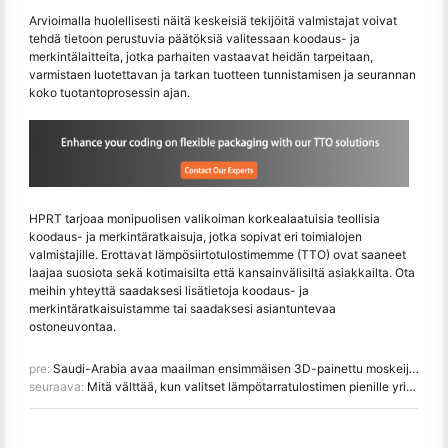
Arvioimalla huolellisesti näitä keskeisiä tekijöitä valmistajat voivat
tehdä tietoon perustuvia päätöksiä valitessaan koodaus- ja
merkintälaitteita, jotka parhaiten vastaavat heidän tarpeitaan,
varmistaen luotettavan ja tarkan tuotteen tunnistamisen ja seurannan
koko tuotantoprosessin ajan.
HPRT tarjoaa monipuolisen valikoiman korkealaatuisia teollisia
koodaus- ja merkintäratkaisuja, jotka sopivat eri toimialojen
valmistajille. Erottavat lämpösiirtotulostimemme (TTO) ovat saaneet
laajaa suosiota sekä kotimaisilta että kansainvälisiltä asiakkailta. Ota
meihin yhteyttä saadaksesi lisätietoja koodaus- ja
merkintäratkaisuistamme tai saadaksesi asiantuntevaa
ostoneuvontaa.
pre:
Saudi-Arabia avaa maailman ensimmäisen 3D-painettu moskeijan Jeddassa
seuraava:
Mitä välttää, kun valitset lämpötarratulostimen pienille yrityksille