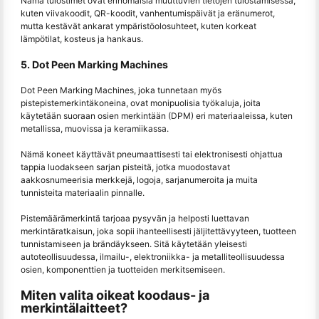
Nämä tulostimet ovat erinomaisia muuttuvien tietojen tulostamisessa,
kuten viivakoodit, QR-koodit, vanhentumispäivät ja eränumerot,
mutta kestävät ankarat ympäristöolosuhteet, kuten korkeat
lämpötilat, kosteus ja hankaus.
5. Dot Peen Marking Machines
Dot Peen Marking Machines, joka tunnetaan myös
pistepistemerkintäkoneina, ovat monipuolisia työkaluja, joita
käytetään suoraan osien merkintään (DPM) eri materiaaleissa, kuten
metallissa, muovissa ja keramiikassa.
Nämä koneet käyttävät pneumaattisesti tai elektronisesti ohjattua
tappia luodakseen sarjan pisteitä, jotka muodostavat
aakkosnumeerisia merkkejä, logoja, sarjanumeroita ja muita
tunnisteita materiaalin pinnalle.
Pistemäärämerkintä tarjoaa pysyvän ja helposti luettavan
merkintäratkaisun, joka sopii ihanteellisesti jäljitettävyyteen, tuotteen
tunnistamiseen ja brändäykseen. Sitä käytetään yleisesti
autoteollisuudessa, ilmailu-, elektroniikka- ja metalliteollisuudessa
osien, komponenttien ja tuotteiden merkitsemiseen.
Miten valita oikeat koodaus- ja
merkintälaitteet?