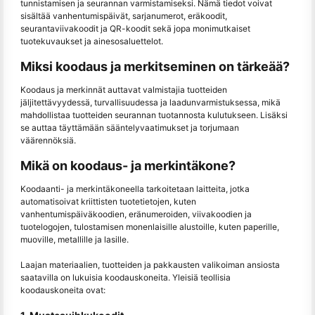
tunnistamisen ja seurannan varmistamiseksi. Nämä tiedot voivat
sisältää vanhentumispäivät, sarjanumerot, eräkoodit,
seurantaviivakoodit ja QR-koodit sekä jopa monimutkaiset
tuotekuvaukset ja ainesosaluettelot.
Miksi koodaus ja merkitseminen on tärkeää?
Koodaus ja merkinnät auttavat valmistajia tuotteiden
jäljitettävyydessä, turvallisuudessa ja laadunvarmistuksessa, mikä
mahdollistaa tuotteiden seurannan tuotannosta kulutukseen. Lisäksi
se auttaa täyttämään sääntelyvaatimukset ja torjumaan
väärennöksiä.
Mikä on koodaus- ja merkintäkone?
Koodaanti- ja merkintäkoneella tarkoitetaan laitteita, jotka
automatisoivat kriittisten tuotetietojen, kuten
vanhentumispäiväkoodien, eränumeroiden, viivakoodien ja
tuotelogojen, tulostamisen monenlaisille alustoille, kuten paperille,
muoville, metallille ja lasille.
Laajan materiaalien, tuotteiden ja pakkausten valikoiman ansiosta
saatavilla on lukuisia koodauskoneita. Yleisiä teollisia
koodauskoneita ovat: