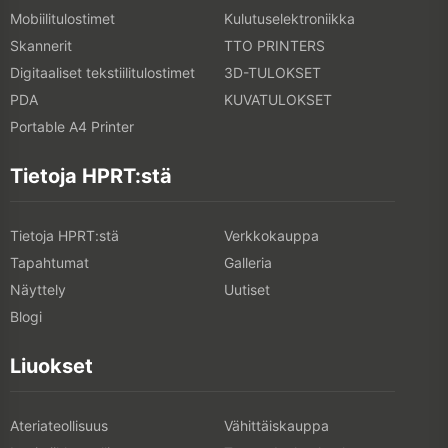
Mobiilitulostimet
Kulutuselektroniikka
Skannerit
TTO PRINTERS
Digitaaliset tekstiilitulostimet
3D-TULOKSET
PDA
KUVATULOKSET
Portable A4 Printer
Tietoja HPRT:stä
Tietoja HPRT:stä
Verkkokauppa
Tapahtumat
Galleria
Näyttely
Uutiset
Blogi
Liuokset
Ateriateollisuus
Vähittäiskauppa