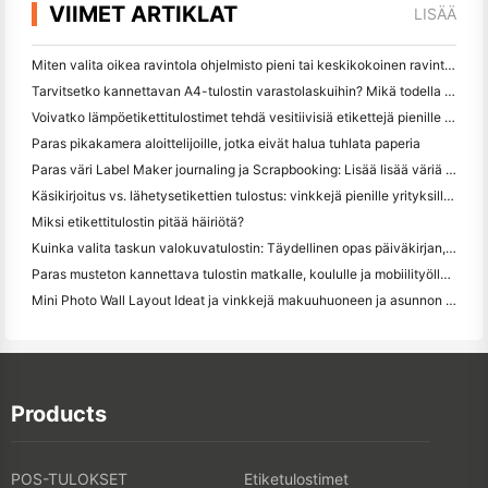
VIIMET ARTIKLAT
LISÄÄ
Miten valita oikea ravintola ohjelmisto pieni tai keskikokoinen ravintola
Tarvitsetko kannettavan A4-tulostin varastolaskuihin? Mikä todella toimii
Voivatko lämpöetikettitulostimet tehdä vesitiivisiä etikettejä pienille yritystuotteille?
Paras pikakamera aloittelijoille, jotka eivät halua tuhlata paperia
Paras väri Label Maker journaling ja Scrapbooking: Lisää lisää väriä jokaiselle sivulle
Käsikirjoitus vs. lähetysetikettien tulostus: vinkkejä pienille yrityksille vuonna 2026
Miksi etikettitulostin pitää häiriötä?
Kuinka valita taskun valokuvatulostin: Täydellinen opas päiväkirjan, matkan ja iPhone-käyttäjille
Paras musteton kannettava tulostin matkalle, koululle ja mobiilityölle: Hanin MT620 Pro Review
Mini Photo Wall Layout Ideat ja vinkkejä makuuhuoneen ja asunnon koristelu
Products
POS-TULOKSET
Etiketulostimet