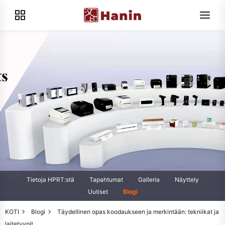
Tietoja HPRT:stä
Tapahtumat
Galleria
Näyttely
Uutiset
Blogi
KOTI
Blogi
Täydellinen opas koodaukseen ja merkintään: tekniikat ja
laitetyypit