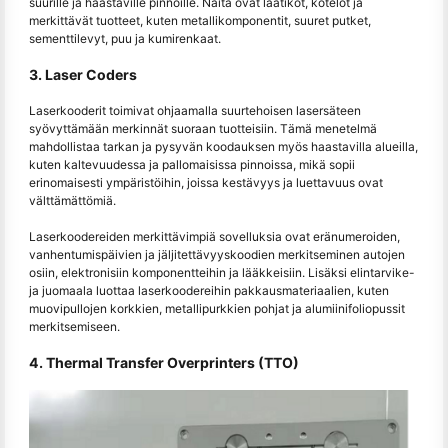
suurille ja haastaville pinnoille. Näitä ovat laatikot, kotelot ja
merkittävät tuotteet, kuten metallikomponentit, suuret putket,
sementtilevyt, puu ja kumirenkaat.
3. Laser Coders
Laserkooderit toimivat ohjaamalla suurtehoisen lasersäteen
syövyttämään merkinnät suoraan tuotteisiin. Tämä menetelmä
mahdollistaa tarkan ja pysyvän koodauksen myös haastavilla alueilla,
kuten kaltevuudessa ja pallomaisissa pinnoissa, mikä sopii
erinomaisesti ympäristöihin, joissa kestävyys ja luettavuus ovat
välttämättömiä.
Laserkoodereiden merkittävimpiä sovelluksia ovat eränumeroiden,
vanhentumispäivien ja jäljitettävyyskoodien merkitseminen autojen
osiin, elektronisiin komponentteihin ja lääkkeisiin. Lisäksi elintarvike-
ja juomaala luottaa laserkoodereihin pakkausmateriaalien, kuten
muovipullojen korkkien, metallipurkkien pohjat ja alumiinifoliopussit
merkitsemiseen.
4. Thermal Transfer Overprinters (TTO)