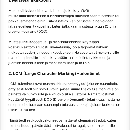
1. Mustesuihkukoodit
Mustesuihkukoodirit ovat laitteita, jotka käyttävät
mustesuihkutekniikkaa tunnistustietojen tulostamiseen tuotteisiin tai
pakkausmateriaaleihin. Tulostustekniikan perusteella ne voidaan
jakaa edelleen tyyppeihin, kuten jatkuvaan mustesuihkuun (CIJ) ja
drop-on-demand (DOD).
Mustesuihkukooderaus- ja merkintäkoneissa käytetään
kosketuksettomia tulostusmenetelmiä, jotka tarjoavat vahvan
mukautuvuuden ja nopean koodauksen. Ne soveltuvat monenlaisille
materiaalipinnoille ja niitä käytetään laajasti elintarvikkeiden ja
juomien koodaukseen ja merkitsemiseen ja muihin.
2. LCM (Large Character Marking) -tulostimet
LCM-tulostimet ovat mustesuihkutulostintyyppi, joka on suunniteltu
erityisesti teollisiin sovelluksiin, joissa suuria lihavoituja merkkejä on
painettava huokoisille ja ei-huokoisille alustoille. Nämä tulostimet
käyttävät tyypillisesti DOD (Drop-on-Demand) -tekniikkaa, mutta ne
on optimoitu luomaan suurempia tulostusmarkkeja, joiden korkeus on
usein 10–64 mm.
Nämä teolliset koodauskoneet painattavat olennaiset tiedot, kuten
toimitustiedot, päivämäärät, viivakoodit ja logot, suoraan erilaisille