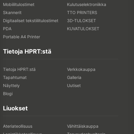
Mobiilitulostimet
Kulutuselektroniikka
Skannerit
TTO PRINTERS
Digitaaliset tekstiilitulostimet
3D-TULOKSET
PDA
KUVATULOKSET
Portable A4 Printer
Tietoja HPRT:stä
Tietoja HPRT:stä
Verkkokauppa
Tapahtumat
Galleria
Näyttely
Uutiset
Blogi
Liuokset
Ateriateollisuus
Vähittäiskauppa