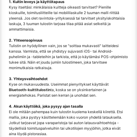
1. Kuitin leveys ja käyttötapaus
Kysy itseltäsi: minkälaisia kuitteja oikeasti tarvitset? Pienille
kioskuille, toimitusliitteille tai mobiililaskulle 2 tuuman malli riittää
yleensä. Jos olet ravintola-yrityksessä tai tarvitset yksityiskohtaisia
laskuja, 3 tuuman tulostin tarjoaa tilaa pitää asiat selkeitä ja
ammattimaisia.
2. Yhteensopivuus
Tulistin on hyödyllinen vain, jos se "soittaa mukavasti" laitteidesi
kanssa. Varmista, että se yhdistyy sujuvasti iOS- tai Android-
puhelimiin ja -tableteihin ja tarkista, että jo käytämäsi POS-ohjelmisto
tukee sitä. Näin et joudu jumiin tulostimeen, joka tarvitsee
monimutkaisia ​​ratkaisuja.
3. Yhteysvaihtoehdot
Kyse on mukavuudesta. Useimmat pienyritykset käyttävät
Bluetooth-kuittitulostin
ta, koska se on yksinkertainen ja
energiatehokas. Paristat sen kerran ja unohdat sen.
4. Akun käyttöikä, joka pysyy ajan tasalla
Ei ole mitään pahempaa kuin tulostin kuolema keskellä kiirettä. Etsi
mallia, joka pystyy käsittelemään koko vuoron yhdellä latauksella.
Jotkut tarjoavat jopa varaparistoja tai auton latausvaihtoehtoja -
täydellisiä toimituspalveluihin tai ulkotilojen myyjöihin, jotka eivät
aina löydä pistorasiaa.