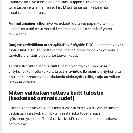
Joustavuus:
Työskentelee vähittäiskauppaan, ravintoloihin,
toimituspalveluihin ja messuihin. Missä tahansa liiketoiminta
tapahtuu, tulostin seuraa.
Ammattimainen ulkonäkö:
Asiakkaat luottavat paperikuitoihin.
Lisäksi se pitää sinut verosääntöjen ja paikallisten määräysten
mukaisena.
Budjettiystävällinen startupille:
Pöytäpöydän POS-tulostimet voivat
tuntua liiallisilta. Kannettavat mallit ovat lompakossa kevyempiä ja
täydellisiä yrittäjille, jotka testaavat vesiä.
Tarvitsetko sitten mobiili kuittitulostin vähittäiskaupan pienille
yrityksille, kannettava kuittitulostin ravintoloille pienille yrityksille tai
edullinen kannettava kuittitulostin aloitusyrityksille, etuja on vaikea
jättää huomiotta.
Miten valita kannettava kuittitulostin
(keskeiset ominaisuudet)
Oikean kannettavan kuittitulostin valinta ei ole vain kyse teknisistä
tiedoista, vaan työkalun löytämisestä, joka todella sopii
työskentelytapaasi. Tässä on keskeisiä asioita, joita on ajateltava
ostoksissa: