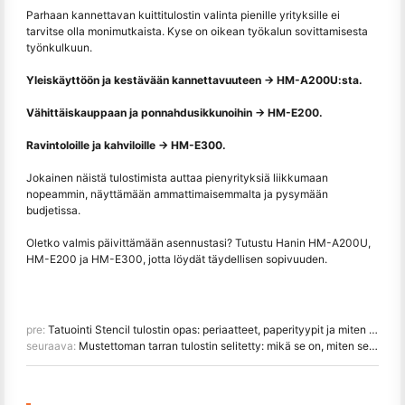
Parhaan kannettavan kuittitulostin valinta pienille yrityksille ei
tarvitse olla monimutkaista. Kyse on oikean työkalun sovittamisesta
työnkulkuun.
Yleiskäyttöön ja kestävään kannettavuuteen → HM-A200U:sta.
Vähittäiskauppaan ja ponnahdusikkunoihin → HM-E200.
Ravintoloille ja kahviloille → HM-E300.
Jokainen näistä tulostimista auttaa pienyrityksiä liikkumaan
nopeammin, näyttämään ammattimaisemmalta ja pysymään
budjetissa.
Oletko valmis päivittämään asennustasi? Tutustu Hanin HM-A200U,
HM-E200 ja HM-E300, jotta löydät täydellisen sopivuuden.
pre:
Tatuointi Stencil tulostin opas: periaatteet, paperityypit ja miten käyttää
seuraava:
Mustettoman tarran tulostin selitetty: mikä se on, miten se toimii ja milloin käyttää sitä