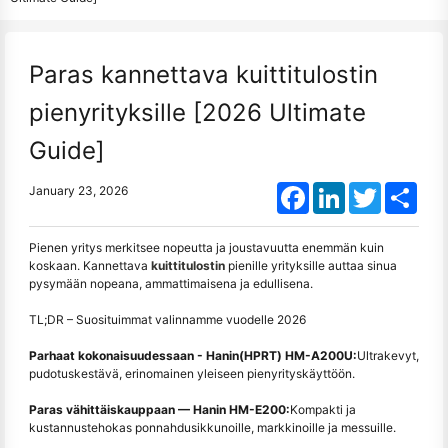
Paras kannettava kuittitulostin
pienyrityksille [2026 Ultimate
Guide]
Facebook
LinkedIn
Twitter
Shar
January 23, 2026
Pienen yritys merkitsee nopeutta ja joustavuutta enemmän kuin
koskaan. Kannettava
kuittitulostin
pienille yrityksille auttaa sinua
pysymään nopeana, ammattimaisena ja edullisena.
TL;DR – Suosituimmat valinnamme vuodelle 2026
Parhaat kokonaisuudessaan - Hanin(HPRT) HM-A200U
:
Ultrakevyt,
pudotuskestävä, erinomainen yleiseen pienyrityskäyttöön.
Paras vähittäiskauppaan — Hanin HM-E200:
Kompakti ja
kustannustehokas ponnahdusikkunoille, markkinoille ja messuille.