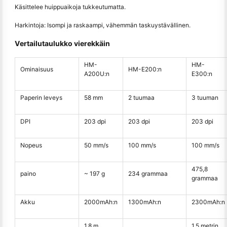
Käsittelee huippuaikoja tukkeutumatta.
Harkintoja: Isompi ja raskaampi, vähemmän taskuystävällinen.
Vertailutaulukko vierekkäin
HM-
HM-
Ominaisuus
HM-E200:n
A200U:n
E300:n
Paperin leveys
58 mm
2 tuumaa
3 tuuman
DPI
203 dpi
203 dpi
203 dpi
Nopeus
50 mm/s
100 mm/s
100 mm/s
475,8
paino
~ 197 g
234 grammaa
grammaa
Akku
2000mAh:n
1300mAh:n
2300mAh:n
1,8 m
1,5 metrin