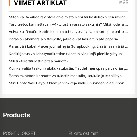
VIIMET ARTIKLAT
LISÄÄ
Miten valita oikea ravintola ohjelmisto pieni tai keskikokoinen ravintola
Tarvitsetko kannettavan A4-tulostin varastolaskuihin? Mikä todella toimii
Voivatko lämpöetikettitulostimet tehdä vesitiivisiä etikettejä pienille yritystuotteille?
Paras pikakamera aloittelijoille, jotka eivät halua tuhlata paperia
Paras väri Label Maker journaling ja Scrapbooking: Lisää lisää väriä jokaiselle sivulle
Käsikirjoitus vs. lähetysetikettien tulostus: vinkkejä pienille yrityksille vuonna 2026
Miksi etikettitulostin pitää häiriötä?
Kuinka valita taskun valokuvatulostin: Täydellinen opas päiväkirjan, matkan ja iPhone-käyttäjille
Paras musteton kannettava tulostin matkalle, koululle ja mobiilityölle: Hanin MT620 Pro Review
Mini Photo Wall Layout Ideat ja vinkkejä makuuhuoneen ja asunnon koristelu
Products
POS-TULOKSET
Etiketulostimet