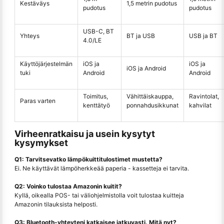
Kestäväys
1,5 metrin pudotus
pudotus
pudotus
USB-C, BT
Yhteys
BT ja USB
USB ja BT
4.0/LE
Käyttöjärjestelmän
iOS ja
iOS ja
iOS ja Android
tuki
Android
Android
Toimitus,
Vähittäiskauppa,
Ravintolat,
Paras varten
kenttätyö
ponnahdusikkunat
kahvilat
Virheenratkaisu ja usein kysytyt
kysymykset
Q1: Tarvitsevatko lämpökuittitulostimet mustetta?
Ei. Ne käyttävät lämpöherkkeää paperia - kassetteja ei tarvita.
Q2: Voinko tulostaa Amazonin kuitit?
Kyllä, oikealla POS- tai väliohjelmistolla voit tulostaa kuitteja
Amazonin tilauksista helposti.
Q3: Bluetooth-yhteyteni katkaisee jatkuvasti. Mitä nyt?