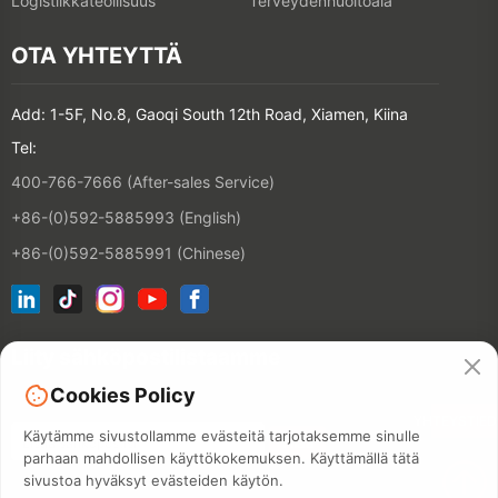
Logistiikkateollisuus
Terveydenhuoltoala
OTA YHTEYTTÄ
Add: 1-5F, No.8, Gaoqi South 12th Road, Xiamen, Kiina
Tel:
400-766-7666 (After-sales Service)
+86-(0)592-5885993 (English)
+86-(0)592-5885991 (Chinese)
Liity sähköpostilistaamme
Cookies Policy
YHTEYSTIE
Käytämme sivustollamme evästeitä tarjotaksemme sinulle
parhaan mahdollisen käyttökokemuksen. Käyttämällä tätä
sivustoa hyväksyt evästeiden käytön.