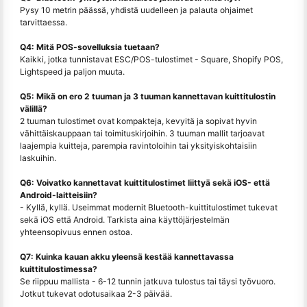
Pysy 10 metrin päässä, yhdistä uudelleen ja palauta ohjaimet
tarvittaessa.
Q4: Mitä POS-sovelluksia tuetaan?
Kaikki, jotka tunnistavat ESC/POS-tulostimet - Square, Shopify POS,
Lightspeed ja paljon muuta.
Q5: Mikä on ero 2 tuuman ja 3 tuuman kannettavan kuittitulostin
välillä?
2 tuuman tulostimet ovat kompakteja, kevyitä ja sopivat hyvin
vähittäiskauppaan tai toimituskirjoihin. 3 tuuman mallit tarjoavat
laajempia kuitteja, parempia ravintoloihin tai yksityiskohtaisiin
laskuihin.
Q6: Voivatko kannettavat kuittitulostimet liittyä sekä iOS- että
Android-laitteisiin?
- Kyllä, kyllä. Useimmat modernit Bluetooth-kuittitulostimet tukevat
sekä iOS että Android. Tarkista aina käyttöjärjestelmän
yhteensopivuus ennen ostoa.
Q7: Kuinka kauan akku yleensä kestää kannettavassa
kuittitulostimessa?
Se riippuu mallista - 6-12 tunnin jatkuva tulostus tai täysi työvuoro.
Jotkut tukevat odotusaikaa 2-3 päivää.