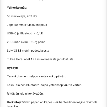
Ydineritelmät:
58 mm leveys, 203 dpi
Jopa 50 mm/s tulostusnopeus
USB-C ja Bluetooth 4.0/LE
2000mAh akku, ~197g paino
Selviää 1,8 metrin pudotuksesta
Tukee HereLabel APP muokkaamista ja tulostusta
Hyödyt:
Taskukokoinen, helppo kantaa koko päivän.
Kaksi-tilainen Bluetooth laajaa yhteensopivuutta varten.
Riittävän luja ulkokäyttöön.
Harkintoja:
58mm paperi on kapea - ei ihanteellinen laajille ravintola
laskuille.