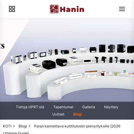
Tietoja HPRT:stä
Tapahtumat
Galleria
Näyttely
Uutiset
Blogi
KOTI
Blogi
Paras kannettava kuittitulostin pienyrityksille [2026
Ultimate Guide]