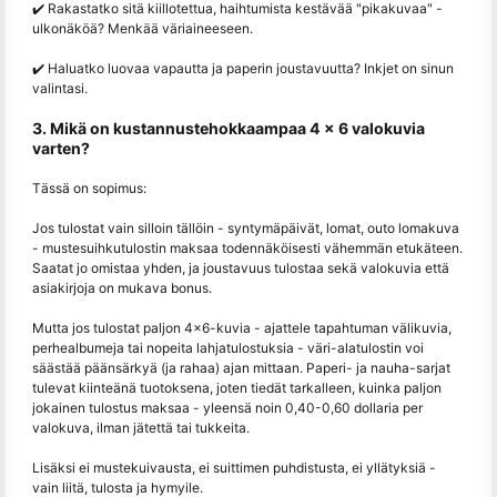
✔️ Rakastatko sitä kiillotettua, haihtumista kestävää "pikakuvaa" -
ulkonäköä? Menkää väriaineeseen.
✔️ Haluatko luovaa vapautta ja paperin joustavuutta? Inkjet on sinun
valintasi.
3. Mikä on kustannustehokkaampaa 4 × 6 valokuvia
varten?
Tässä on sopimus:
Jos tulostat vain silloin tällöin - syntymäpäivät, lomat, outo lomakuva
- mustesuihkutulostin maksaa todennäköisesti vähemmän etukäteen.
Saatat jo omistaa yhden, ja joustavuus tulostaa sekä valokuvia että
asiakirjoja on mukava bonus.
Mutta jos tulostat paljon 4×6-kuvia - ajattele tapahtuman välikuvia,
perhealbumeja tai nopeita lahjatulostuksia - väri-alatulostin voi
säästää päänsärkyä (ja rahaa) ajan mittaan. Paperi- ja nauha-sarjat
tulevat kiinteänä tuotoksena, joten tiedät tarkalleen, kuinka paljon
jokainen tulostus maksaa - yleensä noin 0,40-0,60 dollaria per
valokuva, ilman jätettä tai tukkeita.
Lisäksi ei mustekuivausta, ei suittimen puhdistusta, ei yllätyksiä -
vain liitä, tulosta ja hymyile.