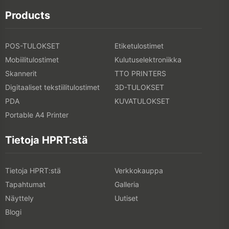
Products
POS-TULOKSET
Etiketulostimet
Mobiilitulostimet
Kulutuselektroniikka
Skannerit
TTO PRINTERS
Digitaaliset tekstiilitulostimet
3D-TULOKSET
PDA
KUVATULOKSET
Portable A4 Printer
Tietoja HPRT:stä
Tietoja HPRT:stä
Verkkokauppa
Tapahtumat
Galleria
Näyttely
Uutiset
Blogi