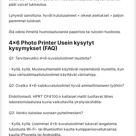
päät voivat tukkeutua.
Lyhyesti sanottuna: hyvät kulutusaineet + oikeat asetukset = paljon
paremmat tulokset.
Älä odota ihmeitä huonolaatuisesta paperista tai tulostin huollosta.
4x6 Photo Printer Usein kysytyt
kysymykset (FAQ)
Q1: Tarvitsevatko 4x6-kuvatulostimet mustetta?
- Kyllä, kyllä. Mustesuhtemallit käyttävät nestemäistä mustetta, kun
taas värisublimaatiotulostimet käyttävät värinahoja.
Q2: Ovatko 4x6-valokuvatulostimet hyviä ammattimaiseen työhön?
Ehdottomasti. HPRT CP4100:n kaltaiset mallit tuottavat lähes
laboratoriolaatuisia kuvia vaikuttavilla yksityiskohdilla.
Q3: Voinko tulostaa suoraan puhelimestani?
- Kyllä, kyllä. Useimmat 4x6-kuvatulostimet tukevat langatonta
tulostusta Wi-Fi- tai Bluetoothin kautta kumppanisovelluksensa
kautta iPhonella tai Androidilla.