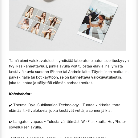
Tämä pieni valokuvatulostin yhdistää laboratoriolaatun suorituskyvyn
tyylikäs kannettavuus, jonka avulla voit tulostaa eläviä, häijymistä
kestäviä kuvia suoraan iPhone tai Android laite. Täydellinen matkalle,
päiväkirjalle tai kotikäyttöön, se on
kannettava valokuvatulostin
,
joka tallentaa ja säilyttää elämän parhaat hetket.
Kohokohdat:
✔️ Thermal Dye-Sublimation Technology – Tuotaa kirkkaita, totta
elämää 4x6 valokuvia, jotka kestävät vettä ja sormenjälkiä.
✔️ Langaton vapaus - Tulosta välittömästi Wi-Fi: n kautta HeyPhoto-
sovelluksen avulla.