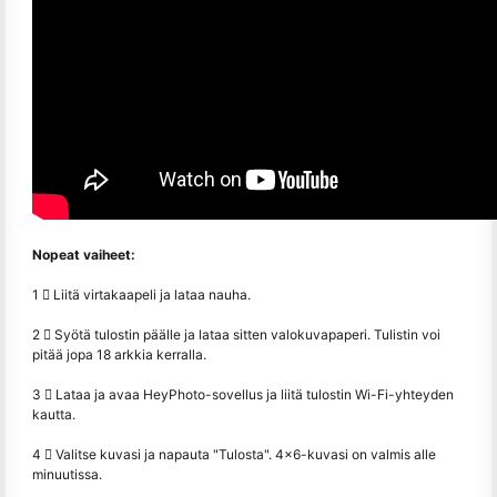
Nopeat vaiheet:
1 ️⃣ Liitä virtakaapeli ja lataa nauha.
2 ️⃣ Syötä tulostin päälle ja lataa sitten valokuvapaperi. Tulistin voi
pitää jopa 18 arkkia kerralla.
3 ️⃣ Lataa ja avaa HeyPhoto-sovellus ja liitä tulostin Wi-Fi-yhteyden
kautta.
4 ️⃣ Valitse kuvasi ja napauta "Tulosta". 4x6-kuvasi on valmis alle
minuutissa.