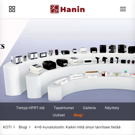
Tietoja HPRT:stä
Tapahtumat
Galleria
Näyttely
Uutiset
Blogi
KOTI
Blogi
4x6-kuvatulostin: Kaikki mitä sinun tarvitsee tietää