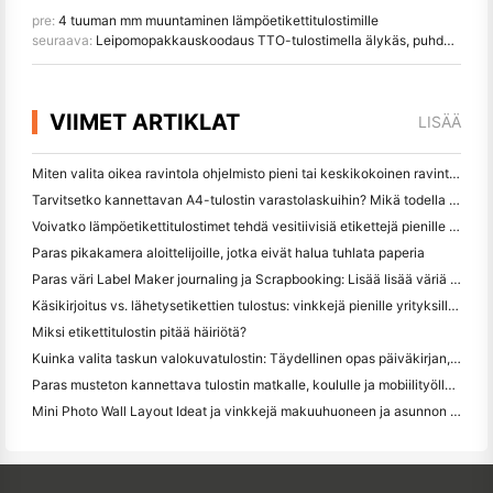
pre:
4 tuuman mm muuntaminen lämpöetikettitulostimille
seuraava:
Leipomopakkauskoodaus TTO-tulostimella älykäs, puhdas ja luotettava
VIIMET ARTIKLAT
LISÄÄ
Miten valita oikea ravintola ohjelmisto pieni tai keskikokoinen ravintola
Tarvitsetko kannettavan A4-tulostin varastolaskuihin? Mikä todella toimii
Voivatko lämpöetikettitulostimet tehdä vesitiivisiä etikettejä pienille yritystuotteille?
Paras pikakamera aloittelijoille, jotka eivät halua tuhlata paperia
Paras väri Label Maker journaling ja Scrapbooking: Lisää lisää väriä jokaiselle sivulle
Käsikirjoitus vs. lähetysetikettien tulostus: vinkkejä pienille yrityksille vuonna 2026
Miksi etikettitulostin pitää häiriötä?
Kuinka valita taskun valokuvatulostin: Täydellinen opas päiväkirjan, matkan ja iPhone-käyttäjille
Paras musteton kannettava tulostin matkalle, koululle ja mobiilityölle: Hanin MT620 Pro Review
Mini Photo Wall Layout Ideat ja vinkkejä makuuhuoneen ja asunnon koristelu