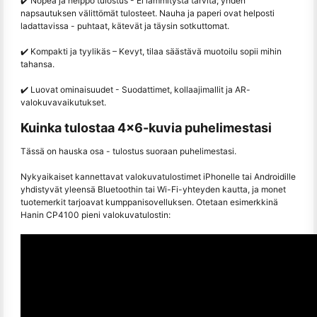
✔️ Nopea ja helppo tulostus - Ei lämmitystä tarvita; yhden
napsautuksen välittömät tulosteet. Nauha ja paperi ovat helposti
ladattavissa - puhtaat, kätevät ja täysin sotkuttomat.
✔️ Kompakti ja tyylikäs – Kevyt, tilaa säästävä muotoilu sopii mihin
tahansa.
✔️ Luovat ominaisuudet - Suodattimet, kollaajimallit ja AR-
valokuvavaikutukset.
Kuinka tulostaa 4x6-kuvia puhelimestasi
Tässä on hauska osa - tulostus suoraan puhelimestasi.
Nykyaikaiset kannettavat valokuvatulostimet iPhonelle tai Androidille
yhdistyvät yleensä Bluetoothin tai Wi-Fi-yhteyden kautta, ja monet
tuotemerkit tarjoavat kumppanisovelluksen. Otetaan esimerkkinä
Hanin CP4100 pieni valokuvatulostin: