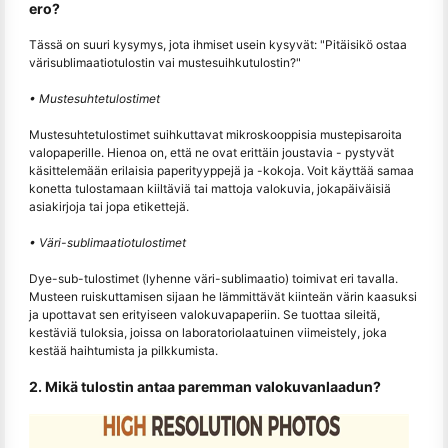
ero?
Tässä on suuri kysymys, jota ihmiset usein kysyvät: "Pitäisikö ostaa
värisublimaatiotulostin vai mustesuihkutulostin?"
• Mustesuhtetulostimet
Mustesuhtetulostimet suihkuttavat mikroskooppisia mustepisaroita
valopaperille. Hienoa on, että ne ovat erittäin joustavia - pystyvät
käsittelemään erilaisia ​​paperityyppejä ja -kokoja. Voit käyttää samaa
konetta tulostamaan kiiltäviä tai mattoja valokuvia, jokapäiväisiä
asiakirjoja tai jopa etikettejä.
• Väri-sublimaatiotulostimet
Dye-sub-tulostimet (lyhenne väri-sublimaatio) toimivat eri tavalla.
Musteen ruiskuttamisen sijaan he lämmittävät kiinteän värin kaasuksi
ja upottavat sen erityiseen valokuvapaperiin. Se tuottaa sileitä,
kestäviä tuloksia, joissa on laboratoriolaatuinen viimeistely, joka
kestää haihtumista ja pilkkumista.
2. Mikä tulostin antaa paremman valokuvanlaadun?