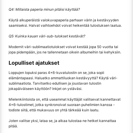
Q4: Millaista paperia minun pitäisi käyttää?
Käytä alkuperäistä valokuvapaperia parhaan värin ja kestävyyden
saamiseksi. Halvat vaihtoehdot voivat heikentää tulostuksen laatua.
Q5: Kuinka kauan väri-sub-tulokset kestävät?
Modernit väri-sublimaatiotulokset voivat kestää jopa 50 vuotta tai
jopa pidempään, jos ne tallennetaan oikein albumeihin tai kehyksiin.
Lopulliset ajatukset
Loppujen lopuksi paras 4x6-kuvatulostin on se, joka sopii
elämäntapaasi. Haluatko ammattiluokan kestävyyttä? Käytä väri-
sublimaatiota. Tarvitsetko edullisen ja joustavan tulostin
jokapäiväiseen käyttöön? Inkjet on ystäväsi.
Mielenkiintoista on, että useammat käyttäjät valitsevat kannettavat
4x6-tulostimet, jotka synkronoivat suoraan puhelimien kanssa -
todiste siitä, että mukavuus on yhtä tärkeää kuin laatu.
Joten valitse yksi, lataa se, ja alkaa tulostaa ne hetket kannattaa
pitää.