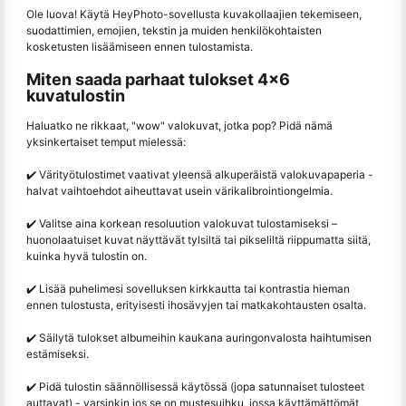
Ole luova! Käytä HeyPhoto-sovellusta kuvakollaajien tekemiseen,
suodattimien, emojien, tekstin ja muiden henkilökohtaisten
kosketusten lisäämiseen ennen tulostamista.
Miten saada parhaat tulokset 4x6
kuvatulostin
Haluatko ne rikkaat, "wow" valokuvat, jotka pop? Pidä nämä
yksinkertaiset temput mielessä:
✔️ Värityötulostimet vaativat yleensä alkuperäistä valokuvapaperia -
halvat vaihtoehdot aiheuttavat usein värikalibrointiongelmia.
✔️ Valitse aina korkean resoluution valokuvat tulostamiseksi –
huonolaatuiset kuvat näyttävät tylsiltä tai pikseliltä riippumatta siitä,
kuinka hyvä tulostin on.
✔️ Lisää puhelimesi sovelluksen kirkkautta tai kontrastia hieman
ennen tulostusta, erityisesti ihosävyjen tai matkakohtausten osalta.
✔️ Säilytä tulokset albumeihin kaukana auringonvalosta haihtumisen
estämiseksi.
✔️ Pidä tulostin säännöllisessä käytössä (jopa satunnaiset tulosteet
auttavat) - varsinkin jos se on mustesuihku, jossa käyttämättömät