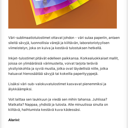
Väri-sublimaatiotulostimet ottavat johdon - väri sulaa paperiin, antaen
sileitä sävyjä, luonnollisia värejä ja kiiltävän, laboratoriotyylisen
viimeistelyn, joka on kuiva ja kestävä tulostuksen hetkellä.
Inkjet-tulostimet pitävät edelleen paikkansa. Korkealuokkaiset mallit,
joissa on ylimääräisiä värimusteita, voivat tarjota teräviä
yksityiskohtia ja syviä mustia, jotka ovat täydellisiä niille, jotka
haluavat hienosäätää sävyjä tai kokeilla paperityyppejä.
Lisäksi väri-sub-valokuvatulostimet kasvavat pienemmiksi ja
älykkäämpiksi.
Voit laittaa sen laukkuun ja viedä sen mihin tahansa. Juhlissa?
Matkalla? Nappaa, yhdistä ja tulosta. Alle minuutissa sinulla on
kiiltävä, haihtumista kestävä kuva kädessäsi.
Alarivi: