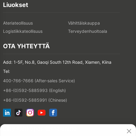
Liuokset
Ateriateollisuus
Vähittäiskauppa
Logistiikkateollisuus
Terveydenhuoltoala
OTA YHTEYTTÄ
Add: 1-5F, No.8, Gaoqi South 12th Road, Xiamen, Kiina
Tel:
400-766-7666 (After-sales Service)
+86-(0)592-5885993 (English)
+86-(0)592-5885991 (Chinese)
Liity sähköpostilistaamme