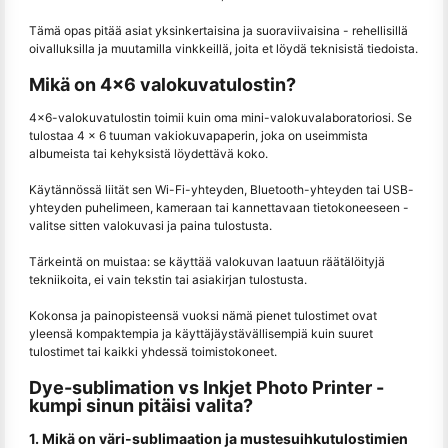
Tämä opas pitää asiat yksinkertaisina ja suoraviivaisina - rehellisillä
oivalluksilla ja muutamilla vinkkeillä, joita et löydä teknisistä tiedoista.
Mikä on 4x6 valokuvatulostin?
4x6-valokuvatulostin toimii kuin oma mini-valokuvalaboratoriosi. Se
tulostaa 4 × 6 tuuman vakiokuvapaperin, joka on useimmista
albumeista tai kehyksistä löydettävä koko.
Käytännössä liität sen Wi-Fi-yhteyden, Bluetooth-yhteyden tai USB-
yhteyden puhelimeen, kameraan tai kannettavaan tietokoneeseen -
valitse sitten valokuvasi ja paina tulostusta.
Tärkeintä on muistaa: se käyttää valokuvan laatuun räätälöityjä
tekniikoita, ei vain tekstin tai asiakirjan tulostusta.
Kokonsa ja painopisteensä vuoksi nämä pienet tulostimet ovat
yleensä kompaktempia ja käyttäjäystävällisempiä kuin suuret
tulostimet tai kaikki yhdessä toimistokoneet.
Dye-sublimation vs Inkjet Photo Printer -
kumpi sinun pitäisi valita?
1. Mikä on väri-sublimaation ja mustesuihkutulostimien