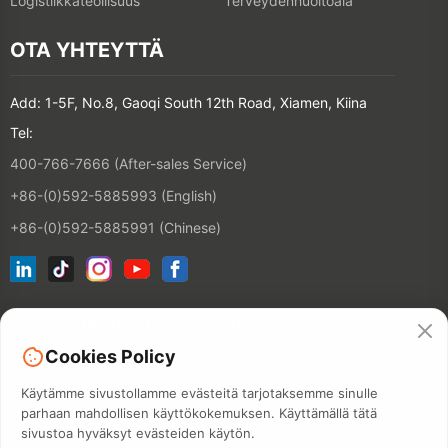
Logistiikkateollisuus
Terveydenhuoltoala
OTA YHTEYTTÄ
Add: 1-5F, No.8, Gaoqi South 12th Road, Xiamen, Kiina
Tel:
400-766-7666 (After-sales Service)
+86-(0)592-5885993 (English)
+86-(0)592-5885991 (Chinese)
Liity sähköpostilistaamme
Cookies Policy
YHTEYSTIE
Käytämme sivustollamme evästeitä tarjotaksemme sinulle
parhaan mahdollisen käyttökokemuksen. Käyttämällä tätä
sivustoa hyväksyt evästeiden käytön.