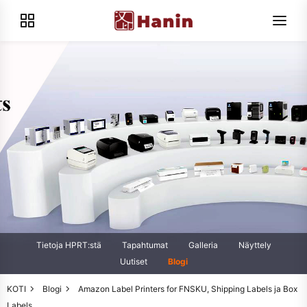
Tietoja HPRT:stä
Tapahtumat
Galleria
Näyttely
Uutiset
Blogi
KOTI
Blogi
Amazon Label Printers for FNSKU, Shipping Labels ja Box
Labels