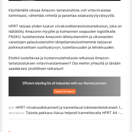
Käyttämällä oikeaa Amazon-tarratulostinta voit virtaviivaistaa
toimintaasi, vähentää virheitä ja parantaa asiakastyytyväisyyttä.
HPRT tarjoaa yhden luukun viivakooditarratulostusratkaisun, joka on
räätälöity Amazonin myyjille ja kolmannen osapuolen logistiikalle.
FNSKU-tuotetarroista Amazonin lähetystarroihin ja ulkomaisten
varastojen palautustarroihin lämpötarratulostimemme tarjoavat
poikkeuksellisen suorituskyvyn, luotettavuuden ja tehokkuuden.
Etsitkö luotettavaa ja kustannustehokasta ratkaisua Amazon-
tarratulostuksen virtaviivaistamiseen? Ota meihin yhteyttä jo tänään
saadaksesi yksilöllisen ratkaisun!
pre:
HPRT viivakoodiskannerit ja kannettavat kämmentietokoneet: tehokkaan 3PL-varaston tehostaminen
seuraava:
Tulosta pakkaus liukuu helposti kannettavalla HPRT A4 -lämpötulostimella pienille yrityksille