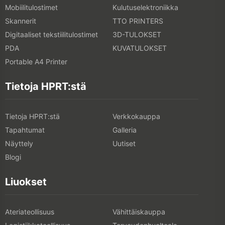
Mobiilitulostimet
Kulutuselektroniikka
Skannerit
TTO PRINTERS
Digitaaliset tekstiilitulostimet
3D-TULOKSET
PDA
KUVATULOKSET
Portable A4 Printer
Tietoja HPRT:stä
Tietoja HPRT:stä
Verkkokauppa
Tapahtumat
Galleria
Näyttely
Uutiset
Blogi
Liuokset
Ateriateollisuus
Vähittäiskauppa