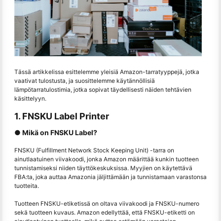
Tässä artikkelissa esittelemme yleisiä Amazon-tarratyyppejä, jotka
vaativat tulostusta, ja suosittelemme käytännöllisiä
lämpötarratulostimia, jotka sopivat täydellisesti näiden tehtävien
käsittelyyn.
1. FNSKU Label Printer
● Mikä on FNSKU Label?
FNSKU (Fulfillment Network Stock Keeping Unit) -tarra on
ainutlaatuinen viivakoodi, jonka Amazon määrittää kunkin tuotteen
tunnistamiseksi niiden täyttökeskuksissa. Myyjien on käytettävä
FBA:ta, joka auttaa Amazonia jäljittämään ja tunnistamaan varastonsa
tuotteita.
Tuotteen FNSKU-etiketissä on oltava viivakoodi ja FNSKU-numero
sekä tuotteen kuvaus. Amazon edellyttää, että FNSKU-etiketti on