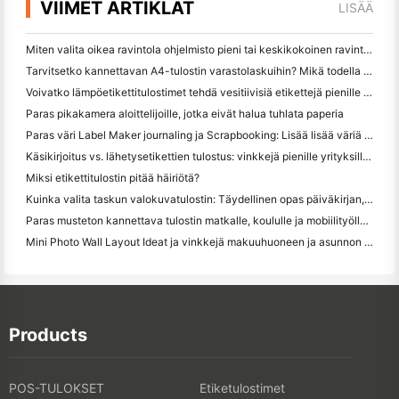
VIIMET ARTIKLAT
LISÄÄ
Miten valita oikea ravintola ohjelmisto pieni tai keskikokoinen ravintola
Tarvitsetko kannettavan A4-tulostin varastolaskuihin? Mikä todella toimii
Voivatko lämpöetikettitulostimet tehdä vesitiivisiä etikettejä pienille yritystuotteille?
Paras pikakamera aloittelijoille, jotka eivät halua tuhlata paperia
Paras väri Label Maker journaling ja Scrapbooking: Lisää lisää väriä jokaiselle sivulle
Käsikirjoitus vs. lähetysetikettien tulostus: vinkkejä pienille yrityksille vuonna 2026
Miksi etikettitulostin pitää häiriötä?
Kuinka valita taskun valokuvatulostin: Täydellinen opas päiväkirjan, matkan ja iPhone-käyttäjille
Paras musteton kannettava tulostin matkalle, koululle ja mobiilityölle: Hanin MT620 Pro Review
Mini Photo Wall Layout Ideat ja vinkkejä makuuhuoneen ja asunnon koristelu
Products
POS-TULOKSET
Etiketulostimet