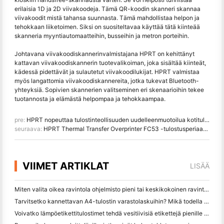
erilaisia 1D ja 2D viivakoodeja. Tämä QR-koodin skanneri skannaa
viivakoodit mistä tahansa suunnasta. Tämä mahdollistaa helpon ja
tehokkaan liiketoimen. Siksi on suositeltavaa käyttää tätä kiinteää
skanneria myyntiautomaatteihin, busseihin ja metron porteihin.
Johtavana viivakoodiskannerinvalmistajana HPRT on kehittänyt
kattavan viivakoodiskannerin tuotevalikoiman, joka sisältää kiinteät,
kädessä pidettävät ja sulautetut viivakoodilukijat. HPRT valmistaa
myös langattomia viivakoodiskannereita, jotka tukevat Bluetooth-
yhteyksiä. Sopivien skannerien valitseminen eri skenaarioihin tekee
tuotannosta ja elämästä helpompaa ja tehokkaampaa.
pre:
HPRT nopeuttaa tulostinteollisuuden uudelleenmuotoilua kotitulostinmarkkinoille suuntautumalla
seuraava:
HPRT Thermal Transfer Overprinter FC53 -tulostusperiaate Johdanto
VIIMET ARTIKLAT
LISÄÄ
Miten valita oikea ravintola ohjelmisto pieni tai keskikokoinen ravintola
Tarvitsetko kannettavan A4-tulostin varastolaskuihin? Mikä todella toimii
Voivatko lämpöetikettitulostimet tehdä vesitiivisiä etikettejä pienille yritystuotteille?