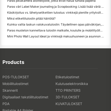
Paras pikakamera aloittelijoille, jotka eivät halua tuhlata paperia
Paras väri Label Maker journaling ja Scrapbooking: Lisää lisää väriä jokaiselle sivulle
Käsikirjoitus vs. lähetysetikettien tulostus: vinkkejä pienille yrityksille vuonna 2026
Miksi etikettitulostin pitää häiriötä?
Kuinka valita taskun valokuvatulostin: Täydellinen opas päiväkirjan, matkan ja iPhone-käyttäjille
Paras musteton kannettava tulostin matkalle, koululle ja mobiilityölle: Hanin MT620 Pro Review
Mini Photo Wall Layout Ideat ja vinkkejä makuuhuoneen ja asunnon koristelu
Products
POS-TULOKSET
Etiketulostimet
Mobiilitulostimet
Kulutuselektroniikka
Skannerit
TTO PRINTERS
Digitaaliset tekstiilitulostimet
3D-TULOKSET
PDA
KUVATULOKSET
Portable A4 Printer