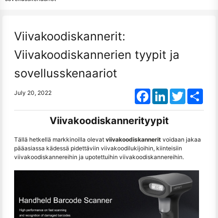
Viivakoodiskannerit:
Viivakoodiskannerien tyypit ja
sovellusskenaariot
Facebook
LinkedIn
Twitter
Shar
July 20, 2022
Viivakoodiskannerityypit
Tällä hetkellä markkinoilla olevat
viivakoodiskannerit
voidaan jakaa
pääasiassa kädessä pidettäviin viivakoodilukijoihin, kiinteisiin
viivakoodiskannereihin ja upotettuihin viivakoodiskannereihin.