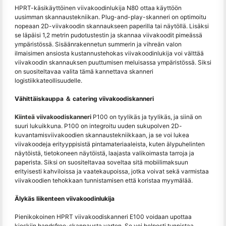
HPRT-käsikäyttöinen viivakoodinlukija N80 ottaa käyttöön
uusimman skannaustekniikan. Plug-and-play-skanneri on optimoitu
nopeaan 2D-viivakoodin skannaukseen paperilla tai näytöllä. Lisäksi
se läpäisi 1,2 metrin pudotustestin ja skannaa viivakoodit pimeässä
ympäristössä. Sisäänrakennetun summerin ja vihreän valon
ilmaisimen ansiosta kustannustehokas viivakoodinlukija voi välttää
viivakoodin skannauksen puuttumisen meluisassa ympäristössä. Siksi
on suositeltavaa valita tämä kannettava skanneri
logistiikkateollisuudelle.
Vähittäiskauppa ＆ catering viivakoodiskanneri
Kiinteä viivakoodiskanneri
P100 on tyylikäs ja tyylikäs, ja siinä on
suuri lukuikkuna. P100 on integroitu uuden sukupolven 2D-
kuvantamisviivakoodien skannaustekniikkaan, ja se voi lukea
viivakoodeja erityyppisistä pintamateriaaleista, kuten älypuhelinten
näytöistä, tietokoneen näytöistä, laajasta valikoimasta tarroja ja
paperista. Siksi on suositeltavaa soveltaa sitä mobiilimaksuun
erityisesti kahviloissa ja vaatekaupoissa, jotka voivat sekä varmistaa
viivakoodien tehokkaan tunnistamisen että koristaa myymälää.
Älykäs liikenteen viivakoodinlukija
Pienikokoinen HPRT viivakoodiskanneri E100 voidaan upottaa
kioskiin handsfree-skannausta varten. Se voi helposti tunnistaa