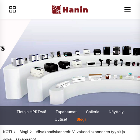
Tietoja HPRT:stä
Tapahtumat
Galleria
Näyttely
Uutiset
Blogi
KOTI
Blogi
Viivakoodiskannerit: Viivakoodiskannerien tyypit ja
sovellusskenaariot