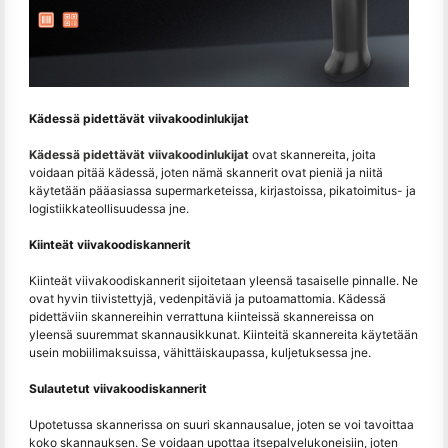
Kädessä pidettävät viivakoodinlukijat
Kädessä pidettävät viivakoodinlukijat
ovat skannereita, joita
voidaan pitää kädessä, joten nämä skannerit ovat pieniä ja niitä
käytetään pääasiassa supermarketeissa, kirjastoissa, pikatoimitus- ja
logistiikkateollisuudessa jne.
Kiinteät viivakoodiskannerit
Kiinteät viivakoodiskannerit sijoitetaan yleensä tasaiselle pinnalle. Ne
ovat hyvin tiivistettyjä, vedenpitäviä ja putoamattomia. Kädessä
pidettäviin skannereihin verrattuna kiinteissä skannereissa on
yleensä suuremmat skannausikkunat. Kiinteitä skannereita käytetään
usein mobiilimaksuissa, vähittäiskaupassa, kuljetuksessa jne.
Sulautetut viivakoodiskannerit
Upotetussa skannerissa on suuri skannausalue, joten se voi tavoittaa
koko skannauksen. Se voidaan upottaa itsepalvelukoneisiin, joten