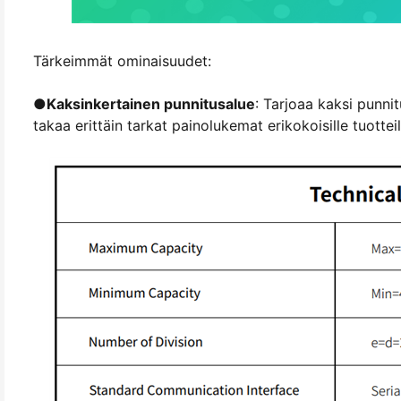
Tärkeimmät ominaisuudet:
●
Kaksinkertainen punnitusalue
: Tarjoaa kaksi punni
takaa erittäin tarkat painolukemat erikokoisille tuotteil