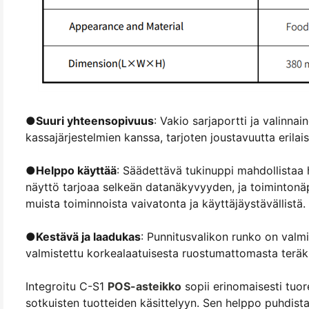
●
Suuri yhteensopivuus
: Vakio sarjaportti ja valinn
kassajärjestelmien kanssa, tarjoten joustavuutta erilaisi
●
Helppo käyttää
: Säädettävä tukinuppi mahdollistaa 
näyttö tarjoaa selkeän datanäkyvyyden, ja toimintonäpp
muista toiminnoista vaivatonta ja käyttäjäystävällistä.
●
Kestävä ja laadukas
: Punnitusvalikon runko on valmi
valmistettu korkealaatuisesta ruostumattomasta teräkse
Integroitu C-S1
POS-asteikko
sopii erinomaisesti tuor
sotkuisten tuotteiden käsittelyyn. Sen helppo puhdist