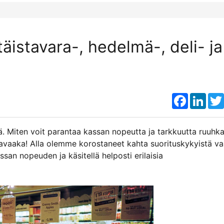
äistavara-, hedelmä-, deli- ja
Faceboo
Link
vä. Miten voit parantaa kassan nopeutta ja tarkkuutta ruuhk
ssavaaka! Alla olemme korostaneet kahta suorituskykyistä v
assan nopeuden ja käsitellä helposti erilaisia