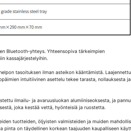
ainen Bluetooth-yhteys. Yhteensopiva tärkeimpien
in kassajärjestelyihin.
helpon tasoituksen ilman asteikon kääntämistä. Laajennettu
äimien intuitiivinen asettelu tekee tarasta, nollauksesta ja
stettu ilmailu- ja avaruusluokan alumiiniseoksesta, ja pann
stä, joka kestää vettä, hyönteisiä ja ruostetta.
eiden tuotteiden, öljyisten valmisteiden ja muiden mahdollis
aa pinta on täydellinen korkean taajuuden kaupalliseen käyt