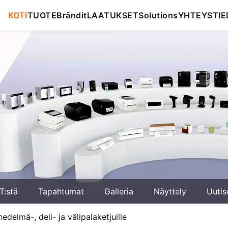
KOTI
TUOTE
Brändit
LAATUKSET
Solutions
YHTEYSTIE
T:stä
Tapahtumat
Galleria
Näyttely
Uutis
edelmä-, deli- ja välipalaketjuille