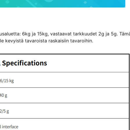
tusaluetta: 6kg ja 15kg, vastaavat tarkkuudet 2g ja 5g. Täm
le kevyistä tavaroista raskaisiin tavaroihin.