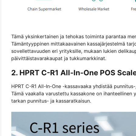
Tämä yksinkertainen ja tehokas toiminta parantaa merk
Tämäntyyppinen mittakaavainen kassajärjestelmä tarj
sovellettavuuden eri yrityksille, mukaan lukien delikau
päivittäistavarakaupat ja tukkumarkkinat.
2. HPRT C-R1 All-In-One POS Scal
HPRT C-R1 All-In-One -kassavaaka yhdistää punnitus-, k
Tämä vaakalla varustettu kassakone on ihanteellinen yrity
tarkan punnitus- ja kassaratkaisun.