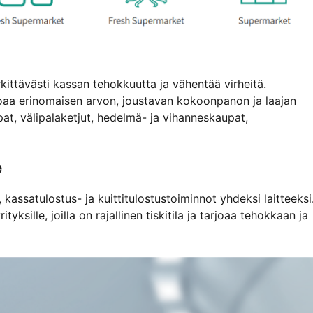
ittävästi kassan tehokkuutta ja vähentää virheitä.
oaa erinomaisen arvon, joustavan kokoonpanon ja laajan
pat, välipalaketjut, hedelmä- ja vihanneskaupat,
e
assatulostus- ja kuittitulostustoiminnot yhdeksi laitteeksi
ksille, joilla on rajallinen tiskitila ja tarjoaa tehokkaan ja