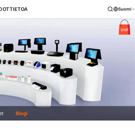
DOT
TIETOA
Suomi
et
Blogi