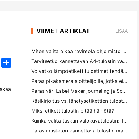
VIIMET ARTIKLAT
LISÄÄ
Miten valita oikea ravintola ohjelmisto pieni tai keskikokoinen ravintola
k
edIn
Twitter
Share
Tarvitsetko kannettavan A4-tulostin varastolaskuihin? Mikä todella toimii
Voivatko lämpöetikettitulostimet tehdä vesitiivisiä etikettejä pienille yritystuotteille?
Paras pikakamera aloittelijoille, jotka eivät halua tuhlata paperia
a-
aakaa
Paras väri Label Maker journaling ja Scrapbooking: Lisää lisää väriä jokaiselle sivulle
Käsikirjoitus vs. lähetysetikettien tulostus: vinkkejä pienille yrityksille vuonna 2026
Miksi etikettitulostin pitää häiriötä?
Kuinka valita taskun valokuvatulostin: Täydellinen opas päiväkirjan, matkan ja iPhone-käyttäjille
Paras musteton kannettava tulostin matkalle, koululle ja mobiilityölle: Hanin MT620 Pro Review