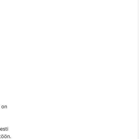
u on
esti
töön.