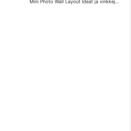
Mini Photo Wall Layout Ideat ja vinkkejä makuuhuoneen ja asunnon koristelu