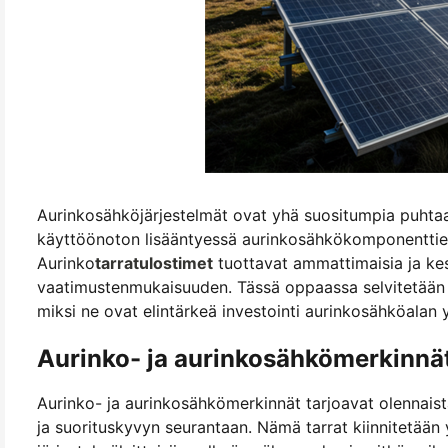
Aurinkosähköjärjestelmät ovat yhä suositumpia puhtaa
käyttöönoton lisääntyessä aurinkosähkökomponenttien
Aurinko
tarratulostimet
tuottavat ammattimaisia ja kest
vaatimustenmukaisuuden. Tässä oppaassa selvitetään a
miksi ne ovat elintärkeä investointi aurinkosähköalan yr
Aurinko- ja aurinkosähkömerkinnä
Aurinko- ja aurinkosähkömerkinnät tarjoavat olennaist
ja suorituskyvyn seurantaan. Nämä tarrat kiinnitetään 