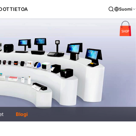
DOT
TIETOA
Suomi
et
Blogi