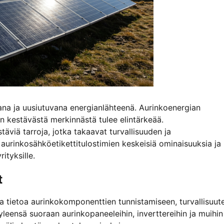
na ja uusiutuvana energianlähteenä. Aurinkoenergian
 kestävästä merkinnästä tulee elintärkeää.
äviä tarroja, jotka takaavat turvallisuuden ja
urinkosähköetikettitulostimien keskeisiä ominaisuuksia ja
ityksille.
t
a tietoa aurinkokomponenttien tunnistamiseen, turvallisuut
yleensä suoraan aurinkopaneeleihin, inverttereihin ja muihin