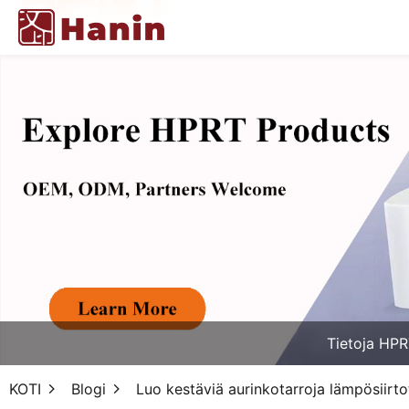
Tietoja HPR
KOTI
Blogi
Luo kestäviä aurinkotarroja lämpösiirtot