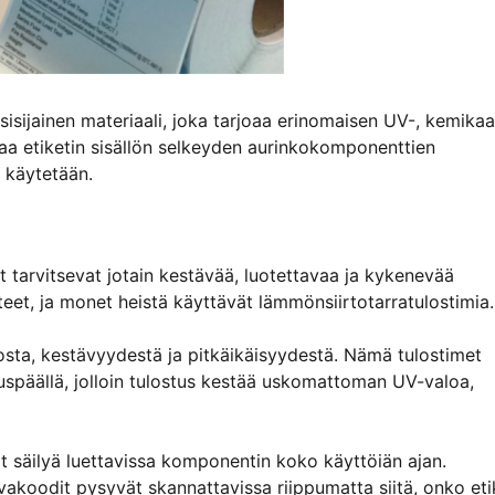
sijainen materiaali, joka tarjoaa erinomaisen UV-, kemikaal
aa etiketin sisällön selkeyden aurinkokomponenttien
a käytetään.
 tarvitsevat jotain kestävää, luotettavaa ja kykenevää
eet, ja monet heistä käyttävät lämmönsiirtotarratulostimia.
osta, kestävyydestä ja pitkäikäisyydestä. Nämä tulostimet
tuspäällä, jolloin tulostus kestää uskomattoman UV-valoa,
at säilyä luettavissa komponentin koko käyttöiän ajan.
ivakoodit pysyvät skannattavissa riippumatta siitä, onko eti