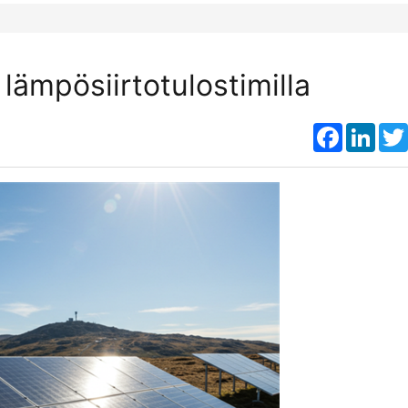
 lämpösiirtotulostimilla
Faceboo
Link