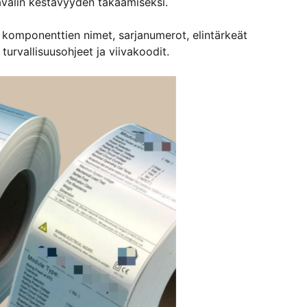
kavälin kestävyyden takaamiseksi.
sä komponenttien nimet, sarjanumerot, elintärkeät
urvallisuusohjeet ja viivakoodit.