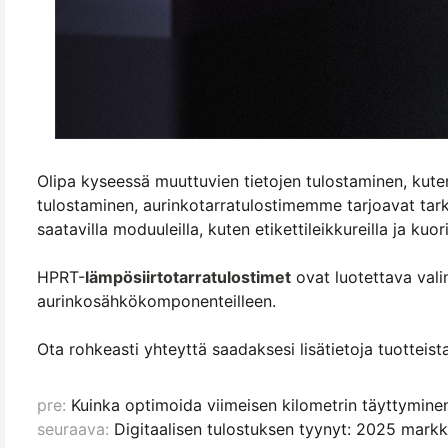
Olipa kyseessä muuttuvien tietojen tulostaminen, kuten 
tulostaminen, aurinkotarratulostimemme tarjoavat tar
saatavilla moduuleilla, kuten etikettileikkureilla ja k
HPRT-
lämpösiirtotarratulostimet
ovat luotettava valin
aurinkosähkökomponenteilleen.
Ota rohkeasti yhteyttä saadaksesi lisätietoja tuotteist
pre:
Kuinka optimoida viimeisen kilometrin täyttymine
seuraava:
Digitaalisen tulostuksen tyynyt: 2025 mark