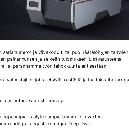
sarjanumerot ja viivakoodit, tai puoliräätälöityjen tarrojen
kan paikannuksen ja selkeän tulostuksen. Lisävarusteena
uorimilla, parannamme työn tehokkuutta entisestään.
ta valmistajille, jotka etsivät kestäviä ja laadukkaita tarroja
a ja asiantuntevia ostoneuvoja.
n nopeampia ja älykkäämpiä toimituksia varten
kinatrendit ja kangasteknologia Deep Dive