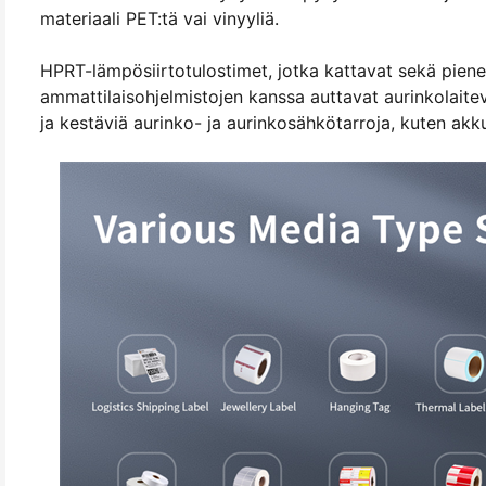
materiaali PET:tä vai vinyyliä.
HPRT-lämpösiirtotulostimet, jotka kattavat sekä pienet
ammattilaisohjelmistojen kanssa auttavat aurinkolaite
ja kestäviä aurinko- ja aurinkosähkötarroja, kuten akku