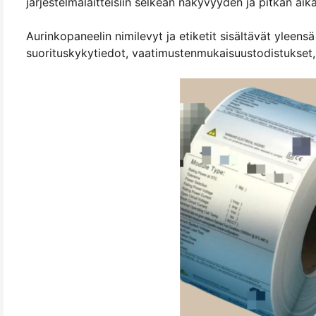
järjestelmälaitteisiin selkeän näkyvyyden ja pitkän ai
Aurinkopaneelin nimilevyt ja etiketit sisältävät yleen
suorituskykytiedot, vaatimustenmukaisuustodistukset, t