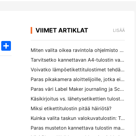
VIIMET ARTIKLAT
LISÄÄ
k
edIn
Twitter
Share
Miten valita oikea ravintola ohjelmisto pieni tai keskikokoinen ravintola
Tarvitsetko kannettavan A4-tulostin varastolaskuihin? Mikä todella toimii
Voivatko lämpöetikettitulostimet tehdä vesitiivisiä etikettejä pienille yritystuotteille?
Paras pikakamera aloittelijoille, jotka eivät halua tuhlata paperia
Paras väri Label Maker journaling ja Scrapbooking: Lisää lisää väriä jokaiselle sivulle
Käsikirjoitus vs. lähetysetikettien tulostus: vinkkejä pienille yrityksille vuonna 2026
Miksi etikettitulostin pitää häiriötä?
Kuinka valita taskun valokuvatulostin: Täydellinen opas päiväkirjan, matkan ja iPhone-käyttäjille
Paras musteton kannettava tulostin matkalle, koululle ja mobiilityölle: Hanin MT620 Pro Review