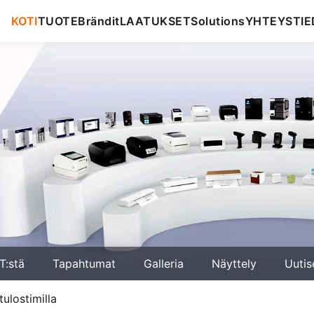
KOTI
TUOTE
Brändit
LAATUKSET
Solutions
YHTEYSTIE
T:stä
Tapahtumat
Galleria
Näyttely
Uutis
ulostimilla