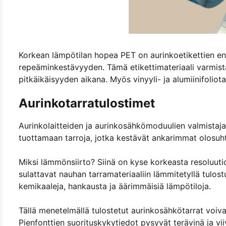
Korkean lämpötilan hopea PET on aurinkoetikettien ensi
repeäminkestävyyden. Tämä etikettimateriaali varmist
pitkäikäisyyden aikana. Myös vinyyli- ja alumiinifoliot
Aurinkotarratulostimet
Aurinkolaitteiden ja aurinkosähkömoduulien valmistajat
tuottamaan tarroja, jotka kestävät ankarimmat olosuht
Miksi lämmönsiirto? Siinä on kyse korkeasta resoluuti
sulattavat nauhan tarramateriaaliin lämmitetyllä tulos
kemikaaleja, hankausta ja äärimmäisiä lämpötiloja.
Tällä menetelmällä tulostetut aurinkosähkötarrat voiv
Pienfonttien suorituskykytiedot pysyvät terävinä ja vi