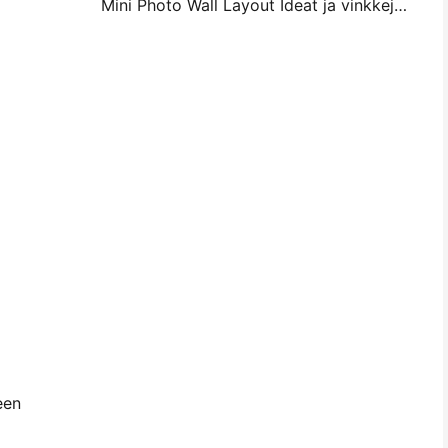
Mini Photo Wall Layout Ideat ja vinkkejä makuuhuoneen ja asunnon koristelu
een