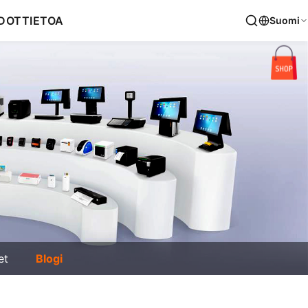
DOT
TIETOA
Suomi
et
Blogi