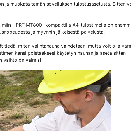
ton ja muokata tämän sovelluksen tulostusasetusta. Sitten vo
lostimiin HPRT MT800 -kompaktilla A4-tulostimella on enem
tusnopeudesta ja myynnin jälkeisestä palvelusta.
vät tiedä, miten valintanauha vaihdetaan, mutta voit olla var
ostimen kansi poistaaksesi käytetyn nauhan ja aseta sitten
en vaihto on valmis!