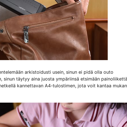
ntelemään arkistoidusti usein, sinun ei pidä olla outo
, sinun täytyy aina juosta ympäriinsä etsimään painoliikett
 hetkellä kannettavan A4-tulostimen, jota voit kantaa mukan