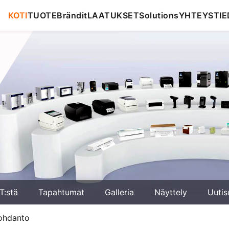
KOTI
TUOTE
Brändit
LAATUKSET
Solutions
YHTEYSTIE
T:stä
Tapahtumat
Galleria
Näyttely
Uutis
ohdanto