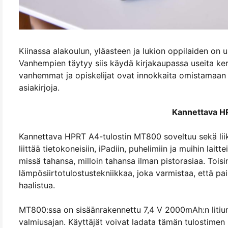
Kiinassa alakoulun, yläasteen ja lukion oppilaiden on us
Vanhempien täytyy siis käydä kirjakaupassa useita kert
vanhemmat ja opiskelijat ovat innokkaita omistamaan k
asiakirjoja.
Kannettava H
Kannettava HPRT A4-tulostin MT800 soveltuu sekä liikem
liittää tietokoneisiin, iPadiin, puhelimiin ja muihin lait
missä tahansa, milloin tahansa ilman pistorasiaa. Toi
lämpösiirtotulostustekniikkaa, joka varmistaa, että pai
haalistua.
MT800:ssa on sisäänrakennettu 7,4 V 2000mAh:n litiump
valmiusajan. Käyttäjät voivat ladata tämän tulostimen lad