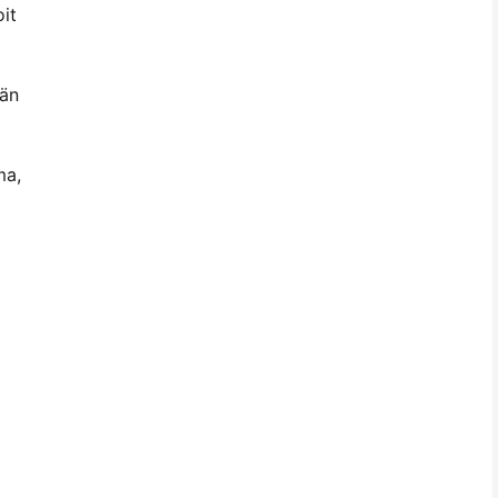
it
män
ma,