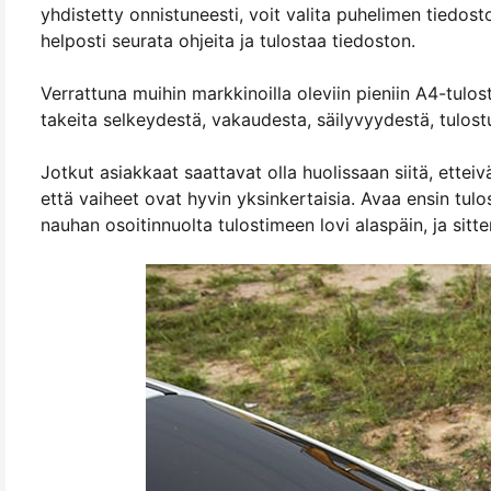
yhdistetty onnistuneesti, voit valita puhelimen tiedos
helposti seurata ohjeita ja tulostaa tiedoston.
Verrattuna muihin markkinoilla oleviin pieniin A4-tu
takeita selkeydestä, vakaudesta, säilyvyydestä, tulos
Jotkut asiakkaat saattavat olla huolissaan siitä, ettei
että vaiheet ovat hyvin yksinkertaisia. Avaa ensin tul
nauhan osoitinnuolta tulostimeen lovi alaspäin, ja sitt