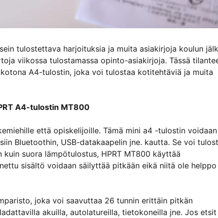
ein tulostettava harjoituksia ja muita asiakirjoja koulun jäl
oja viikossa tulostamassa opinto-asiakirjoja. Tässä tilante
otona A4-tulostin, joka voi tulostaa kotitehtäviä ja muita
PRT A4-tulostin MT800
iehille että opiskelijoille. Tämä mini a4 -tulostin voidaan
teisiin Bluetoothin, USB-datakaapelin jne. kautta. Se voi tulos
sin kuin suora lämpötulostus, HPRT MT800 käyttää
nettu sisältö voidaan säilyttää pitkään eikä niitä ole helppo
aristo, joka voi saavuttaa 26 tunnin erittäin pitkän
attavilla akuilla, autolatureilla, tietokoneilla jne. Jos etsit