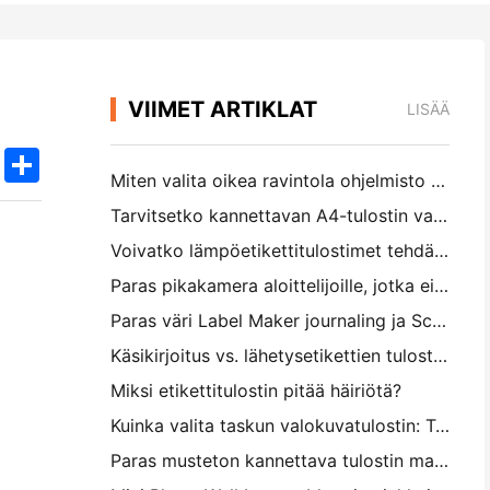
VIIMET ARTIKLAT
LISÄÄ
k
edIn
Twitter
Share
Miten valita oikea ravintola ohjelmisto pieni tai keskikokoinen ravintola
Tarvitsetko kannettavan A4-tulostin varastolaskuihin? Mikä todella toimii
Voivatko lämpöetikettitulostimet tehdä vesitiivisiä etikettejä pienille yritystuotteille?
Paras pikakamera aloittelijoille, jotka eivät halua tuhlata paperia
Paras väri Label Maker journaling ja Scrapbooking: Lisää lisää väriä jokaiselle sivulle
Käsikirjoitus vs. lähetysetikettien tulostus: vinkkejä pienille yrityksille vuonna 2026
Miksi etikettitulostin pitää häiriötä?
Kuinka valita taskun valokuvatulostin: Täydellinen opas päiväkirjan, matkan ja iPhone-käyttäjille
Paras musteton kannettava tulostin matkalle, koululle ja mobiilityölle: Hanin MT620 Pro Review