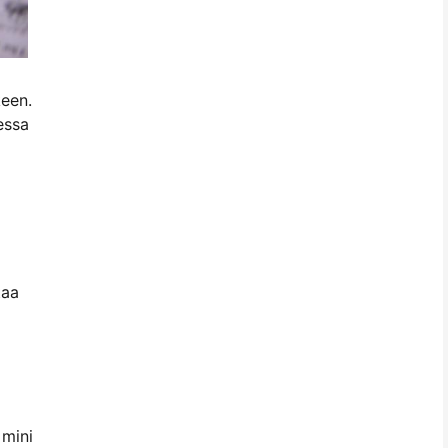
keen.
essa
taa
 mini