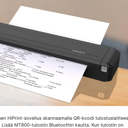
ainen HiPrint-sovellus skannaamalla QR-koodi tulostuslaittee
 Lisää MT800-tulostin Bluetoothin kautta. Kun tulostin on