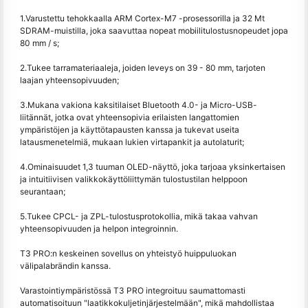
1.Varustettu tehokkaalla ARM Cortex-M7 -prosessorilla ja 32 Mt
SDRAM-muistilla, joka saavuttaa nopeat mobiilitulostusnopeudet jopa
80 mm / s;
2.Tukee tarramateriaaleja, joiden leveys on 39 - 80 mm, tarjoten
laajan yhteensopivuuden;
3.Mukana vakiona kaksitilaiset Bluetooth 4.0- ja Micro-USB-
liitännät, jotka ovat yhteensopivia erilaisten langattomien
ympäristöjen ja käyttötapausten kanssa ja tukevat useita
latausmenetelmiä, mukaan lukien virtapankit ja autolaturit;
4.Ominaisuudet 1,3 tuuman OLED-näyttö, joka tarjoaa yksinkertaisen
ja intuitiivisen valikkokäyttöliittymän tulostustilan helppoon
seurantaan;
5.Tukee CPCL- ja ZPL-tulostusprotokollia, mikä takaa vahvan
yhteensopivuuden ja helpon integroinnin.
T3 PRO:n keskeinen sovellus on yhteistyö huippuluokan
välipalabrändin kanssa.
Varastointiympäristössä T3 PRO integroituu saumattomasti
automatisoituun "laatikkokuljetinjärjestelmään", mikä mahdollistaa