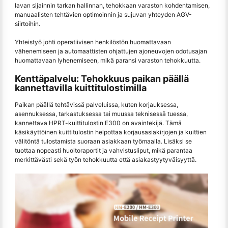
lavan sijainnin tarkan hallinnan, tehokkaan varaston kohdentamisen,
manuaalisten tehtävien optimoinnin ja sujuvan yhteyden AGV-
siirtoihin.
Yhteistyö johti operatiivisen henkilöstön huomattavaan
vähenemiseen ja automaattisten ohjattujen ajoneuvojen odotusajan
huomattavaan lyhenemiseen, mikä paransi varaston tehokkuutta.
Kenttäpalvelu: Tehokkuus paikan päällä
kannettavilla kuittitulostimilla
Paikan päällä tehtävissä palveluissa, kuten korjauksessa,
asennuksessa, tarkastuksessa tai muussa teknisessä tuessa,
kannettava HPRT-kuittitulostin E300 on avaintekijä. Tämä
käsikäyttöinen kuittitulostin helpottaa korjausasiakirjojen ja kuittien
välitöntä tulostamista suoraan asiakkaan työmaalla. Lisäksi se
tuottaa nopeasti huoltoraportit ja vahvistusliput, mikä parantaa
merkittävästi sekä työn tehokkuutta että asiakastyytyväisyyttä.