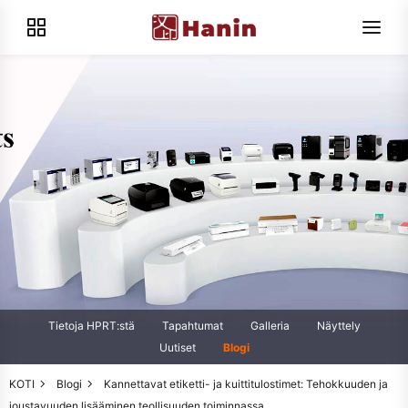
Tietoja HPRT:stä
Tapahtumat
Galleria
Näyttely
Uutiset
Blogi
KOTI
Blogi
Kannettavat etiketti- ja kuittitulostimet: Tehokkuuden ja
joustavuuden lisääminen teollisuuden toiminnassa