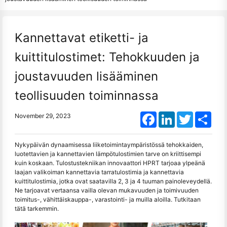
Kannettavat etiketti- ja
kuittitulostimet: Tehokkuuden ja
joustavuuden lisääminen
teollisuuden toiminnassa
Facebook
LinkedIn
Twitter
Shar
November 29, 2023
Nykypäivän dynaamisessa liiketoimintaympäristössä tehokkaiden,
luotettavien ja kannettavien lämpötulostimien tarve on kriittisempi
kuin koskaan. Tulostustekniikan innovaattori HPRT tarjoaa ylpeänä
laajan valikoiman kannettavia tarratulostimia ja kannettavia
kuittitulostimia, jotka ovat saatavilla 2, 3 ja 4 tuuman painoleveydellä.
Ne tarjoavat vertaansa vailla olevan mukavuuden ja toimivuuden
toimitus-, vähittäiskauppa-, varastointi- ja muilla aloilla. Tutkitaan
tätä tarkemmin.