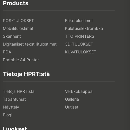
Products
POS-TULOKSET
Etiketulostimet
Mobiilitulostimet
Kulutuselektroniikka
Skannerit
TTO PRINTERS
Digitaaliset tekstiilitulostimet
3D-TULOKSET
PDA
KUVATULOKSET
Portable A4 Printer
Tietoja HPRT:stä
Tietoja HPRT:stä
Verkkokauppa
Tapahtumat
Galleria
Näyttely
Uutiset
Blogi
Liuokset