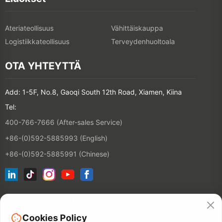
Ateriateollisuus
Vähittäiskauppa
Logistiikkateollisuus
Terveydenhuoltoala
OTA YHTEYTTÄ
Add: 1-5F, No.8, Gaoqi South 12th Road, Xiamen, Kiina
Tel:
400-766-7666 (After-sales Service)
+86-(0)592-5885993 (English)
+86-(0)592-5885991 (Chinese)
Liity sähköpostilistaamme
Cookies Policy