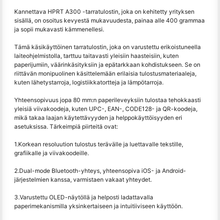
Kannettava HPRT A300 -tarratulostin, joka on kehitetty yrityksen
sisällä, on osoitus kevyestä mukavuudesta, painaa alle 400 grammaa
ja sopii mukavasti kämmenellesi.
Tämä käsikäyttöinen tarratulostin, joka on varustettu erikoistuneella
laiteohjelmistolla, tarttuu taitavasti yleisiin haasteisiin, kuten
paperijumiin, väärinkäsityksiin ja epätarkkaan kohdistukseen. Se on
riittävän monipuolinen käsittelemään erilaisia tulostusmateriaaleja,
kuten lähetystarroja, logistiikkatortteja ja lämpötarroja.
Yhteensopivuus jopa 80 mm:n paperileveyksiin tulostaa tehokkaasti
yleisiä viivakoodeja, kuten UPC-, EAN-, CODE128- ja QR-koodeja,
mikä takaa laajan käytettävyyden ja helppokäyttöisyyden eri
asetuksissa. Tärkeimpiä piirteitä ovat:
1.Korkean resoluution tulostus terävälle ja luettavalle tekstille,
grafiikalle ja viivakoodeille.
2.Dual-mode Bluetooth-yhteys, yhteensopiva iOS- ja Android-
järjestelmien kanssa, varmistaen vakaat yhteydet.
3.Varustettu OLED-näytöllä ja helposti ladattavalla
paperimekanismilla yksinkertaiseen ja intuitiiviseen käyttöön.