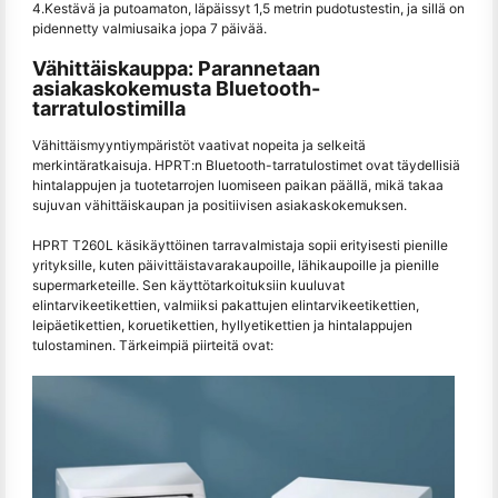
4.Kestävä ja putoamaton, läpäissyt 1,5 metrin pudotustestin, ja sillä on
pidennetty valmiusaika jopa 7 päivää.
Vähittäiskauppa: Parannetaan
asiakaskokemusta Bluetooth-
tarratulostimilla
Vähittäismyyntiympäristöt vaativat nopeita ja selkeitä
merkintäratkaisuja. HPRT:n Bluetooth-tarratulostimet ovat täydellisiä
hintalappujen ja tuotetarrojen luomiseen paikan päällä, mikä takaa
sujuvan vähittäiskaupan ja positiivisen asiakaskokemuksen.
HPRT T260L käsikäyttöinen tarravalmistaja sopii erityisesti pienille
yrityksille, kuten päivittäistavarakaupoille, lähikaupoille ja pienille
supermarketeille. Sen käyttötarkoituksiin kuuluvat
elintarvikeetikettien, valmiiksi pakattujen elintarvikeetikettien,
leipäetikettien, koruetikettien, hyllyetikettien ja hintalappujen
tulostaminen. Tärkeimpiä piirteitä ovat: