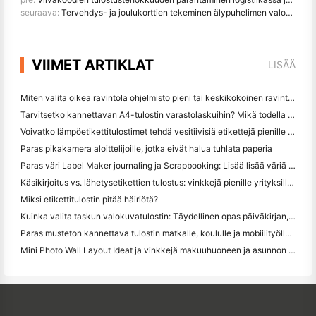
seuraava:
Tervehdys- ja joulukorttien tekeminen älypuhelimen valokuvatulostimella
VIIMET ARTIKLAT
LISÄÄ
Miten valita oikea ravintola ohjelmisto pieni tai keskikokoinen ravintola
Tarvitsetko kannettavan A4-tulostin varastolaskuihin? Mikä todella toimii
Voivatko lämpöetikettitulostimet tehdä vesitiivisiä etikettejä pienille yritystuotteille?
Paras pikakamera aloittelijoille, jotka eivät halua tuhlata paperia
Paras väri Label Maker journaling ja Scrapbooking: Lisää lisää väriä jokaiselle sivulle
Käsikirjoitus vs. lähetysetikettien tulostus: vinkkejä pienille yrityksille vuonna 2026
Miksi etikettitulostin pitää häiriötä?
Kuinka valita taskun valokuvatulostin: Täydellinen opas päiväkirjan, matkan ja iPhone-käyttäjille
Paras musteton kannettava tulostin matkalle, koululle ja mobiilityölle: Hanin MT620 Pro Review
Mini Photo Wall Layout Ideat ja vinkkejä makuuhuoneen ja asunnon koristelu