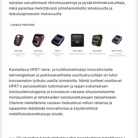
tulostaa vaivattomasti rikkomussakkoja ja pysäköintimaksukuitteja,
mikä parantaa merkittävästi johtohenkilöstön tehokkuutta ja
laskutusprosessin mukavuutta.
Kannettava HPRT-tarra- ja kuittitulostinsarja innovatiivisella
teknologiallaan ja poikkeuksellisella suorituskyvyllään on tullut
korvaamaton työkalu useilla toimialoilla. Nämä tuotteet osoittavat
HPRT:n perusteellisen tutkimuksen ja laajan kokemuksen
tulostusteknologiasta ja korostavat vakaata sitoutumistamme
monipuolisten ja tehokkaiden tulostusratkaisujen tarjoamiseen.
Otamme mielellämme vastaan tiedustelusi milloin tahansa ja
lupaamme räätälöidä innovatiivisia ja käytännöllisiä
mobiilitulostusratkaisuja sinulle.
pre:
Viivakoodien tulostustehokkuuden parantaminen logistiikassa ja varastoinnissa