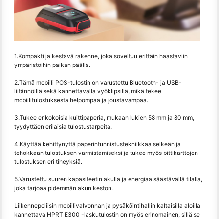
1.Kompakti ja kestävä rakenne, joka soveltuu erittäin haastaviin
ympäristöihin paikan päällä.
2.Tämä mobiili POS-tulostin on varustettu Bluetooth- ja USB-
liitännöillä sekä kannettavalla vyöklipsillä, mikä tekee
mobiilitulostuksesta helpompaa ja joustavampaa.
3.Tukee erikokoisia kuittipaperia, mukaan lukien 58 mm ja 80 mm,
tyydyttäen erilaisia tulostustarpeita.
4.Käyttää kehittynyttä paperintunnistustekniikkaa selkeän ja
tehokkaan tulostuksen varmistamiseksi ja tukee myös bittikarttojen
tulostuksen eri tiheyksiä.
5.Varustettu suuren kapasiteetin akulla ja energiaa säästävällä tilalla,
joka tarjoaa pidemmän akun keston.
Liikennepoliisin mobiilivalvonnan ja pysäköintihallin kaltaisilla aloilla
kannettava HPRT E300 -laskutulostin on myös erinomainen, sillä se