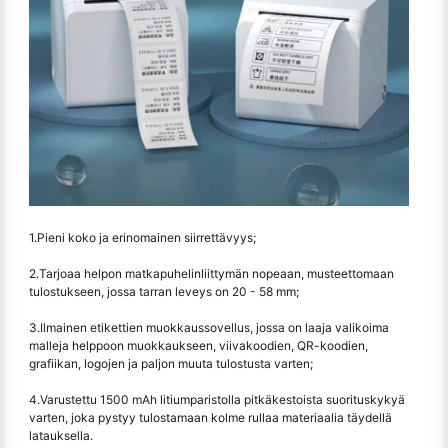
1.Pieni koko ja erinomainen siirrettävyys;
2.Tarjoaa helpon matkapuhelinliittymän nopeaan, musteettomaan
tulostukseen, jossa tarran leveys on 20 - 58 mm;
3.Ilmainen etikettien muokkaussovellus, jossa on laaja valikoima
malleja helppoon muokkaukseen, viivakoodien, QR-koodien,
grafiikan, logojen ja paljon muuta tulostusta varten;
4.Varustettu 1500 mAh litiumparistolla pitkäkestoista suorituskykyä
varten, joka pystyy tulostamaan kolme rullaa materiaalia täydellä
latauksella.