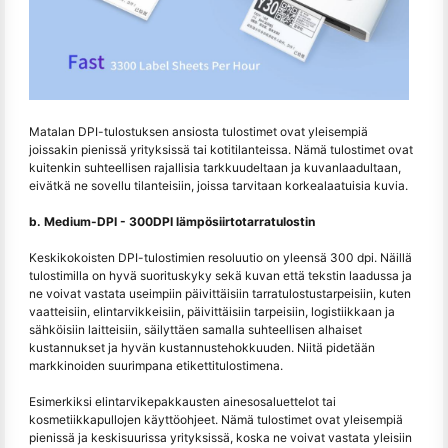
Matalan DPI-tulostuksen ansiosta tulostimet ovat yleisempiä
joissakin pienissä yrityksissä tai kotitilanteissa. Nämä tulostimet ovat
kuitenkin suhteellisen rajallisia tarkkuudeltaan ja kuvanlaadultaan,
eivätkä ne sovellu tilanteisiin, joissa tarvitaan korkealaatuisia kuvia.
b. Medium-DPI - 300DPI lämpösiirtotarratulostin
Keskikokoisten DPI-tulostimien resoluutio on yleensä 300 dpi. Näillä
tulostimilla on hyvä suorituskyky sekä kuvan että tekstin laadussa ja
ne voivat vastata useimpiin päivittäisiin tarratulostustarpeisiin, kuten
vaatteisiin, elintarvikkeisiin, päivittäisiin tarpeisiin, logistiikkaan ja
sähköisiin laitteisiin, säilyttäen samalla suhteellisen alhaiset
kustannukset ja hyvän kustannustehokkuuden. Niitä pidetään
markkinoiden suurimpana etikettitulostimena.
Esimerkiksi elintarvikepakkausten ainesosaluettelot tai
kosmetiikkapullojen käyttöohjeet. Nämä tulostimet ovat yleisempiä
pienissä ja keskisuurissa yrityksissä, koska ne voivat vastata yleisiin