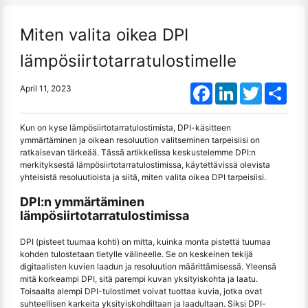
Miten valita oikea DPI
lämpösiirtotarratulostimelle
Facebook
LinkedIn
Twitter
Shar
April 11, 2023
Kun on kyse lämpösiirtotarratulostimista, DPI-käsitteen
ymmärtäminen ja oikean resoluution valitseminen tarpeisiisi on
ratkaisevan tärkeää. Tässä artikkelissa keskustelemme DPI:n
merkityksestä lämpösiirtotarratulostimissa, käytettävissä olevista
yhteisistä resoluutioista ja siitä, miten valita oikea DPI tarpeisiisi.
DPI:n ymmärtäminen
lämpösiirtotarratulostimissa
DPI (pisteet tuumaa kohti) on mitta, kuinka monta pistettä tuumaa
kohden tulostetaan tietylle välineelle. Se on keskeinen tekijä
digitaalisten kuvien laadun ja resoluution määrittämisessä. Yleensä
mitä korkeampi DPI, sitä parempi kuvan yksityiskohta ja laatu.
Toisaalta alempi DPI-tulostimet voivat tuottaa kuvia, jotka ovat
suhteellisen karkeita yksityiskohdiltaan ja laadultaan. Siksi DPI-