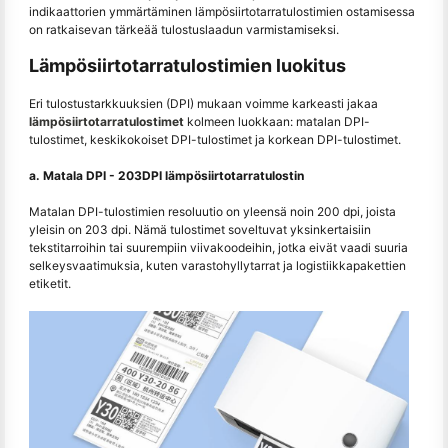
indikaattorien ymmärtäminen lämpösiirtotarratulostimien ostamisessa
on ratkaisevan tärkeää tulostuslaadun varmistamiseksi.
Lämpösiirtotarratulostimien luokitus
Eri tulostustarkkuuksien (DPI) mukaan voimme karkeasti jakaa
lämpösiirtotarratulostimet
kolmeen luokkaan: matalan DPI-
tulostimet, keskikokoiset DPI-tulostimet ja korkean DPI-tulostimet.
a. Matala DPI - 203DPI lämpösiirtotarratulostin
Matalan DPI-tulostimien resoluutio on yleensä noin 200 dpi, joista
yleisin on 203 dpi. Nämä tulostimet soveltuvat yksinkertaisiin
tekstitarroihin tai suurempiin viivakoodeihin, jotka eivät vaadi suuria
selkeysvaatimuksia, kuten varastohyllytarrat ja logistiikkapakettien
etiketit.