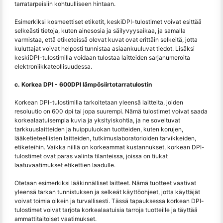
tarratarpeisiin kohtuulliseen hintaan.
Esimerkiksi kosmeettiset etiketit, keskiDPI-tulostimet voivat esittää
selkeästi tietoja, kuten ainesosia ja säilyvyysaikaa, ja samalla
varmistaa, että etiketeissä olevat kuvat ovat erittäin selkeitä, jotta
kuluttajat voivat helposti tunnistaa asiaankuuluvat tiedot. Lisäksi
keskiDPI-tulostimilla voidaan tulostaa laitteiden sarjanumeroita
elektroniikkateollisuudessa.
c. Korkea DPI - 600DPI lämpösiirtotarratulostin
Korkean DPI-tulostimilla tarkoitetaan yleensä laitteita, joiden
resoluutio on 600 dpi tai jopa suurempi. Nämä tulostimet voivat saada
korkealaatuisempia kuvia ja yksityiskohtia, ja ne soveltuvat
tarkkuuslaitteiden ja huippuluokan tuotteiden, kuten korujen,
lääketieteellisten laitteiden, tutkimuslaboratorioiden tarvikkeiden,
etiketeihin. Vaikka niillä on korkeammat kustannukset, korkean DPI-
tulostimet ovat paras valinta tilanteissa, joissa on tiukat
laatuvaatimukset etikettien laadulle.
Otetaan esimerkiksi lääkinnälliset laitteet. Nämä tuotteet vaativat
yleensä tarkan tunnistuksen ja selkeät käyttöohjeet, jotta käyttäjät
voivat toimia oikein ja turvallisesti. Tässä tapauksessa korkean DPI-
tulostimet voivat tarjota korkealaatuisia tarroja tuotteille ja täyttää
ammattitaitoiset vaatimukset.