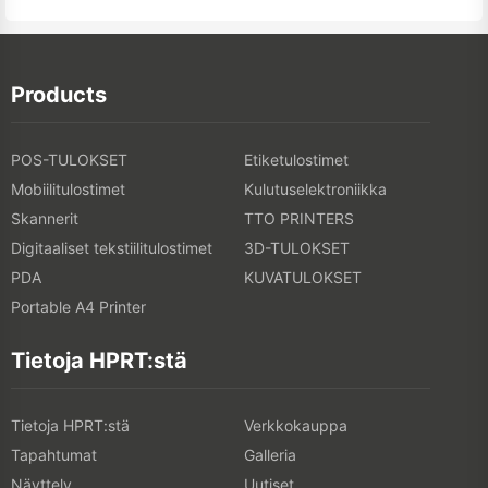
Products
POS-TULOKSET
Etiketulostimet
Mobiilitulostimet
Kulutuselektroniikka
Skannerit
TTO PRINTERS
Digitaaliset tekstiilitulostimet
3D-TULOKSET
PDA
KUVATULOKSET
Portable A4 Printer
Tietoja HPRT:stä
Tietoja HPRT:stä
Verkkokauppa
Tapahtumat
Galleria
Näyttely
Uutiset