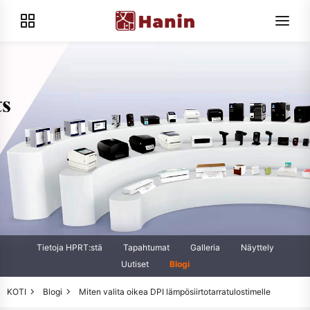
Tietoja HPRT:stä
Tapahtumat
Galleria
Näyttely
Uutiset
Blogi
KOTI
Blogi
Miten valita oikea DPI lämpösiirtotarratulostimelle