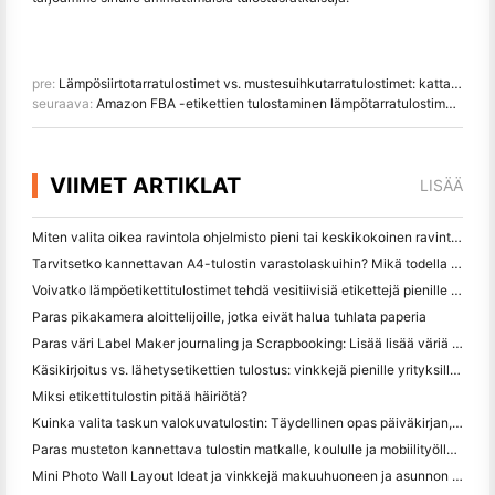
pre:
Lämpösiirtotarratulostimet vs. mustesuihkutarratulostimet: kattava vertailuopas
seuraava:
Amazon FBA -etikettien tulostaminen lämpötarratulostimella
VIIMET ARTIKLAT
LISÄÄ
Miten valita oikea ravintola ohjelmisto pieni tai keskikokoinen ravintola
Tarvitsetko kannettavan A4-tulostin varastolaskuihin? Mikä todella toimii
Voivatko lämpöetikettitulostimet tehdä vesitiivisiä etikettejä pienille yritystuotteille?
Paras pikakamera aloittelijoille, jotka eivät halua tuhlata paperia
Paras väri Label Maker journaling ja Scrapbooking: Lisää lisää väriä jokaiselle sivulle
Käsikirjoitus vs. lähetysetikettien tulostus: vinkkejä pienille yrityksille vuonna 2026
Miksi etikettitulostin pitää häiriötä?
Kuinka valita taskun valokuvatulostin: Täydellinen opas päiväkirjan, matkan ja iPhone-käyttäjille
Paras musteton kannettava tulostin matkalle, koululle ja mobiilityölle: Hanin MT620 Pro Review
Mini Photo Wall Layout Ideat ja vinkkejä makuuhuoneen ja asunnon koristelu