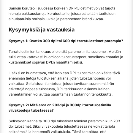
Samoin koruteollisuudessa korkean DPI-tulostimet voivat tarjota
hienoja pakkaustarroja korutuotteille, joissa esitellään tuotteiden
ainutlaatuisia ominaisuuksia ja parannetaan brändikuvaa.
Kysymyksiä ja vastauksia
Kysymys 1: Ovatko 300 dpi tai 600 dpi tarratulostimet parempia?
Tarratulostimien tarkkuus ei ole sitä parempi, mitä suurempi. Meidän
tulisi ottaa kattavasti huomioon tulostustarpeet, sovellusskenaariot ja
kustannukset sopivan DPI:n määrittämiseksi.
Lisäksi on huomattava, että korkean DPI-tulostimien on käsiteltävä
enemmän tietoja tulostuksen aikana, joten tulostusnopeus voi
vaikuttaa. Sellaisissa tilanteissa, joissa tarvitaan suuren määrän
etikettejä nopeaa tulostusta, DPI-tarkkuuden asianmukainen
vähentäminen voi auttaa parantamaan tuotannon tehokkuutta.
Kysymys 2: Mitä eroa on 203dpi ja 300dpi tarratulostimilla
viivakoodeja tulostaessa?
Selkeyden kannalta 300 dpi tulostimet toimivat paremmin kuin 203
dpi tulostimet. Siksi viivakoodeja tulostettaessa ne voivat tarjota
selkeämpiä ja herkempiä vaikutuksia. Tämä tarkoittaa, että