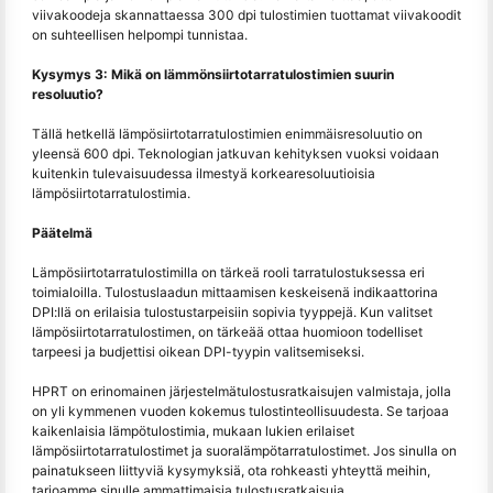
viivakoodeja skannattaessa 300 dpi tulostimien tuottamat viivakoodit
on suhteellisen helpompi tunnistaa.
Kysymys 3: Mikä on lämmönsiirtotarratulostimien suurin
resoluutio?
Tällä hetkellä lämpösiirtotarratulostimien enimmäisresoluutio on
yleensä 600 dpi. Teknologian jatkuvan kehityksen vuoksi voidaan
kuitenkin tulevaisuudessa ilmestyä korkearesoluutioisia
lämpösiirtotarratulostimia.
Päätelmä
Lämpösiirtotarratulostimilla on tärkeä rooli tarratulostuksessa eri
toimialoilla. Tulostuslaadun mittaamisen keskeisenä indikaattorina
DPI:llä on erilaisia tulostustarpeisiin sopivia tyyppejä. Kun valitset
lämpösiirtotarratulostimen, on tärkeää ottaa huomioon todelliset
tarpeesi ja budjettisi oikean DPI-tyypin valitsemiseksi.
HPRT on erinomainen järjestelmätulostusratkaisujen valmistaja, jolla
on yli kymmenen vuoden kokemus tulostinteollisuudesta. Se tarjoaa
kaikenlaisia lämpötulostimia, mukaan lukien erilaiset
lämpösiirtotarratulostimet ja suoralämpötarratulostimet. Jos sinulla on
painatukseen liittyviä kysymyksiä, ota rohkeasti yhteyttä meihin,
tarjoamme sinulle ammattimaisia tulostusratkaisuja.