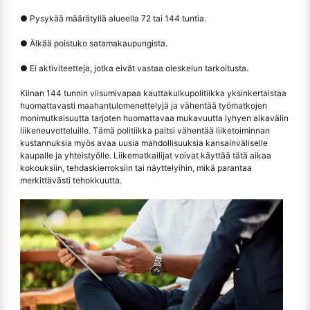
● Pysykää määrätyllä alueella 72 tai 144 tuntia.
● Älkää poistuko satamakaupungista.
● Ei aktiviteetteja, jotka eivät vastaa oleskelun tarkoitusta.
Kiinan 144 tunnin viisumivapaa kauttakulkupolitiikka yksinkertaistaa
huomattavasti maahantulomenettelyjä ja vähentää työmatkojen
monimutkaisuutta tarjoten huomattavaa mukavuutta lyhyen aikavälin
liikeneuvotteluille. Tämä politiikka paitsi vähentää liiketoiminnan
kustannuksia myös avaa uusia mahdollisuuksia kansainväliselle
kaupalle ja yhteistyölle. Liikematkailijat voivat käyttää tätä aikaa
kokouksiin, tehdaskierroksiin tai näyttelyihin, mikä parantaa
merkittävästi tehokkuutta.