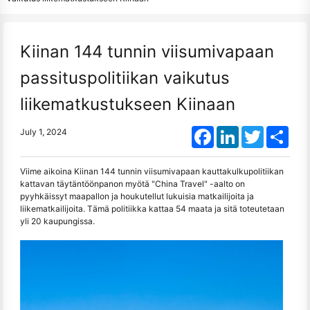
Kiinan 144 tunnin viisumivapaan
passituspolitiikan vaikutus
liikematkustukseen Kiinaan
Facebook
LinkedIn
Twitter
Shar
July 1, 2024
Viime aikoina Kiinan 144 tunnin viisumivapaan kauttakulkupolitiikan
kattavan täytäntöönpanon myötä "China Travel" -aalto on
pyyhkäissyt maapallon ja houkutellut lukuisia matkailijoita ja
liikematkailijoita. Tämä politiikka kattaa 54 maata ja sitä toteutetaan
yli 20 kaupungissa.