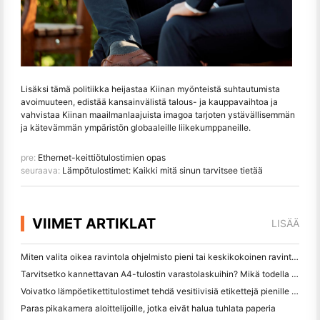
Lisäksi tämä politiikka heijastaa Kiinan myönteistä suhtautumista
avoimuuteen, edistää kansainvälistä talous- ja kauppavaihtoa ja
vahvistaa Kiinan maailmanlaajuista imagoa tarjoten ystävällisemmän
ja kätevämmän ympäristön globaaleille liikekumppaneille.
pre:
Ethernet-keittiötulostimien opas
seuraava:
Lämpötulostimet: Kaikki mitä sinun tarvitsee tietää
VIIMET ARTIKLAT
LISÄÄ
Miten valita oikea ravintola ohjelmisto pieni tai keskikokoinen ravintola
Tarvitsetko kannettavan A4-tulostin varastolaskuihin? Mikä todella toimii
Voivatko lämpöetikettitulostimet tehdä vesitiivisiä etikettejä pienille yritystuotteille?
Paras pikakamera aloittelijoille, jotka eivät halua tuhlata paperia