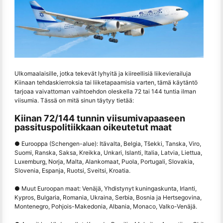
Ulkomaalaisille, jotka tekevät lyhyitä ja kiireellisiä liikevierailuja
Kiinaan tehdaskierroksia tai liiketapaamisia varten, tämä käytäntö
tarjoaa vaivattoman vaihtoehdon oleskella 72 tai 144 tuntia ilman
viisumia. Tässä on mitä sinun täytyy tietää:
Kiinan 72/144 tunnin viisumivapaaseen
passituspolitiikkaan oikeutetut maat
● Eurooppa (Schengen-alue): Itävalta, Belgia, Tšekki, Tanska, Viro,
Suomi, Ranska, Saksa, Kreikka, Unkari, Islanti, Italia, Latvia, Liettua,
Luxemburg, Norja, Malta, Alankomaat, Puola, Portugali, Slovakia,
Slovenia, Espanja, Ruotsi, Sveitsi, Kroatia.
● Muut Euroopan maat: Venäjä, Yhdistynyt kuningaskunta, Irlanti,
Kypros, Bulgaria, Romania, Ukraina, Serbia, Bosnia ja Hertsegovina,
Montenegro, Pohjois-Makedonia, Albania, Monaco, Valko-Venäjä.