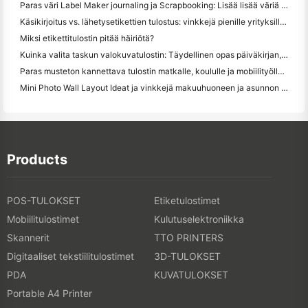
Paras väri Label Maker journaling ja Scrapbooking: Lisää lisää väriä jokaiselle sivulle
Käsikirjoitus vs. lähetysetikettien tulostus: vinkkejä pienille yrityksille vuonna 2026
Miksi etikettitulostin pitää häiriötä?
Kuinka valita taskun valokuvatulostin: Täydellinen opas päiväkirjan, matkan ja iPhone-käyttäjille
Paras musteton kannettava tulostin matkalle, koululle ja mobiilityölle: Hanin MT620 Pro Review
Mini Photo Wall Layout Ideat ja vinkkejä makuuhuoneen ja asunnon koristelu
Products
POS-TULOKSET
Etiketulostimet
Mobiilitulostimet
Kulutuselektroniikka
Skannerit
TTO PRINTERS
Digitaaliset tekstiilitulostimet
3D-TULOKSET
PDA
KUVATULOKSET
Portable A4 Printer