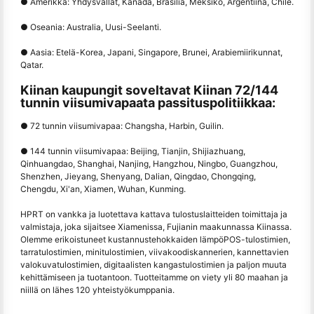
● Amerikka: Yhdysvallat, Kanada, Brasilia, Meksiko, Argentiina, Chile.
● Oseania: Australia, Uusi-Seelanti.
● Aasia: Etelä-Korea, Japani, Singapore, Brunei, Arabiemiirikunnat,
Qatar.
Kiinan kaupungit soveltavat Kiinan 72/144
tunnin viisumivapaata passituspolitiikkaa:
● 72 tunnin viisumivapaa: Changsha, Harbin, Guilin.
● 144 tunnin viisumivapaa: Beijing, Tianjin, Shijiazhuang,
Qinhuangdao, Shanghai, Nanjing, Hangzhou, Ningbo, Guangzhou,
Shenzhen, Jieyang, Shenyang, Dalian, Qingdao, Chongqing,
Chengdu, Xi'an, Xiamen, Wuhan, Kunming.
HPRT on vankka ja luotettava kattava tulostuslaitteiden toimittaja ja
valmistaja, joka sijaitsee Xiamenissa, Fujianin maakunnassa Kiinassa.
Olemme erikoistuneet kustannustehokkaiden lämpöPOS-tulostimien,
tarratulostimien, minitulostimien, viivakoodiskannerien, kannettavien
valokuvatulostimien, digitaalisten kangastulostimien ja paljon muuta
kehittämiseen ja tuotantoon. Tuotteitamme on viety yli 80 maahan ja
niillä on lähes 120 yhteistyökumppania.