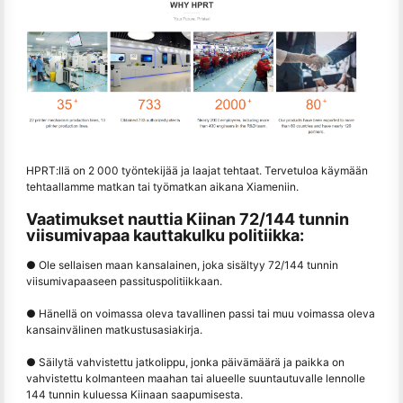
HPRT:llä on 2 000 työntekijää ja laajat tehtaat. Tervetuloa käymään
tehtaallamme matkan tai työmatkan aikana Xiameniin.
Vaatimukset nauttia Kiinan 72/144 tunnin
viisumivapaa kauttakulku politiikka:
● Ole sellaisen maan kansalainen, joka sisältyy 72/144 tunnin
viisumivapaaseen passituspolitiikkaan.
● Hänellä on voimassa oleva tavallinen passi tai muu voimassa oleva
kansainvälinen matkustusasiakirja.
● Säilytä vahvistettu jatkolippu, jonka päivämäärä ja paikka on
vahvistettu kolmanteen maahan tai alueelle suuntautuvalle lennolle
144 tunnin kuluessa Kiinaan saapumisesta.