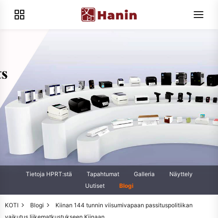
Tietoja HPRT:stä
Tapahtumat
Galleria
Näyttely
Uutiset
Blogi
KOTI
Blogi
Kiinan 144 tunnin viisumivapaan passituspolitiikan
vaikutus liikematkustukseen Kiinaan