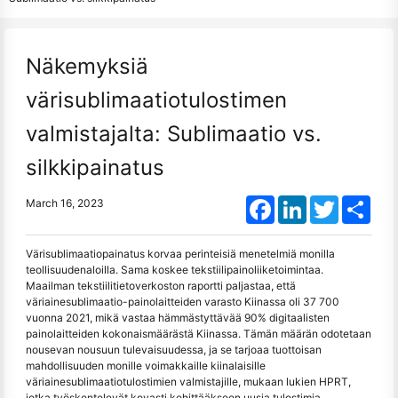
Näkemyksiä
värisublimaatiotulostimen
valmistajalta: Sublimaatio vs.
silkkipainatus
Facebook
LinkedIn
Twitter
Shar
March 16, 2023
Värisublimaatiopainatus korvaa perinteisiä menetelmiä monilla
teollisuudenaloilla. Sama koskee tekstiilipainoliiketoimintaa.
Maailman tekstiilitietoverkoston raportti paljastaa, että
väriainesublimaatio-painolaitteiden varasto Kiinassa oli 37 700
vuonna 2021, mikä vastaa hämmästyttävää 90% digitaalisten
painolaitteiden kokonaismäärästä Kiinassa. Tämän määrän odotetaan
nousevan nousuun tulevaisuudessa, ja se tarjoaa tuottoisan
mahdollisuuden monille voimakkaille kiinalaisille
väriainesublimaatiotulostimien valmistajille, mukaan lukien HPRT,
jotka työskentelevät kovasti kehittääkseen uusia tulostimia