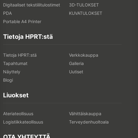
Digitaaliset tekstiilitulostimet
3D-TULOKSET
PDA
KUVATULOKSET
Portable A4 Printer
Tietoja HPRT:stä
Tietoja HPRT:stä
Verkkokauppa
Tapahtumat
Galleria
Näyttely
Uutiset
Blogi
Liuokset
Ateriateollisuus
Vähittäiskauppa
Logistiikkateollisuus
Terveydenhuoltoala
OTA YHTEYTTÄ