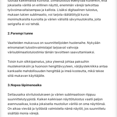
tuottaa kaikenlaisia kuvioita. Silmätulostus edellyttää kuitenkin, että
jokaisella värillä on erillinen näyttö, enemmän värejä tarkoittaa
työvoimavaltaisempaa ja kallista. Lisäksi digitaalinen tulostus,
mukaan lukien sublimaatio, voi tarjota räätälöityjä kuvia
monimutkaisilla kuvioilla ja värien välisillä sävymuutoksilla, joita
serigrafia ei voi tehdä.
2.Parempi tunne
Vaatteiden mukavuus on suunnittelijoiden huolenaihe. Nykyään
erinomaiset tulostinvalmistajat tarjoavat vahvoja
värisublimaatiotulostimia tämän tavoitteen saavuttamiseksi.
Toisin kuin silkkipainatus, joka yleensä johtaa paksuihin
mustekerroksiin ja huonoon hengittävyyteen, värjäystekniikka antaa
kankaalle mahdollisuuden hengittää ja imeä kosteutta, mikä tekee
siitä mukavan käyttäjälle.
3.Nopea läpimenoaika
Settausaika siivitulostukseen ja värien sublimaatioon riippuu
suunnittelutyypistä. Kaiken kaikkiaan näyttötulostus vaatii paljon
asennusaikaa, koska jokaisella muotoilun värillä on oma näyttönsä.
On aikaa vievää ja työlästä valmistella nämä näytöt, jos suunnittelu
sisältää monia värejä.