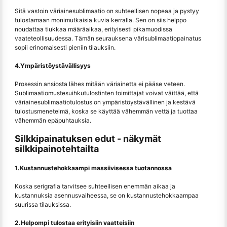
Sitä vastoin väriainesublimaatio on suhteellisen nopeaa ja pystyy
tulostamaan monimutkaisia kuvia kerralla. Sen on siis helppo
noudattaa tiukkaa määräaikaa, erityisesti pikamuodissa
vaateteollisuudessa. Tämän seurauksena värisublimaatiopainatus
sopii erinomaisesti pieniin tilauksiin.
4.Ympäristöystävällisyys
Prosessin ansiosta lähes mitään väriainetta ei pääse veteen.
Sublimaatiomustesuihkutulostinten toimittajat voivat väittää, että
väriainesublimaatiotulostus on ympäristöystävällinen ja kestävä
tulostusmenetelmä, koska se käyttää vähemmän vettä ja tuottaa
vähemmän epäpuhtauksia.
Silkkipainatuksen edut - näkymät
silkkipainotehtailta
1.Kustannustehokkaampi massiivisessa tuotannossa
Koska serigrafia tarvitsee suhteellisen enemmän aikaa ja
kustannuksia asennusvaiheessa, se on kustannustehokkaampaa
suurissa tilauksissa.
2.Helpompi tulostaa erityisiin vaatteisiin