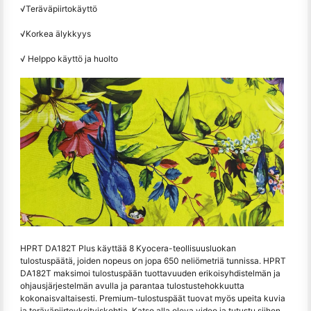
√Teräväpiirtokäyttö
√Korkea älykkyys
√ Helppo käyttö ja huolto
HPRT DA182T Plus käyttää 8 Kyocera-teollisuusluokan
tulostuspäätä, joiden nopeus on jopa 650 neliömetriä tunnissa. HPRT
DA182T maksimoi tulostuspään tuottavuuden erikoisyhdistelmän ja
ohjausjärjestelmän avulla ja parantaa tulostustehokkuutta
kokonaisvaltaisesti. Premium-tulostuspäät tuovat myös upeita kuvia
ja teräväpiirtoyksityiskohtia. Katso alla oleva video ja tutustu siihen,