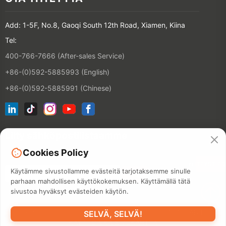
Add: 1-5F, No.8, Gaoqi South 12th Road, Xiamen, Kiina
Tel:
400-766-7666 (After-sales Service)
+86-(0)592-5885993 (English)
+86-(0)592-5885991 (Chinese)
Liity sähköpostilistaamme
Cookies Policy
YHTEYSTIE
Käytämme sivustollamme evästeitä tarjotaksemme sinulle
parhaan mahdollisen käyttökokemuksen. Käyttämällä tätä
sivustoa hyväksyt evästeiden käytön.
©2026 XIAMEN HANIN CO., LTD.
TIETOSUOJAKÄYTÄNTÖ
SELVÄ, SELVÄ!
KÄYTTÖAIKA
SIVUKARTTA