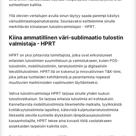
suhteellisen kalliita.
Yllä olevien vertailujen avulla sinun täytyy saada parempi käsitys
värisublimaatiopainatuksesta. Seuraavaksi esittelemme sinulle
merkittävän kiinalaisen tulostinvalmistajan - HPRT.
Kiina ammatillinen väri-sublimaatio tulostin
valmistaja - HPRT
HPRT on yksi johtavista toimittajista, jotka ovat erikoistuneet
erilaisten tulostimien suunnitteluun ja valmistukseen, kuten POS-
tulostimiin, mobiilitulostimiin, tarratulostimiin ja digitaalisiin
tekstiilitulostimiin. HPRT:llä on kokenut ja innovatiivinen T&K-tiimi,
joka jatkaa tuotteiden kehittämistä ja parantamista nopeasti
muuttuvien markkinoiden vaatimusten täyttämiseksi.
Vahva tulostinvalmistaja HPRT tarjoaa sinulle yhden luukun
tulostinratkaisun. Se tarjoaa erilaisia tulostimia eri kohtauksiin.
Kannettavista mobiilitulostimista liikemiehille matkalla, tyylikkäistä
kotiläksytulostimista lapsillesi, kätevistä kuljetustarratulostimista
liikkeellä oleville kuriireille älykkäisiin lämpökassatulostimiin
kassanhoitajille, HPRT tekee aina kovasti töitä vastatakseen
asiakkaiden tarpeisiin kaikilta osin.