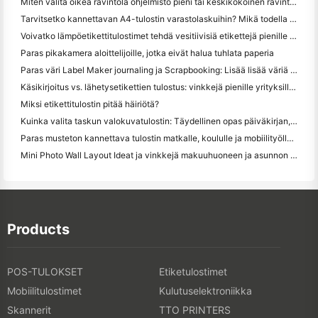
Miten valita oikea ravintola ohjelmisto pieni tai keskikokoinen ravintola
Tarvitsetko kannettavan A4-tulostin varastolaskuihin? Mikä todella toimii
Voivatko lämpöetikettitulostimet tehdä vesitiivisiä etikettejä pienille yritystuotteille?
Paras pikakamera aloittelijoille, jotka eivät halua tuhlata paperia
Paras väri Label Maker journaling ja Scrapbooking: Lisää lisää väriä jokaiselle sivulle
Käsikirjoitus vs. lähetysetikettien tulostus: vinkkejä pienille yrityksille vuonna 2026
Miksi etikettitulostin pitää häiriötä?
Kuinka valita taskun valokuvatulostin: Täydellinen opas päiväkirjan, matkan ja iPhone-käyttäjille
Paras musteton kannettava tulostin matkalle, koululle ja mobiilityölle: Hanin MT620 Pro Review
Mini Photo Wall Layout Ideat ja vinkkejä makuuhuoneen ja asunnon koristelu
Products
POS-TULOKSET
Etiketulostimet
Mobiilitulostimet
Kulutuselektroniikka
Skannerit
TTO PRINTERS