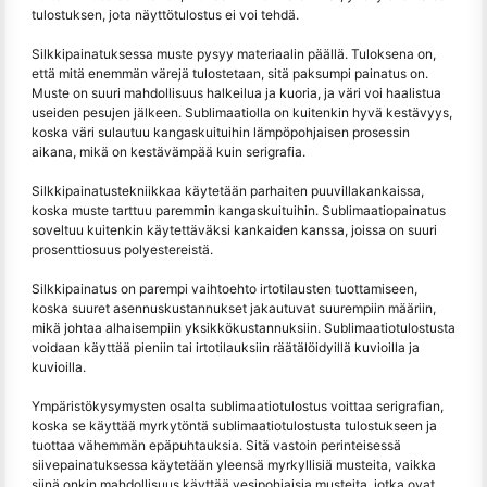
tulostuksen, jota näyttötulostus ei voi tehdä.
Silkkipainatuksessa muste pysyy materiaalin päällä. Tuloksena on,
että mitä enemmän värejä tulostetaan, sitä paksumpi painatus on.
Muste on suuri mahdollisuus halkeilua ja kuoria, ja väri voi haalistua
useiden pesujen jälkeen. Sublimaatiolla on kuitenkin hyvä kestävyys,
koska väri sulautuu kangaskuituihin lämpöpohjaisen prosessin
aikana, mikä on kestävämpää kuin serigrafia.
Silkkipainatustekniikkaa käytetään parhaiten puuvillakankaissa,
koska muste tarttuu paremmin kangaskuituihin. Sublimaatiopainatus
soveltuu kuitenkin käytettäväksi kankaiden kanssa, joissa on suuri
prosenttiosuus polyestereistä.
Silkkipainatus on parempi vaihtoehto irtotilausten tuottamiseen,
koska suuret asennuskustannukset jakautuvat suurempiin määriin,
mikä johtaa alhaisempiin yksikkökustannuksiin. Sublimaatiotulostusta
voidaan käyttää pieniin tai irtotilauksiin räätälöidyillä kuvioilla ja
kuvioilla.
Ympäristökysymysten osalta sublimaatiotulostus voittaa serigrafian,
koska se käyttää myrkytöntä sublimaatiotulostusta tulostukseen ja
tuottaa vähemmän epäpuhtauksia. Sitä vastoin perinteisessä
siivepainatuksessa käytetään yleensä myrkyllisiä musteita, vaikka
siinä onkin mahdollisuus käyttää vesipohjaisia musteita, jotka ovat