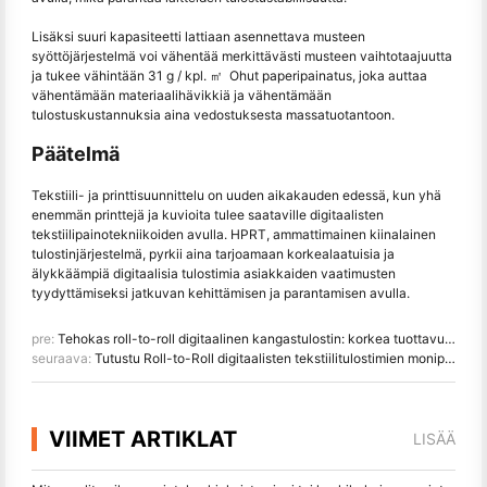
Lisäksi suuri kapasiteetti lattiaan asennettava musteen
syöttöjärjestelmä voi vähentää merkittävästi musteen vaihtotaajuutta
ja tukee vähintään 31 g / kpl. ㎡ Ohut paperipainatus, joka auttaa
vähentämään materiaalihävikkiä ja vähentämään
tulostuskustannuksia aina vedostuksesta massatuotantoon.
Päätelmä
Tekstiili- ja printtisuunnittelu on uuden aikakauden edessä, kun yhä
enemmän printtejä ja kuvioita tulee saataville digitaalisten
tekstiilipainotekniikoiden avulla. HPRT, ammattimainen kiinalainen
tulostinjärjestelmä, pyrkii aina tarjoamaan korkealaatuisia ja
älykkäämpiä digitaalisia tulostimia asiakkaiden vaatimusten
tyydyttämiseksi jatkuvan kehittämisen ja parantamisen avulla.
pre:
Tehokas roll-to-roll digitaalinen kangastulostin: korkea tuottavuus ja korkea älykkyys DA188S
seuraava:
Tutustu Roll-to-Roll digitaalisten tekstiilitulostimien monipuolisuuteen: mihin kankaisiin voit tulostaa
VIIMET ARTIKLAT
LISÄÄ