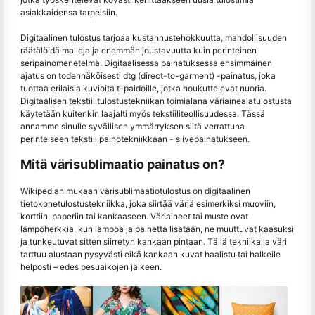
asiakkaidensa tarpeisiin.
Digitaalinen tulostus tarjoaa kustannustehokkuutta, mahdollisuuden
räätälöidä malleja ja enemmän joustavuutta kuin perinteinen
seripainomenetelmä. Digitaalisessa painatuksessa ensimmäinen
ajatus on todennäköisesti dtg (direct-to-garment) -painatus, joka
tuottaa erilaisia kuvioita t-paidoille, jotka houkuttelevat nuoria.
Digitaalisen tekstiilitulostustekniikan toimialana väriainealatulostusta
käytetään kuitenkin laajalti myös tekstiiliteollisuudessa. Tässä
annamme sinulle syvällisen ymmärryksen siitä verrattuna
perinteiseen tekstiilipainotekniikkaan - siivepainatukseen.
Mitä värisublimaatio painatus on?
Wikipedian mukaan värisublimaatiotulostus on digitaalinen
tietokonetulostustekniikka, joka siirtää väriä esimerkiksi muoviin,
korttiin, paperiin tai kankaaseen. Väriaineet tai muste ovat
lämpöherkkiä, kun lämpöä ja painetta lisätään, ne muuttuvat kaasuksi
ja tunkeutuvat sitten siirretyn kankaan pintaan. Tällä tekniikalla väri
tarttuu alustaan pysyvästi eikä kankaan kuvat haalistu tai halkeile
helposti – edes pesuaikojen jälkeen.