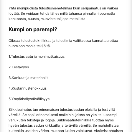
Yhtä monipuolista tulostusmenetelmää kuin seripainatus on vaikea
löytää. Se voidaan tehdä lähes millä tahansa pinnalla riippumatta
kankaasta, puusta, muovista tai jopa metallista.
Kumpi on parempi?
Oikeaa tulostustekniikkaa ja tulostimia valittaessa kannattaa ottaa
huomioon monia tekijöitä.
1.Tulostuslaatu ja monimutkaisuus
2.Kestävyys
3.Kankaat ja materiaalit
4.Kustannustehokkuus
5.Ympäristöystävällisyys
Silkkipainatus tuo erinomaisen tulostuslaadun eloisilla ja terävillä
väreillä. Se sopii erinomaisesti malleihin, joissa on yksi tai useampi
väri, kuten tekstejä ja logoja. Sublimaatiotekniikka tuottaa myös
hyvän tulostuslaadun kirkkailla ja terävillä väreillä. Se mahdollistaa
kuitenkin useiden värien, mukaan lukien valokuvat, yksityiskohtaisen