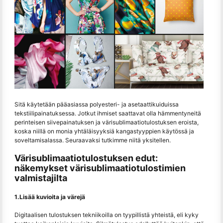
Sitä käytetään pääasiassa polyesteri- ja asetaattikuiduissa
tekstiilipainatuksessa. Jotkut ihmiset saattavat olla hämmentyneitä
perinteisen siivepainatuksen ja värisublimaatiotulostuksen eroista,
koska niillä on monia yhtäläisyyksiä kangastyyppien käytössä ja
soveltamisalassa. Seuraavaksi tutkimme niitä yksitellen.
Värisublimaatiotulostuksen edut:
näkemykset värisublimaatiotulostimien
valmistajilta
1.Lisää kuvioita ja värejä
Digitaalisen tulostuksen tekniikoilla on tyypillistä yhteistä, eli kyky