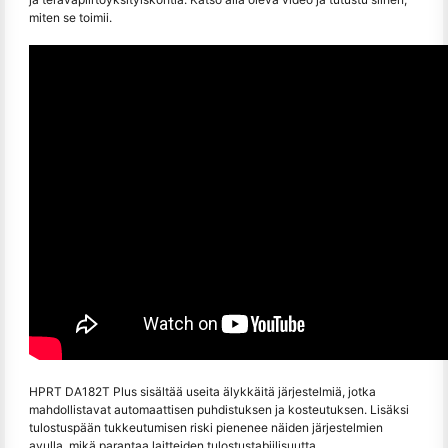
miten se toimii.
HPRT DA182T Plus sisältää useita älykkäitä järjestelmiä, jotka
mahdollistavat automaattisen puhdistuksen ja kosteutuksen. Lisäksi
tulostuspään tukkeutumisen riski pienenee näiden järjestelmien
avulla, mikä parantaa laitteiden tulostustabiilisuutta.