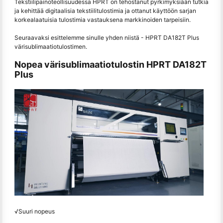
Tekstiilipainoteollisuudessa HPRT on tehostanut pyrkimyksiään tutkia
ja kehittää digitaalisia tekstiilitulostimia ja ottanut käyttöön sarjan
korkealaatuisia tulostimia vastauksena markkinoiden tarpeisiin.
Seuraavaksi esittelemme sinulle yhden niistä - HPRT DA182T Plus
värisublimaatiotulostimen.
Nopea värisublimaatiotulostin HPRT DA182T
Plus
√Suuri nopeus