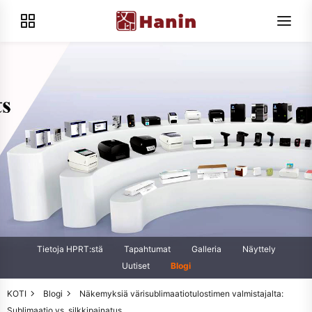
Tietoja HPRT:stä
Tapahtumat
Galleria
Näyttely
Uutiset
Blogi
KOTI
Blogi
Näkemyksiä värisublimaatiotulostimen valmistajalta:
Sublimaatio vs. silkkipainatus