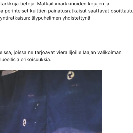
 tarkkoja tietoja. Matkailumarkkinoiden kojujen ja
a perinteiset kuittien painatusratkaisut saattavat osoittaut
yntiratkaisun: älypuhelimen yhdistettynä
ssa, joissa ne tarjoavat vierailijoille laajan valikoiman
lueellisia erikoisuuksia.