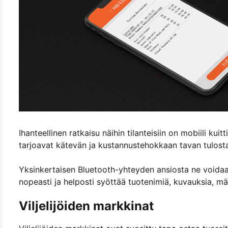
Ihanteellinen ratkaisu näihin tilanteisiin on mobiili kui
tarjoavat kätevän ja kustannustehokkaan tavan tulostaa
Yksinkertaisen Bluetooth-yhteyden ansiosta ne voidaan 
nopeasti ja helposti syöttää tuotenimiä, kuvauksia, mää
Viljelijöiden markkinat