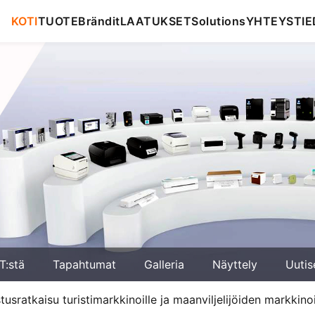
KOTI
TUOTE
Brändit
LAATUKSET
Solutions
YHTEYSTIE
T:stä
Tapahtumat
Galleria
Näyttely
Uutis
stusratkaisu turistimarkkinoille ja maanviljelijöiden markkinoi