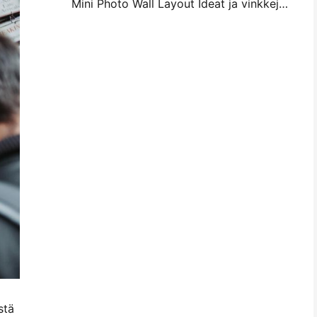
Mini Photo Wall Layout Ideat ja vinkkejä makuuhuoneen ja asunnon koristelu
stä