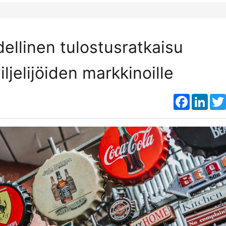
dellinen tulostusratkaisu
iljelijöiden markkinoille
Faceboo
Link