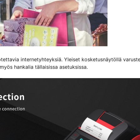
uotettavia internetyhteyksiä. Yleiset kosketusnäytöllä varust
 myös hankalia tällaisissa asetuksissa.