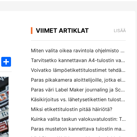
VIIMET ARTIKLAT
LISÄÄ
Miten valita oikea ravintola ohjelmisto pieni tai keskikokoinen ravintola
k
edIn
Twitter
Share
Tarvitsetko kannettavan A4-tulostin varastolaskuihin? Mikä todella toimii
Voivatko lämpöetikettitulostimet tehdä vesitiivisiä etikettejä pienille yritystuotteille?
Paras pikakamera aloittelijoille, jotka eivät halua tuhlata paperia
Paras väri Label Maker journaling ja Scrapbooking: Lisää lisää väriä jokaiselle sivulle
Käsikirjoitus vs. lähetysetikettien tulostus: vinkkejä pienille yrityksille vuonna 2026
Miksi etikettitulostin pitää häiriötä?
Kuinka valita taskun valokuvatulostin: Täydellinen opas päiväkirjan, matkan ja iPhone-käyttäjille
Paras musteton kannettava tulostin matkalle, koululle ja mobiilityölle: Hanin MT620 Pro Review