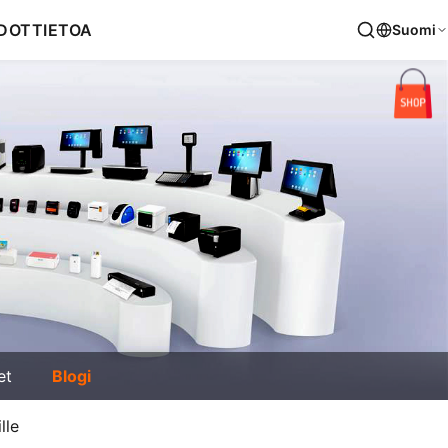
DOT
TIETOA
Suomi
et
Blogi
lle