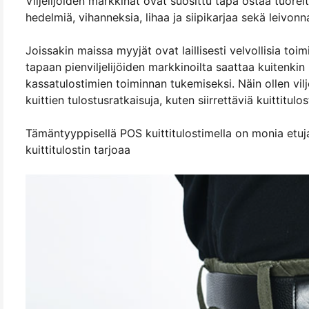
Viljelijöiden markkinat ovat suosittu tapa ostaa tuoreita
hedelmiä, vihanneksia, lihaa ja siipikarjaa sekä leivonna
Joissakin maissa myyjät ovat laillisesti velvollisia to
tapaan pienviljelijöiden markkinoilta saattaa kuitenkin 
kassatulostimien toiminnan tukemiseksi. Näin ollen vilj
kuittien tulostusratkaisuja, kuten siirrettäviä kuittitulos
Tämäntyyppisellä POS kuittitulostimella on monia et
kuittitulostin tarjoaa