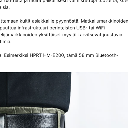
 tuotteita ja muita paikallisesti valmistettuja tuotteita, kut
isia.
imittamaan kuitit asiakkaille pyynnöstä. Matkailumarkkinoide
puuttua infrastruktuuri perinteisten USB- tai WiFi-
elijämarkkinoiden yksittäiset myyjät tarvitsevat joustavia
timia.
uja. Esimerkiksi HPRT HM-E200, tämä 58 mm Bluetooth-