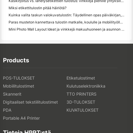
Käsikirjoitus vs. lähetysetikettien tulostus: vinkkejä pienille yrityksille vuonna 2026
Miksi etikettitulostin pitää häiriötä?
Kuinka valita taskun valokuvatulostin: Täydellinen opas päiväkirjan, matkan ja iPhone-käyttäjille
Paras musteton kannettava tulostin matkalle, koululle ja mobiilityölle: Hanin MT620 Pro Review
Mini Photo Wall Layout Ideat ja vinkkejä makuuhuoneen ja asunnon koristelu
Products
POS-TULOKSET
Etiketulostimet
Mobiilitulostimet
Kulutuselektroniikka
Skannerit
TTO PRINTERS
Digitaaliset tekstiilitulostimet
3D-TULOKSET
PDA
KUVATULOKSET
Portable A4 Printer
Tietoja HPRT:stä