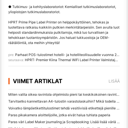
● Tutkimus- ja kehityslaboratoriot: Kemialliset tutkimuslaboratoriot,
yliopistojen tutkimuslaboratoriot.
HPRT Prime Pipe Label Printer on helppokäyttöinen, tehokas ja
luotettava ratkaisu kaikkiin putkien merkintätarpeisiin. Sen avulla luot
helposti standardinmukaisia putkitarroja, mikä luo turvallisen ja
tehokkaan tuotantoympäristön. Jos haluat tukkuostoja ja OEM-
räätälöintiä, ota meihin yhteyttä!
pre:
Parhaat POS-tulostimet hotelli- ja hotelliteollisuudelle vuonna 2024
seuraava:
HPRT: Premier Kiina Thermal WiFi Label Printer Valmistaja globaalille teollisuudelle
VIIMET ARTIKLAT
LISÄÄ
Miten valita oikea ravintola ohjelmisto pieni tai keskikokoinen ravintola
Tarvitsetko kannettavan A4-tulostin varastolaskuihin? Mikä todella toimii
Voivatko lämpöetikettitulostimet tehdä vesitiivisiä etikettejä pienille yritystuotteille?
Paras pikakamera aloittelijoille, jotka eivät halua tuhlata paperia
Paras väri Label Maker journaling ja Scrapbooking: Lisää lisää väriä jokaiselle sivulle