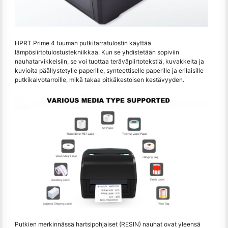
HPRT Prime 4 tuuman putkitarratulostin käyttää
lämpösiirtotulostustekniikkaa. Kun se yhdistetään sopiviin
nauhatarvikkeisiin, se voi tuottaa teräväpiirtotekstiä, kuvakkeita ja
kuvioita päällystetylle paperille, synteettiselle paperille ja erilaisille
putkikalvotarroille, mikä takaa pitkäkestoisen kestävyyden.
Putkien merkinnässä hartsipohjaiset (RESIN) nauhat ovat yleensä