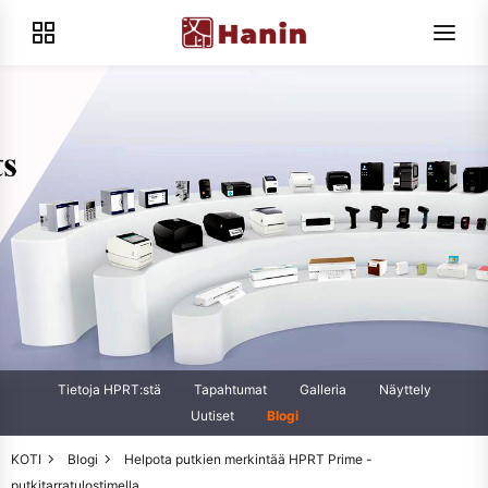
Tietoja HPRT:stä
Tapahtumat
Galleria
Näyttely
Uutiset
Blogi
KOTI
Blogi
Helpota putkien merkintää HPRT Prime -
putkitarratulostimella