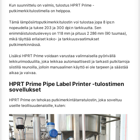
Kun suunnittelu on valmis, tulostus HPRT Prime -
putkimerkkitulostimella on helppoa.
Tämä lämpösiirtoputkimerkkitulostin voi tulostaa jopa 8 ips:n
nopeudella ja tukee 203 ja 300 dpi:n tarkkuutta. Sen
enimmäistulostusleveys on 118 mm ja pituus 2 286 mm (90 tuumaa),
mikä täyttää erilaiset koko- ja tarkkuusvaatimukset
putkimerkinnässä.
Lisäksi HPRT Prime voidaan varustaa valinnaisella pyörivällä
leikkurimoduulilla, joka leikkaa automaattisesti ja tarkasti putkitarroja
siistillä reunoilla, jolloin manuaalinen käyttö ei ole tarpeen ja säästää
aikaa ja vaivaa.
HPRT Prime Pipe Label Printer -tulostimen
sovellukset
HPRT Prime on tehokas putkimerkintätarratulostin, joka soveltuu
useille teollisuudenaloille, kuten: