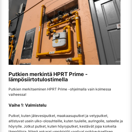
Putkien merkintä HPRT Prime -
lämpösiirtotulostimella
Putkien merkitseminen HPRT Prime -ohjelmalla vain kolmessa
vaiheessa!
Vaihe 1: Valmistelu
Putket, kuten jätevesiputket, maakaasuputket ja vetyputket,
altistuvat usein ulko-olosuhteille, kuten tuulelle, auringolle, sateelle ja
höyrylle. Jotkut putket, kuten höyryputket, kestävät jopa korkeita
lämpötiloja. Nämä ankarat ympäristöt vaativat poikkeuksellisen