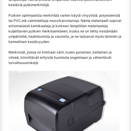
kestäviä putkimerkintöjä.
Putkien optimaalista merkintää varten käytä vinyylistä, polyesteristä
tai PVC:stä valmistettuja muovikalvotarroja. Nämä materiaalit sopivat
erinomaisesti kemikaaleja ja korkean lämpötilan materiaaleja
kuljettavien putkien merkitsemiseen, koska ne on tehty kestämään
ympäristöä, haalistumista ja vaurioita, ja ne tarjoavat myös lämmön ja
kemiallisen kestävyyden.
Merkinnät, joissa on kirkkaat värit, kuten punainen, keltainen ja
vihreä, kiinnittävät erityistä huomiota ongelmaan ja vähentävät
turvallisuusriskejä.