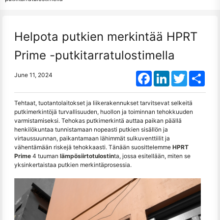
Helpota putkien merkintää HPRT
Prime -putkitarratulostimella
Facebook
LinkedIn
Twitter
Shar
June 11, 2024
Tehtaat, tuotantolaitokset ja liikerakennukset tarvitsevat selkeitä
putkimerkintöjä turvallisuuden, huollon ja toiminnan tehokkuuden
varmistamiseksi. Tehokas putkimerkintä auttaa paikan päällä
henkilökuntaa tunnistamaan nopeasti putkien sisällön ja
virtaussuunnan, paikantamaan lähimmät sulkuventtiilit ja
vähentämään riskejä tehokkaasti. Tänään suosittelemme
HPRT
Prime
4 tuuman
lämpösiirtotulostin
ta, jossa esitellään, miten se
yksinkertaistaa putkien merkintäprosessia.