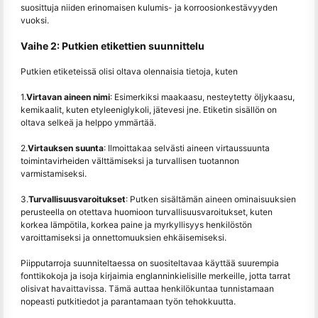
suosittuja niiden erinomaisen kulumis- ja korroosionkestävyyden
vuoksi.
Vaihe 2: Putkien etikettien suunnittelu
Putkien etiketeissä olisi oltava olennaisia tietoja, kuten
1.
Virtavan aineen nimi
: Esimerkiksi maakaasu, nesteytetty öljykaasu,
kemikaalit, kuten etyleeniglykoli, jätevesi jne. Etiketin sisällön on
oltava selkeä ja helppo ymmärtää.
2.
Virtauksen suunta
: Ilmoittakaa selvästi aineen virtaussuunta
toimintavirheiden välttämiseksi ja turvallisen tuotannon
varmistamiseksi.
3.
Turvallisuusvaroitukset
: Putken sisältämän aineen ominaisuuksien
perusteella on otettava huomioon turvallisuusvaroitukset, kuten
korkea lämpötila, korkea paine ja myrkyllisyys henkilöstön
varoittamiseksi ja onnettomuuksien ehkäisemiseksi.
Piipputarroja suunniteltaessa on suositeltavaa käyttää suurempia
fonttikokoja ja isoja kirjaimia englanninkielisille merkeille, jotta tarrat
olisivat havaittavissa. Tämä auttaa henkilökuntaa tunnistamaan
nopeasti putkitiedot ja parantamaan työn tehokkuutta.