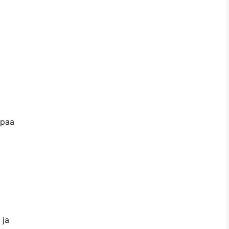
mpaa
i
 ja