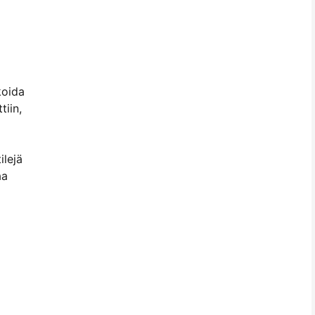
koida
tiin,
ilejä
aa