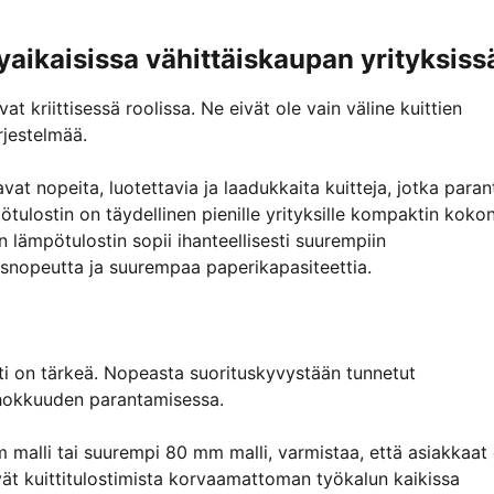
yaikaisissa vähittäiskaupan yrityksiss
 kriittisessä roolissa. Ne eivät ole vain väline kuittien
rjestelmää.
oavat nopeita, luotettavia ja laadukkaita kuitteja, jotka para
lostin on täydellinen pienille yrityksille kompaktin kokon
lämpötulostin sopii ihanteellisesti suurempiin
usnopeutta ja suurempaa paperikapasiteettia.
i on tärkeä. Nopeasta suorituskyvystään tunnetut
ehokkuuden parantamisessa.
alli tai suurempi 80 mm malli, varmistaa, että asiakkaat 
t kuittitulostimista korvaamattoman työkalun kaikissa