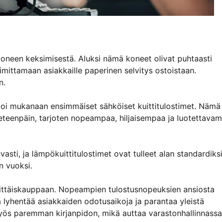
koneen keksimisestä. Aluksi nämä koneet olivat puhtaasti
oimittamaan asiakkaille paperinen selvitys ostoistaan.
n.
toi mukanaan ensimmäiset sähköiset kuittitulostimet. Nämä
el eteenpäin, tarjoten nopeampaa, hiljaisempaa ja luotettava
vasti, ja lämpökuittitulostimet ovat tulleet alan standardiks
n vuoksi.
vähittäiskauppaan. Nopeampien tulostusnopeuksien ansiosta
 lyhentää asiakkaiden odotusaikoja ja parantaa yleistä
myös paremman kirjanpidon, mikä auttaa varastonhallinnassa