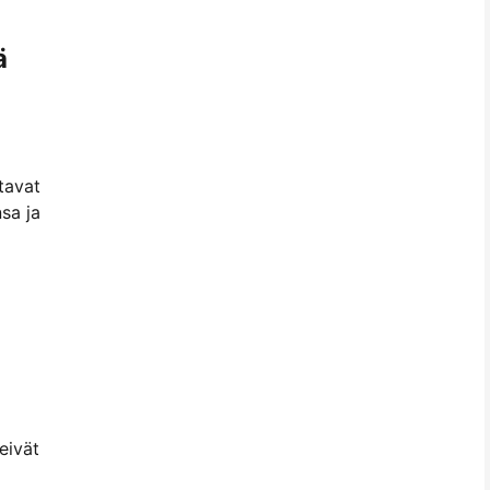
ä
ntavat
sa ja
eivät