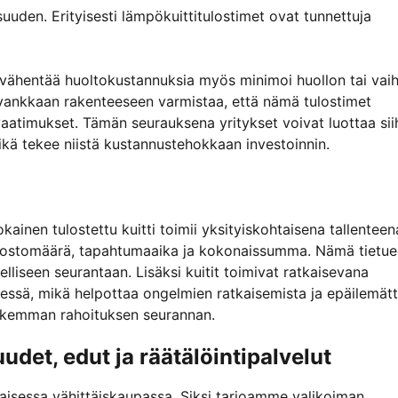
suuden. Erityisesti lämpökuittitulostimet ovat tunnettuja
si vähentää huoltokustannuksia myös minimoi huollon tai vai
 vankkaan rakenteeseen varmistaa, että nämä tulostimet
aatimukset. Tämän seurauksena yritykset voivat luottaa sii
mikä tekee niistä kustannustehokkaan investoinnin.
okainen tulostettu kuitti toimii yksityiskohtaisena tallenteen
ot, ostomäärä, tapahtumaaika ja kokonaissumma. Nämä tietue
elliseen seurantaan. Lisäksi kuitit toimivat ratkaisevana
ydessä, mikä helpottaa ongelmien ratkaisemista ja epäilemät
ukemman rahoituksen seurannan.
udet, edut ja räätälöintipalvelut
isessa vähittäiskaupassa. Siksi tarjoamme valikoiman