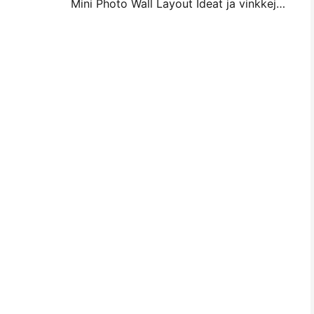
Mini Photo Wall Layout Ideat ja vinkkejä makuuhuoneen ja asunnon koristelu