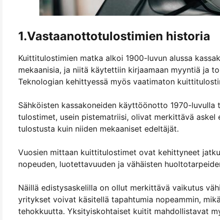
1.Vastaanottotulostimien historia
Kuittitulostimien matka alkoi 1900-luvun alussa kassa
mekaanisia, ja niitä käytettiin kirjaamaan myyntiä ja t
Teknologian kehittyessä myös vaatimaton kuittitulosti
Sähköisten kassakoneiden käyttöönotto 1970-luvulla 
tulostimet, usein pistematriisi, olivat merkittävä ask
tulostusta kuin niiden mekaaniset edeltäjät.
Vuosien mittaan kuittitulostimet ovat kehittyneet jatku
nopeuden, luotettavuuden ja vähäisten huoltotarpeide
Näillä edistysaskelilla on ollut merkittävä vaikutus 
yritykset voivat käsitellä tapahtumia nopeammin, mikä
tehokkuutta. Yksityiskohtaiset kuitit mahdollistavat 