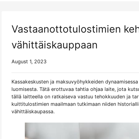
Vastaanottotulostimien kehi
vähittäiskauppaan
August 1, 2023
Kassakeskusten ja maksuvyöhykkeiden dynaamisessa ym
luomisesta. Tätä erottuvaa tahtia ohjaa laite, jota kut
tällä laitteella on ratkaiseva vastuu tehokkuuden ja t
kuittitulostimien maailmaan tutkimaan niiden historial
vähittäiskaupassa.