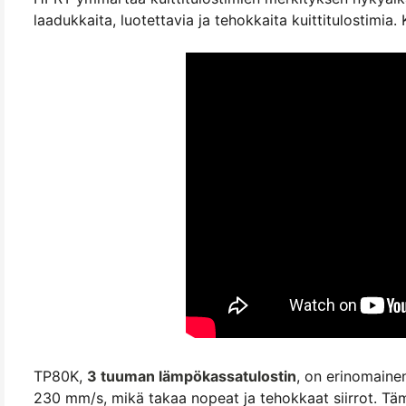
laadukkaita, luotettavia ja tehokkaita kuittitulostim
TP80K,
3 tuuman lämpökassatulostin
, on erinomaine
230 mm/s, mikä takaa nopeat ja tehokkaat siirrot. Tämä