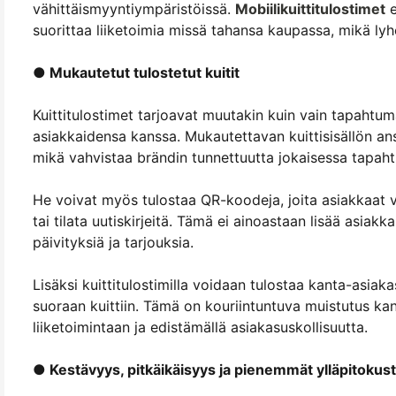
vähittäismyyntiympäristöissä.
Mobiilikuittitulostimet
e
suorittaa liiketoimia missä tahansa kaupassa, mikä ly
● Mukautetut tulostetut kuitit
Kuittitulostimet tarjoavat muutakin kuin vain tapahtu
asiakkaidensa kanssa. Mukautettavan kuittisisällön ans
mikä vahvistaa brändin tunnettuutta jokaisessa tapah
He voivat myös tulostaa QR-koodeja, joita asiakkaat v
tai tilata uutiskirjeitä. Tämä ei ainoastaan lisää asiak
päivityksiä ja tarjouksia.
Lisäksi kuittitulostimilla voidaan tulostaa kanta-asiakas
suoraan kuittiin. Tämä on kouriintuntuva muistutus ka
liiketoimintaan ja edistämällä asiakasuskollisuutta.
● Kestävyys, pitkäikäisyys ja pienemmät ylläpitoku