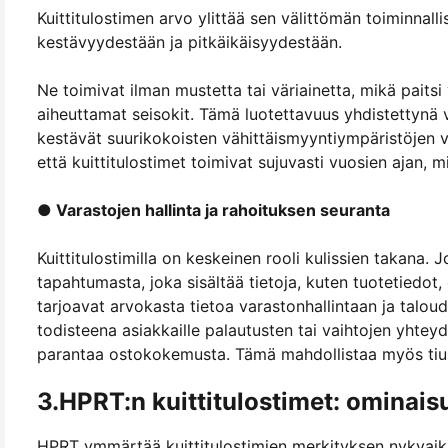
Kuittitulostimen arvo ylittää sen välittömän toiminnalli
kestävyydestään ja pitkäikäisyydestään.
Ne toimivat ilman mustetta tai väriainetta, mikä pait
aiheuttamat seisokit. Tämä luotettavuus yhdistettynä
kestävät suurikokoisten vähittäismyyntiympäristöjen v
että kuittitulostimet toimivat sujuvasti vuosien ajan, 
● Varastojen hallinta ja rahoituksen seuranta
Kuittitulostimilla on keskeinen rooli kulissien takana. J
tapahtumasta, joka sisältää tietoja, kuten tuotetied
tarjoavat arvokasta tietoa varastonhallintaan ja taloud
todisteena asiakkaille palautusten tai vaihtojen yhte
parantaa ostokokemusta. Tämä mahdollistaa myös ti
3.HPRT:n kuittitulostimet: ominaisu
HPRT ymmärtää kuittitulostimien merkityksen nykyaika