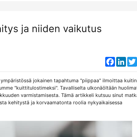
tys ja niiden vaikutus
Faceboo
Link
päristössä jokainen tapahtuma "piippaa" ilmoittaa kuitin
summe "kuittitulostimeksi". Tavalliselta ulkonäöltään huolima
arkkuuden varmistamisesta. Tämä artikkeli kutsuu sinut matk
lista kehitystä ja korvaamatonta roolia nykyaikaisessa