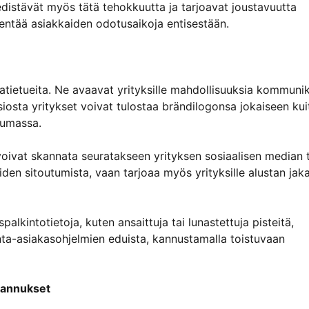
distävät myös tätä tehokkuutta ja tarjoavat joustavuutta
hentää asiakkaiden odotusaikoja entisestään.
matietueita. Ne avaavat yrityksille mahdollisuuksia kommuni
iosta yritykset voivat tulostaa brändilogonsa jokaiseen kuit
tumassa.
oivat skannata seuratakseen yrityksen sosiaalisen median t
kaiden sitoutumista, vaan tarjoaa myös yrityksille alustan jak
palkintotietoja, kuten ansaittuja tai lunastettuja pisteitä,
nta-asiakasohjelmien eduista, kannustamalla toistuvaan
stannukset