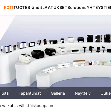
KOTI
TUOTE
Brändit
LAATUKSET
Solutions
YHTEYSTIE
T:stä
Tapahtumat
Galleria
Näyttely
Uutis
n vaikutus vähittäiskauppaan