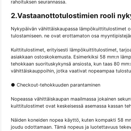
rahoituksen seurannassa.
2.Vastaanottotulostimien rooli nyk
Nykypäivän vähittäiskaupassa lämpökuittitulostimet ovat
tulostamiseen. ne ovat erottamaton osa myyntipistejä
Kuittitulostimet, erityisesti lämpökuittitulostimet, tarj
asiakkaan ostoskokemusta. Esimerkiksi 58 mm:n lämpötu
tehokkaan suorituskykynsä ansiosta, kun taas 80 mm:n 
vähittäiskauppoihin, jotka vaativat nopeampaa tulost
● Checkout-tehokkuuden parantaminen
Nopeassa vähittäiskaupan maailmassa jokainen sekunt
kuittitulostimet ovat keskeisessä asemassa kassan t
Näiden koneiden nopea käyttö, kuten kompakti 58 mm m
joudu odottamaan. Tämä nopeus ja luotettavuus tekevä