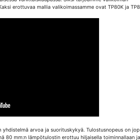
ia. Kaksi erottuvaa mallia valikoimassamme ovat TP80K ja TP
n yhdistelmä arvoa ja suorituskykyä. Tulostusnopeus on jo
 80 mm:n lämpötulostin erottuu hiljaisella toiminnallaan j