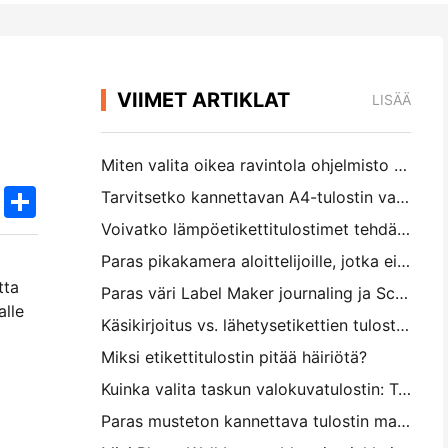
VIIMET ARTIKLAT
LISÄÄ
Miten valita oikea ravintola ohjelmisto pieni tai keskikokoinen ravintola
k
edIn
Twitter
Share
Tarvitsetko kannettavan A4-tulostin varastolaskuihin? Mikä todella toimii
Voivatko lämpöetikettitulostimet tehdä vesitiivisiä etikettejä pienille yritystuotteille?
Paras pikakamera aloittelijoille, jotka eivät halua tuhlata paperia
tta
Paras väri Label Maker journaling ja Scrapbooking: Lisää lisää väriä jokaiselle sivulle
alle
Käsikirjoitus vs. lähetysetikettien tulostus: vinkkejä pienille yrityksille vuonna 2026
Miksi etikettitulostin pitää häiriötä?
Kuinka valita taskun valokuvatulostin: Täydellinen opas päiväkirjan, matkan ja iPhone-käyttäjille
Paras musteton kannettava tulostin matkalle, koululle ja mobiilityölle: Hanin MT620 Pro Review