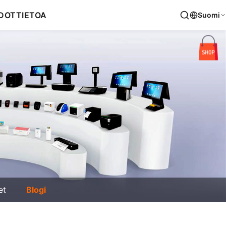
DOT
TIETOA
Suomi
et
Blogi