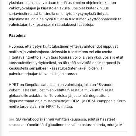
yksinkertaista ja se voidaan tehdä useimpien ohjelmointikielten
vakiotyökalujen ja kirjastojen avulla. Jos olet kuitenkin uusi
sarjaviestinnässä tai sinulla on erityisiä kysymyksiä tietystä
tulostimesta, on aina hyvä tutustua tulostimen käyttöoppaaseen tai
valmistajan tukiresursseihin saadaksesi lisätietoja.
Päätelmä
Huomaa, että tietyn kuittitulostimen yhteysvaihtoehdot riippuvat
mallista ja valmistajasta. Joissakin tulostimissa voi olla useita
liitäntävaihtoehtoja, kun taas toisissa voi olla vain yksi. Jos siis etsit
kassatulostinta yrityksellesi, on tärkeää selvittää ensin tarpeesi ja
keskustella sen jälkeen kassatulostinten jakelijoiden, IT-
palveluntarjoajan tai valmistajan kanssa.
HPRT on lämpökassatulostimien valmistaja, jolla on 18 vuoden
kokemus kassatulostimien kehittämisestä ja mukauttamisesta
globaaleille asiakkaille. Tervetuloa järjestelmäintegraattorit,
riippumattomat ohjelmistotoimittajat, OEM- ja ODM-kumppanit. Kerro
meille tarpeistasi, niin HPRT toimittaa.
pre:
2D viivakoodiskanneri vähittäiskaupassa, edut ja haasteet
seuraava:
Ymmärtää digitaalinen tekstiilitulostus: historia, edut ja Miinukset