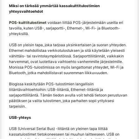
Miksi on tärkeää ymmärtää kassakuittitulostimien
yhteysvaihtoehdot
POS-kuittitulostimet
voidaan liittää POS-järjestelmään useilla eri
tavoilla, kuten USB-, sarjaportti-, Ethernet-, Wi-Fi- ja Bluetooth-
yhteyksillä.
USB on yleisin tapa, joka tarjoaa yksinkertaisen ja suoran yhteyden.
Ethernet mahdollistaa verkkotulostuksen ja sitä käytetään yleisesti
vähittäis- tai ravintolaympäristöissä. Sarjaporttiliitännät, vaikkakin
harvemmat, ovat luotettava vaihtoehto vanhemmille järjestelmille.
Monissa POS-tulostimissa on myös langattomat yhteydet, Wi-Fi ja
Bluetooth, jotka mahdollistavat suuremman liikkuvuuden.
Blogissa keskitytään POS-tulostimien langallisiin
liitäntävaihtoehtoihin: USB-liitäntä, Ethernet-liitäntä ja
sarjaporttiliitäntä. Tämän tiedon avulla voit tehdä tietoon perustuvan
päätöksen ja valita tulostimen, joka parhaiten sopii yrityksesi
tarpeisiin.
USB-yhteys
USB (Universal Serial Bus) -liitäntä on yleinen tapa liittää
kassatulostimet tietokoneeseen tai muuhun laitteeseen. USB on