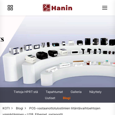
Tietoja HPRT:stä
Tapahtumat
Galleria
Näyttely
Uutiset
Blogi
KOTI
Blogi
POS-vastaanottotulostimien liitäntävaihtoehtojen
ymmärtäminen – USB, Ethernet, sarjaportti