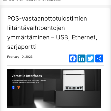
POS-vastaanottotulostimien
liitäntävaihtoehtojen
ymmärtäminen – USB, Ethernet,
sarjaportti
Facebook
LinkedIn
Twitter
Shar
February 10, 2023