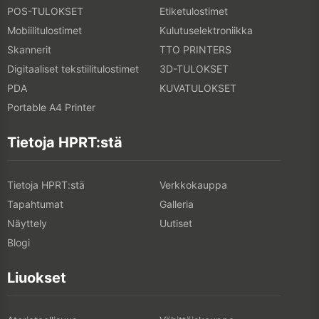
POS-TULOKSET
Etiketulostimet
Mobiilitulostimet
Kulutuselektroniikka
Skannerit
TTO PRINTERS
Digitaaliset tekstiilitulostimet
3D-TULOKSET
PDA
KUVATULOKSET
Portable A4 Printer
Tietoja HPRT:stä
Tietoja HPRT:stä
Verkkokauppa
Tapahtumat
Galleria
Näyttely
Uutiset
Blogi
Liuokset