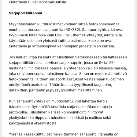
luotettavia tulostusominaisuuksia.
Sarjaporttiliitännät
Myyntipisteiden kuittitulostimet voidaan liittää tietokoneeseen tai
muuhun laitteeseen sarjaportilla (RS-232). Sarjaporttiyhteydet ovat
tyypillisesti hitaampia kuin USB- tai Ethernet-yhteydet, mutta niitä
käytetään edelleen yleisesti kuittitulostimissa, koska ne ovat
luotettavia ja yhteensopivia vanhempien järjestelmien kanssa.
Jos haluat liittää kassakuittitulostimen tietokoneeseen tai laitteeseen
sarjaporttiliitännällä, tarvitset sarjakaapelin, jossa on 9- tai 25-
nastainen liitin toisessa päässä ja yhteensopiva liitin toisessa päässä,
joka on yhteensopiva tulostimen kanssa. Sinun on myös määritettävä
tietokoneen tai laitteen sarjaporttiasetukset vastaamaan tulostimen
edellyttämiä asetuksia. Tähän kuuluu tyypillisesti taajuuden,
databittien, pariteetin ja pysäytysbittien määrittäminen.
Kun sarjaporttiyhteys on muodostettu, voit lähettää tietoja
tulostimeen käyttämällä tavallisia sarjaviestintäkomentoja ja -
protokollia. Tulostimen kanssa kommunikointiin liittyvät
yksityiskohdat riippuvat tulostimen merkistä ja mallista sekä
käyttämästäsi ohjelmistosta.
Yleensä kassakuittitulostimen liittäminen sarjaporttiliitännällä on