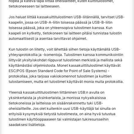
nopea ja kätevä tapa liittää oheislaitteet, kuten kuittitulostimet,
tietokoneeseen tai laitteeseen.
Jos haluat liittää kassakuittitulostimen USB-liitännällä, tarvitset USB-
kaapelin, jossa on USB-A-liitin toisessa päässä ja USB-B-liitin
toisessa päässä, joka on yhteensopiva tulostimen kanssa. Kun
kaapeli on kytketty, tietokoneen tai laitteen pitäisi tunnistaa tulostin
automaattisesti ja asentaa tarvittavat ohjaimet.
Kun tulostin on liitetty, voit lähettää siihen tietoja käyttämällä USB-
yhteysprotokollia ja -komentoja. Tulostimen kanssa kommunikointiin
liittyvät yksityiskohdat riippuvat tulostimen merkistä ja mallista sekä
käyttämästäsi ohjelmistosta. Monet kassakuittitulostimet käyttävät
ESC/POS (Epson Standard Code for Point of Sale Systems) -
protokollaa, joka tarjoaa vakiokomennot tulostimen ja kuittien
tulostamiseen, mutta eri tulostimet käyttävät monia muita protokollia.
Yleensä kassakuittitulostimen liittäminen USB:n avulla on
yksinkertaista ja yksinkertaista, ja monissa nykyaikaisissa
tietokoneissa ja laitteissa on sisäänrakennettu tuki USB-
oheislaitteille. Jos olet kuitenkin uusi USB-käyttäjä tai sinulla on
erityisiä kysymyksiä tietystä tulostimesta, on aina hyvä tutustua
tulostimen käyttöoppaaseen tai valmistajan tukiresursseihin
saadaksesi lisätietoja.