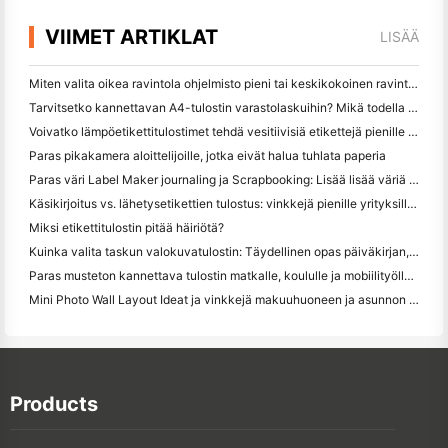
VIIMET ARTIKLAT
LISÄÄ
Miten valita oikea ravintola ohjelmisto pieni tai keskikokoinen ravintola
Tarvitsetko kannettavan A4-tulostin varastolaskuihin? Mikä todella toimii
Voivatko lämpöetikettitulostimet tehdä vesitiivisiä etikettejä pienille yritystuotteille?
Paras pikakamera aloittelijoille, jotka eivät halua tuhlata paperia
Paras väri Label Maker journaling ja Scrapbooking: Lisää lisää väriä jokaiselle sivulle
Käsikirjoitus vs. lähetysetikettien tulostus: vinkkejä pienille yrityksille vuonna 2026
Miksi etikettitulostin pitää häiriötä?
Kuinka valita taskun valokuvatulostin: Täydellinen opas päiväkirjan, matkan ja iPhone-käyttäjille
Paras musteton kannettava tulostin matkalle, koululle ja mobiilityölle: Hanin MT620 Pro Review
Mini Photo Wall Layout Ideat ja vinkkejä makuuhuoneen ja asunnon koristelu
Products