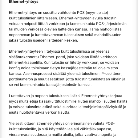
Ethernet-yhteys
Ethernet-yhteys on suosittu vaihtoehto POS (myyntipiste)
kuittitulostimien liittämiseen. Ethernet-yhteyden avulla tulostin
voidaan helposti liittää verkkoon ja kommunikoida POS-järjestelmän
tai muiden verkossa olevien laitteiden kanssa. Tämä mahdollistaa
nopeamman ja luotettavamman tulostuksen sekä mahdollisuuden
jakaa tulostin useiden laitteiden kesken.
Ethernet-yhteyteen liitetyissä kuittitulostimissa on yleensä
sisäänrakennettu Ethernet-portti, joka voidaan liittää verkkoon
Ethernet-kaapelilla. Kun tulostin on liitetty verkkoon, se voidaan
konfiguroida toimimaan tietyn kassajärjestelmän tai ohjelmiston
kanssa. Asennusprosessi sisältää yleensä tulostimen IP-osoitteen,
porttinumeron ja muut asetukset, jotta tulostin tunnistetaan oikein ja
se voi kommunikoida kassajärjestelmän kanssa.
Luotettavan ja nopean tulostuksen lisäksi Ethernet-yhteys tarjoaa
myös muita etuja kassakuittitulostimille, kuten mahdollisuuden hallita
ja valvoa tulostinta etänä sekä suorittaa laiteohjelmistopäivityksiä ja
muita huoltotehtäviä verkon kautta.
Yleisesti ottaen Ethernet-yhteys on erinomainen valinta POS-
kuittitulostimille, ja sitä käytetään laajalti vähittäiskaupassa,
vieraanvaraisuudessa ja muilla aloilla, jotka vaativat nopeita ja