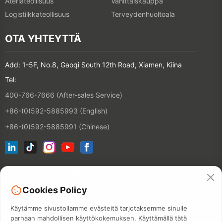
Ateriateollisuus
Vähittäiskauppa
Logistiikkateollisuus
Terveydenhuoltoala
OTA YHTEYTTÄ
Add: 1-5F, No.8, Gaoqi South 12th Road, Xiamen, Kiina
Tel:
400-766-7666 (After-sales Service)
+86-(0)592-5885993 (English)
+86-(0)592-5885991 (Chinese)
Liity sähköpostilistaamme
Cookies Policy
YHTEYSTIE
Käytämme sivustollamme evästeitä tarjotaksemme sinulle
parhaan mahdollisen käyttökokemuksen. Käyttämällä tätä