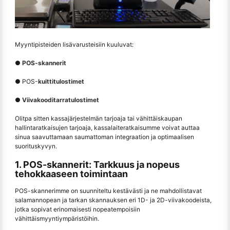
Myyntipisteiden lisävarusteisiin kuuluvat:
●
POS-skannerit
● POS-
kuittitulostimet
●
Viivakooditarratulostimet
Olitpa sitten kassajärjestelmän tarjoaja tai vähittäiskaupan
hallintaratkaisujen tarjoaja, kassalaiteratkaisumme voivat auttaa
sinua saavuttamaan saumattoman integraation ja optimaalisen
suorituskyvyn.
1. POS-skannerit: Tarkkuus ja nopeus
tehokkaaseen toimintaan
POS-skannerimme on suunniteltu kestävästi ja ne mahdollistavat
salamannopean ja tarkan skannauksen eri 1D- ja 2D-viivakoodeista,
jotka sopivat erinomaisesti nopeatempoisiin
vähittäismyyntiympäristöihin.