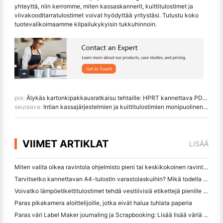
yhteyttä, niin kerromme, miten kassaskannerit, kuittitulostimet ja
viivakooditarratulostimet voivat hyödyttää yritystäsi. Tutustu koko
tuotevalikoimaamme kilpailukykyisin tukkuhinnoin.
pre:
Älykäs kartonkipakkausratkaisu tehtaille: HPRT kannettava PDA ja kannettava tarratulostin
seuraava:
Intian kassajärjestelmien ja kuittitulostimien monipuolinen kysyntä
VIIMET ARTIKLAT
LISÄÄ
Miten valita oikea ravintola ohjelmisto pieni tai keskikokoinen ravintola
Tarvitsetko kannettavan A4-tulostin varastolaskuihin? Mikä todella toimii
Voivatko lämpöetikettitulostimet tehdä vesitiivisiä etikettejä pienille yritystuotteille?
Paras pikakamera aloittelijoille, jotka eivät halua tuhlata paperia
Paras väri Label Maker journaling ja Scrapbooking: Lisää lisää väriä jokaiselle sivulle