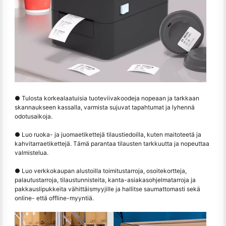
● Tulosta korkealaatuisia tuoteviivakoodeja nopeaan ja tarkkaan
skannaukseen kassalla, varmista sujuvat tapahtumat ja lyhennä
odotusaikoja.
● Luo ruoka- ja juomaetikettejä tilaustiedoilla, kuten maitoteetä ja
kahvitarraetikettejä. Tämä parantaa tilausten tarkkuutta ja nopeuttaa
valmistelua.
● Luo verkkokaupan alustoilla toimitustarroja, osoitekortteja,
palautustarroja, tilaustunnisteita, kanta-asiakasohjelmatarroja ja
pakkauslipukkeita vähittäismyyjille ja hallitse saumattomasti sekä
online- että offline-myyntiä.