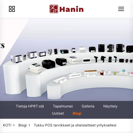
Tietoja HPRT:stä
Tapahtumat
Galleria
Näyttely
Uutiset
Blogi
KOTI
Blogi
Tukku POS tarvikkeet ja oheislaitteet yrityksellesi