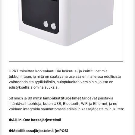
HPRT toimittaa korkealaatuisia laskutus- ja kuittitulostimia
tukkuhintaan, ja niitä on saatavana useissa eri malleissa edullisista
vaihtoehdoista tyylikkäisiin, huippuluokan versioihin, joissa on
edistyksellisiä ominaisuuksia.
58 mm:n ja 80 mm:n
lämpökuittitulostimet
tarjoavat joustavia
liitäntävaihtoehtoja, kuten USB, Bluetooth, WiFi ja Ethernet, ja ne
voidaan integroida saumattomasti erilaisiin kassajärjestelmiin, kuten:
●
All-in-One kassajärjestelmä
●
Mobiilikassajärjestelmä (mPOS)