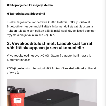
●
Pilvipohjainen kassajärjestelmä
●
Tabletin kassajärjestelmä
Lisäksi tarjoamme kannettavia kuittitulostimia, jotka yhdistävät
Bluetooth-yhteyden mobiililaitteisiin ja mahdollistavat tilausten ja
kuittien tulostamisen paikan päällä, mikä sopii täydellisesti pop-up-
myymälöihin ja väliaikaisiin kojuihin.
3. Viivakooditulostimet: Laadukkaat tarrat
vähittäiskauppaan ja sen ulkopuolelle
Viivakooditulostimet ovat välttämättömiä varastonhallinnassa ja
tuotemerkinnässä.
POS-järjestelmiin integroidut HPRT-
lämpötarratulostimet
auttavat
yrityksiä: