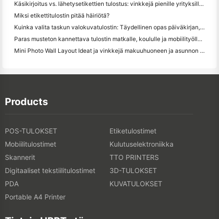
Käsikirjoitus vs. lähetysetikettien tulostus: vinkkejä pienille yrityksille vuonna 2026
Miksi etikettitulostin pitää häiriötä?
Kuinka valita taskun valokuvatulostin: Täydellinen opas päiväkirjan, matkan ja iPhone-käyttäjille
Paras musteton kannettava tulostin matkalle, koululle ja mobiilityölle: Hanin MT620 Pro Review
Mini Photo Wall Layout Ideat ja vinkkejä makuuhuoneen ja asunnon koristelu
Products
POS-TULOKSET
Etiketulostimet
Mobiilitulostimet
Kulutuselektroniikka
Skannerit
TTO PRINTERS
Digitaaliset tekstiilitulostimet
3D-TULOKSET
PDA
KUVATULOKSET
Portable A4 Printer