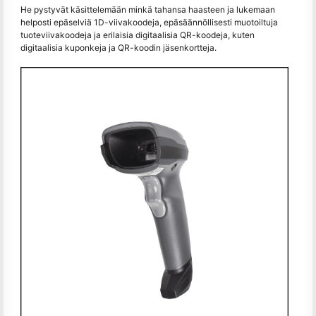
He pystyvät käsittelemään minkä tahansa haasteen ja lukemaan
helposti epäselviä 1D-viivakoodeja, epäsäännöllisesti muotoiltuja
tuoteviivakoodeja ja erilaisia digitaalisia QR-koodeja, kuten
digitaalisia kuponkeja ja QR-koodin jäsenkortteja.