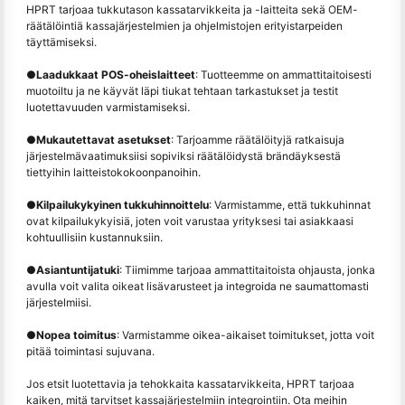
HPRT tarjoaa tukkutason kassatarvikkeita ja -laitteita sekä OEM-
räätälöintiä kassajärjestelmien ja ohjelmistojen erityistarpeiden
täyttämiseksi.
●
Laadukkaat POS-oheislaitteet
: Tuotteemme on ammattitaitoisesti
muotoiltu ja ne käyvät läpi tiukat tehtaan tarkastukset ja testit
luotettavuuden varmistamiseksi.
●
Mukautettavat asetukset
: Tarjoamme räätälöityjä ratkaisuja
järjestelmävaatimuksiisi sopiviksi räätälöidystä brändäyksestä
tiettyihin laitteistokokoonpanoihin.
●
Kilpailukykyinen tukkuhinnoittelu
: Varmistamme, että tukkuhinnat
ovat kilpailukykyisiä, joten voit varustaa yrityksesi tai asiakkaasi
kohtuullisiin kustannuksiin.
●
Asiantuntijatuki
: Tiimimme tarjoaa ammattitaitoista ohjausta, jonka
avulla voit valita oikeat lisävarusteet ja integroida ne saumattomasti
järjestelmiisi.
●
Nopea toimitus
: Varmistamme oikea-aikaiset toimitukset, jotta voit
pitää toimintasi sujuvana.
Jos etsit luotettavia ja tehokkaita kassatarvikkeita, HPRT tarjoaa
kaiken, mitä tarvitset kassajärjestelmiin integrointiin. Ota meihin