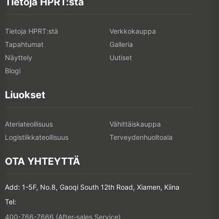
Tietoja HPRT:stä
Tietoja HPRT:stä
Verkkokauppa
Tapahtumat
Galleria
Näyttely
Uutiset
Blogi
Liuokset
Ateriateollisuus
Vähittäiskauppa
Logistiikkateollisuus
Terveydenhuoltoala
OTA YHTEYTTÄ
Add: 1-5F, No.8, Gaoqi South 12th Road, Xiamen, Kiina
Tel:
400-766-7666 (After-sales Service)