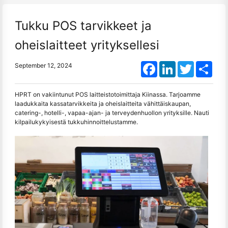
Tukku POS tarvikkeet ja
oheislaitteet yrityksellesi
Facebook
LinkedIn
Twitter
Shar
September 12, 2024
HPRT on vakiintunut POS laitteistotoimittaja Kiinassa. Tarjoamme
laadukkaita kassatarvikkeita ja oheislaitteita vähittäiskaupan,
catering-, hotelli-, vapaa-ajan- ja terveydenhuollon yrityksille. Nauti
kilpailukykyisestä tukkuhinnoittelustamme.