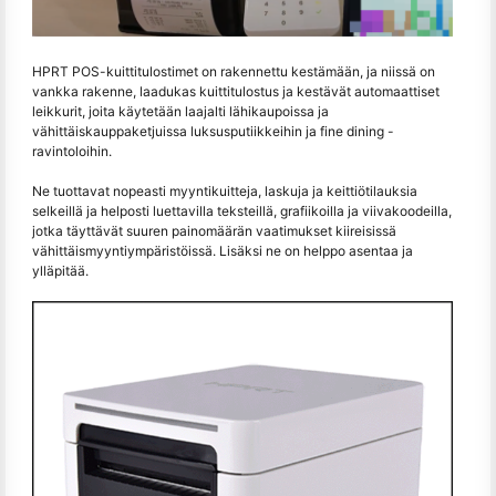
HPRT POS-kuittitulostimet on rakennettu kestämään, ja niissä on
vankka rakenne, laadukas kuittitulostus ja kestävät automaattiset
leikkurit, joita käytetään laajalti lähikaupoissa ja
vähittäiskauppaketjuissa luksusputiikkeihin ja fine dining -
ravintoloihin.
Ne tuottavat nopeasti myyntikuitteja, laskuja ja keittiötilauksia
selkeillä ja helposti luettavilla teksteillä, grafiikoilla ja viivakoodeilla,
jotka täyttävät suuren painomäärän vaatimukset kiireisissä
vähittäismyyntiympäristöissä. Lisäksi ne on helppo asentaa ja
ylläpitää.