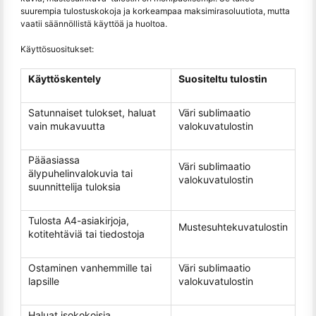
suurempia tulostuskokoja ja korkeampaa maksimirasoluutiota, mutta
vaatii säännöllistä käyttöä ja huoltoa.
Käyttösuositukset:
Käyttöskentely
Suositeltu tulostin
Satunnaiset tulokset, haluat
Väri sublimaatio
vain mukavuutta
valokuvatulostin
Pääasiassa
Väri sublimaatio
älypuhelinvalokuvia tai
valokuvatulostin
suunnittelija tuloksia
Tulosta A4-asiakirjoja,
Mustesuhtekuvatulostin
kotitehtäviä tai tiedostoja
Ostaminen vanhemmille tai
Väri sublimaatio
lapsille
valokuvatulostin
Haluat isokokoisia