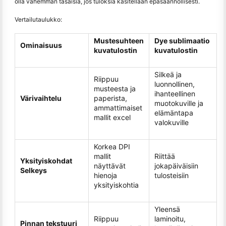
olla vähemmän tasaisia, jos tuloksia käsitellään epäsäännöllisesti.
Vertailutaulukko:
Mustesuhteen
Dye sublimaatio
Ominaisuus
kuvatulostin
kuvatulostin
Silkeä ja
Riippuu
luonnollinen,
musteesta ja
ihanteellinen
Värivaihtelu
paperista,
muotokuville ja
ammattimaiset
elämäntapa
mallit excel
valokuville
Korkea DPI
mallit
Riittää
Yksityiskohdat
näyttävät
jokapäiväisiin
Selkeys
hienoja
tulosteisiin
yksityiskohtia
Yleensä
Riippuu
laminoitu,
Pinnan tekstuuri