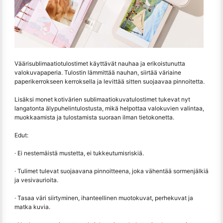
Väärisublimaatiotulostimet käyttävät nauhaa ja erikoistunutta
valokuvapaperia. Tulostin lämmittää nauhan, siirtää väriaine
paperikerrokseen kerroksella ja levittää sitten suojaavaa pinnoitetta.
Lisäksi monet kotivärien sublimaatiokuvatulostimet tukevat nyt
langatonta älypuhelintulostusta, mikä helpottaa valokuvien valintaa,
muokkaamista ja tulostamista suoraan ilman tietokonetta.
Edut:
· Ei nestemäistä mustetta, ei tukkeutumisriskiä.
· Tulimet tulevat suojaavana pinnoitteena, joka vähentää sormenjälkiä
ja vesivaurioita.
· Tasaa väri siirtyminen, ihanteellinen muotokuvat, perhekuvat ja
matka kuvia.