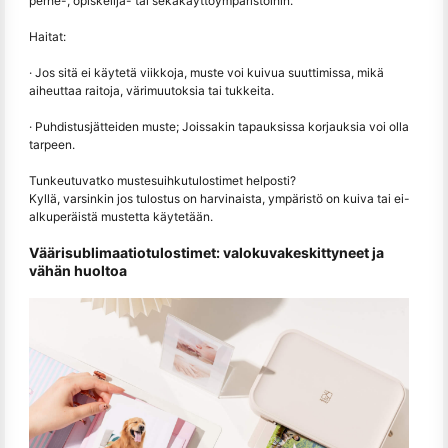
perhe-, opiskelija- tai sekakäyttöympäristöihin.
Haitat:
· Jos sitä ei käytetä viikkoja, muste voi kuivua suuttimissa, mikä
aiheuttaa raitoja, värimuutoksia tai tukkeita.
· Puhdistusjätteiden muste; Joissakin tapauksissa korjauksia voi olla
tarpeen.
Tunkeutuvatko mustesuihkutulostimet helposti?
Kyllä, varsinkin jos tulostus on harvinaista, ympäristö on kuiva tai ei-
alkuperäistä mustetta käytetään.
Väärisublimaatiotulostimet: valokuvakeskittyneet ja
vähän huoltoa