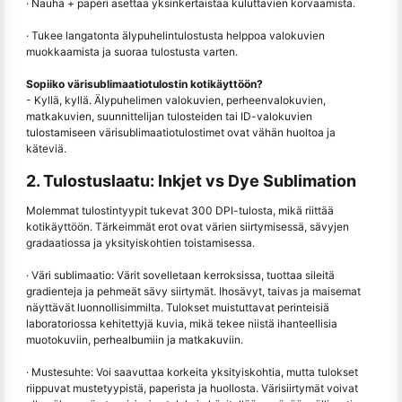
· Nauha + paperi asettaa yksinkertaistaa kuluttavien korvaamista.
· Tukee langatonta älypuhelintulostusta helppoa valokuvien
muokkaamista ja suoraa tulostusta varten.
Sopiiko värisublimaatiotulostin kotikäyttöön?
- Kyllä, kyllä. Älypuhelimen valokuvien, perheenvalokuvien,
matkakuvien, suunnittelijan tulosteiden tai ID-valokuvien
tulostamiseen värisublimaatiotulostimet ovat vähän huoltoa ja
käteviä.
2. Tulostuslaatu: Inkjet vs Dye Sublimation
Molemmat tulostintyypit tukevat 300 DPI-tulosta, mikä riittää
kotikäyttöön. Tärkeimmät erot ovat värien siirtymisessä, sävyjen
gradaatiossa ja yksityiskohtien toistamisessa.
· Väri sublimaatio: Värit sovelletaan kerroksissa, tuottaa sileitä
gradienteja ja pehmeät sävy siirtymät. Ihosävyt, taivas ja maisemat
näyttävät luonnollisimmilta. Tulokset muistuttavat perinteisiä
laboratoriossa kehitettyjä kuvia, mikä tekee niistä ihanteellisia
muotokuviin, perhealbumiin ja matkakuviin.
· Mustesuhte: Voi saavuttaa korkeita yksityiskohtia, mutta tulokset
riippuvat mustetyypistä, paperista ja huollosta. Värisiirtymät voivat