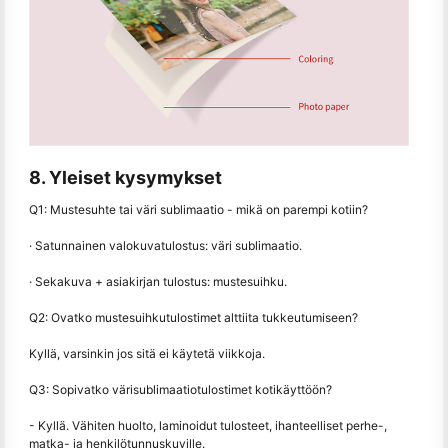
8. Yleiset kysymykset
Q1: Mustesuhte tai väri sublimaatio - mikä on parempi kotiin?
· Satunnainen valokuvatulostus: väri sublimaatio.
· Sekakuva + asiakirjan tulostus: mustesuihku.
Q2: Ovatko mustesuihkutulostimet alttiita tukkeutumiseen?
Kyllä, varsinkin jos sitä ei käytetä viikkoja.
Q3: Sopivatko värisublimaatiotulostimet kotikäyttöön?
- Kyllä. Vähiten huolto, laminoidut tulosteet, ihanteelliset perhe-,
matka- ja henkilötunnuskuville.