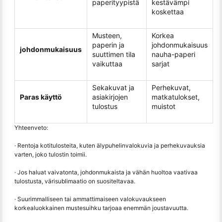
paperityypistä
kestävämpi
koskettaa
Musteen,
Korkea
paperin ja
johdonmukaisuus
johdonmukaisuus
suuttimen tila
nauha-paperi
vaikuttaa
sarjat
Sekakuvat ja
Perhekuvat,
Paras käyttö
asiakirjojen
matkatulokset,
tulostus
muistot
Yhteenveto:
· Rentoja kotitulosteita, kuten älypuhelinvalokuvia ja perhekuvauksia
varten, joko tulostin toimii.
· Jos haluat vaivatonta, johdonmukaista ja vähän huoltoa vaativaa
tulostusta, värisublimaatio on suositeltavaa.
· Suurimmalliseen tai ammattimaiseen valokuvaukseen
korkealuokkainen mustesuihku tarjoaa enemmän joustavuutta.