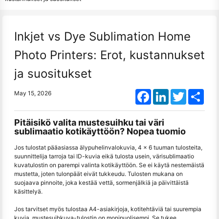
Inkjet vs Dye Sublimation Home
Photo Printers: Erot, kustannukset
ja suositukset
Facebook
LinkedIn
Twitter
Shar
May 15, 2026
Pitäisikö valita mustesuihku tai väri
sublimaatio kotikäyttöön? Nopea tuomio
Jos tulostat pääasiassa älypuhelinvalokuvia, 4 × 6 tuuman tulosteita,
suunnittelija tarroja tai ID-kuvia eikä tulosta usein, värisublimaatio
kuvatulostin on parempi valinta kotikäyttöön. Se ei käytä nestemäistä
mustetta, joten tulonpäät eivät tukkeudu. Tulosten mukana on
suojaava pinnoite, joka kestää vettä, sormenjälkiä ja päivittäistä
käsittelyä.
Jos tarvitset myös tulostaa A4-asiakirjoja, kotitehtäviä tai suurempia
kuvia, mustesuihkuva-tulostin on monipuolisempi. Se tukee