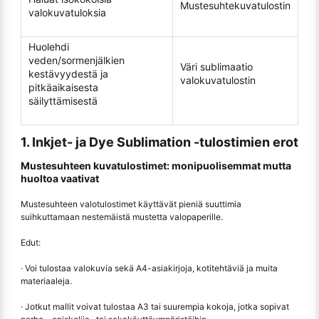
Mustesuhtekuvatulostin
valokuvatuloksia
Huolehdi
veden/sormenjälkien
Väri sublimaatio
kestävyydestä ja
valokuvatulostin
pitkäaikaisesta
säilyttämisestä
1. Inkjet- ja Dye Sublimation -tulostimien erot
Mustesuhteen kuvatulostimet: monipuolisemmat mutta
huoltoa vaativat
Mustesuhteen valotulostimet käyttävät pieniä suuttimia
suihkuttamaan nestemäistä mustetta valopaperille.
Edut:
· Voi tulostaa valokuvia sekä A4-asiakirjoja, kotitehtäviä ja muita
materiaaleja.
· Jotkut mallit voivat tulostaa A3 tai suurempia kokoja, jotka sopivat