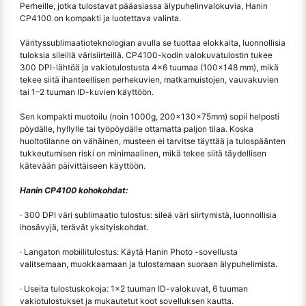
Perheille, jotka tulostavat pääasiassa älypuhelinvalokuvia, Hanin
CP4100 on kompakti ja luotettava valinta.
Värityssublimaatioteknologian avulla se tuottaa elokkaita, luonnollisia
tuloksia sileillä värisiirteillä. CP4100-kodin valokuvatulostin tukee
300 DPI-lähtöä ja vakiotulostusta 4×6 tuumaa (100×148 mm), mikä
tekee siitä ihanteellisen perhekuvien, matkamuistojen, vauvakuvien
tai 1–2 tuuman ID-kuvien käyttöön.
Sen kompakti muotoilu (noin 1000g, 200x130x75mm) sopii helposti
pöydälle, hyllylle tai työpöydälle ottamatta paljon tilaa. Koska
huoltotilanne on vähäinen, musteen ei tarvitse täyttää ja tulospäänten
tukkeutumisen riski on minimaalinen, mikä tekee siitä täydellisen
kätevään päivittäiseen käyttöön.
Hanin CP4100 kohokohdat:
· 300 DPI väri sublimaatio tulostus: sileä väri siirtymistä, luonnollisia
ihosävyjä, terävät yksityiskohdat.
· Langaton mobiilitulostus: Käytä Hanin Photo -sovellusta
valitsemaan, muokkaamaan ja tulostamaan suoraan älypuhelimista.
· Useita tulostuskokoja: 1x2 tuuman ID-valokuvat, 6 tuuman
vakiotulostukset ja mukautetut koot sovelluksen kautta.