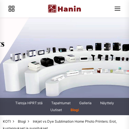
Tietoja HPRT:stä
Tapahtumat
Galleria
Näyttely
Uutiset
Blogi
KOTI
Blogi
Inkjet vs Dye Sublimation Home Photo Printers: Erot,
kustannukset ja suositukset