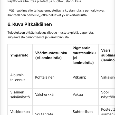
käyttö voi aiheuttaa piilotettuja huoltokustannuksia.
· Väärisublimaatio tarjoaa ennustettavia kustannuksia per valokuva,
ihanteellinen perheille, jotka haluavat yksinkertaisuutta.
6. Kuva Pitkäikäinen
Tulostuksen pitkäaikaisuus riippuu mustetyypistä, paperista,
suojaavasta pinnoitteesta ja varastoinnista.
Pigmentin
Vääri
Väärimustesuihku
mustesuihku
Ympäristö
sublima
(ei laminointia)
(ei
(lamino
laminointia)
Albumin
Kohtalainen
Pitkämpi
Vakaisin
tallennus
Sisäinen
Sopii
Valoherkkä
Vakaa
seinänäyttö
näyttöö
Kosteutt
Vesi/korkea
Suhteellisen
Voi tahrata
sormenjä