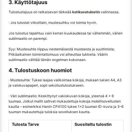
3. Käyttötajuus
Tulostustajuus on ratkaisevan tärkeää
kotikuvatulostin
valinnassa.
· Jos tulostat viikoittain, mustesuihku voi toimia hyvin.
Jos tulostus tapahtuu vain kerran kuukaudessa tai vähemmän, värien
sublimaatio on parempi.
Syy: Mustesuhte riippuu nestemäisestä musteesta ja suuttimista;
Pitkäaikainen toimintattomuus voi aiheuttaa tukkeita. Väärin
sublimaatio välttää tämän ongelman kokonaan.
4. Tulostuskoon huomiot
· Mustesuhte: Tukee laajaa valikoimaa kokoja, mukaan lukien A4, A3
ja valokuvapaperi, sopii sekoitustulostukseen.
· Väri sublimaatio: Keskittynyt vakiokuvan kokoja, yleensä 4 × 6
tuumaa. Jotkut mallit sallivat mukautettuja kokoja mobiilisovellusten
kautta – esimerkiksi Hanin CP4100 tukee 1×2 tuuman ID-kuvia ja 3–6
tuuman mukautettuja tuloksia sovelluksen kautta.
Tulosta Tarve
Suositeltu tulostin