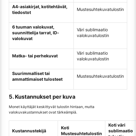
A4-asiakirjat, kotitehtävät,
Mustesuhtekuvatulostin
tiedostot
6 tuuman valokuvat,
Väri sublimaatio
suunnittelija tarrat, ID-
valokuvatulostin
valokuvat
Väri sublimaatio
Matka- tai perhekuvat
valokuvatulostin
Suurimmalliset tai
Mustesuhtekuvatulostin
ammattimaiset tulosteet
5. Kustannukset per kuva
Monet käyttäjät keskittyvät tulostin hintaan, mutta
valokuvakustannukset ovat tärkeämpiä.
Koti väri
Koti
Kustannustekijä
sublimaatio
Mustesuhtetulostin