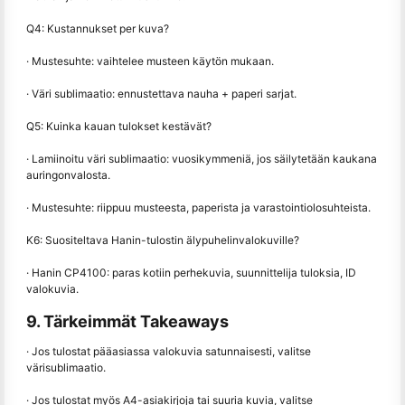
Q4: Kustannukset per kuva?
· Mustesuhte: vaihtelee musteen käytön mukaan.
· Väri sublimaatio: ennustettava nauha + paperi sarjat.
Q5: Kuinka kauan tulokset kestävät?
· Lamiinoitu väri sublimaatio: vuosikymmeniä, jos säilytetään kaukana
auringonvalosta.
· Mustesuhte: riippuu musteesta, paperista ja varastointiolosuhteista.
K6: Suositeltava Hanin-tulostin älypuhelinvalokuville?
· Hanin CP4100: paras kotiin perhekuvia, suunnittelija tuloksia, ID
valokuvia.
9. Tärkeimmät Takeaways
· Jos tulostat pääasiassa valokuvia satunnaisesti, valitse
värisublimaatio.
· Jos tulostat myös A4-asiakirjoja tai suuria kuvia, valitse