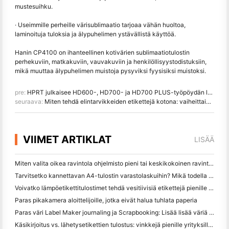
mustesuihku.
· Useimmille perheille värisublimaatio tarjoaa vähän huoltoa,
laminoituja tuloksia ja älypuhelimen ystävällistä käyttöä.
Hanin CP4100 on ihanteellinen kotivärien sublimaatiotulostin
perhekuviin, matkakuviin, vauvakuviin ja henkilöllisyystodistuksiin,
mikä muuttaa älypuhelimen muistoja pysyviksi fyysisiksi muistoksi.
pre:
HPRT julkaisee HD600-, HD700- ja HD700 PLUS-työpöydän lämpöviivakooditulostimet älykkäämpien liiketoiminnan merkintöjen varten
seuraava:
Miten tehdä elintarvikkeiden etikettejä kotona: vaiheittainen opas pienille elintarvikeyrityksille
VIIMET ARTIKLAT
LISÄÄ
Miten valita oikea ravintola ohjelmisto pieni tai keskikokoinen ravintola
Tarvitsetko kannettavan A4-tulostin varastolaskuihin? Mikä todella toimii
Voivatko lämpöetikettitulostimet tehdä vesitiivisiä etikettejä pienille yritystuotteille?
Paras pikakamera aloittelijoille, jotka eivät halua tuhlata paperia
Paras väri Label Maker journaling ja Scrapbooking: Lisää lisää väriä jokaiselle sivulle
Käsikirjoitus vs. lähetysetikettien tulostus: vinkkejä pienille yrityksille vuonna 2026