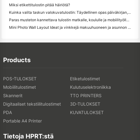
Miksi etikettitulostin pitää häiriötä?
Kuinka valita taskun valokuvatulostin: Täydellinen opas päiväkirjan, matkan ja iPhone-käyttäjille
Paras musteton kannettava tulostin matkalle, koululle ja mobiilityölle: Hanin MT620 Pro Review
Mini Photo Wall Layout Ideat ja vinkkejä makuuhuoneen ja asunnon koristelu
Products
POS-TULOKSET
Etiketulostimet
Mobiilitulostimet
Kulutuselektroniikka
Skannerit
TTO PRINTERS
Digitaaliset tekstiilitulostimet
3D-TULOKSET
PDA
KUVATULOKSET
Portable A4 Printer
Tietoja HPRT:stä