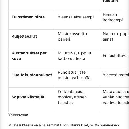
tulostin
Hieman
Tulostimen hinta
Yleensä alhaisempi
korkeampi
Mustekassetit +
Nauha + pape
Kuljettavarat
paperi
sarjat
Kustannukset per
Muuttuva, riippuu
Ennustettava
kuva
kattavuudesta
Puhdistus, jäte
Huoltokustannukset
Yleensä mata
muste, vaihtopäät
Korkeataajuus,
Matalataajuin
Sopivat käyttäjät
monikäyttöinen
vähän huolto
tulostus
vaativa tulost
Yhteenveto:
Mustesuhteella on alhaisemmat tulokustannukset, mutta harvinainen