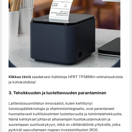
Klikkaa tästä
saadaksesi lisätietoja HPRT TP586W:n ominaisuuksista
ja kohokohdista!
3. Tehokkuuden ja luotettavuuden parantaminen
Laitteistosuunnittelun innovaatiot, kuten kehittynyt
tulostuspääteknologia ja ohjelmistointegraatio, ovat parantaneet
huomattavasti kuittitulostimien luotettavuutta ja toimintatehokkuutta.
Nämä kehitykset johtavat alhaisempiin huoltokustannuksiin ja
suurempaan suorituskykyyn, mikä on välttämätöntä yrityksille, jotka
pyrkivät saavuttamaan nopean investointituoton (ROI).