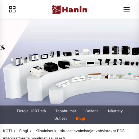
Tietoja HPRT:stä
Tapahtumat
Galleria
Näyttely
Uutiset
Blogi
KOTI
Blogi
Kiinalaiset kuittitulostinvalmistajat vahvistavat POS-
integraattoreita maailmanlaajuisesti