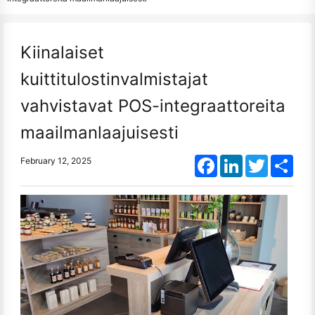
Kiinalaiset
kuittitulostinvalmistajat
vahvistavat POS-integraattoreita
maailmanlaajuisesti
Facebook
LinkedIn
Twitter
Shar
February 12, 2025