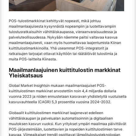
POS-tulostimarkkinat kehittyvät nopeasti, mikä johtuu
maailmanlaajuisesta kysynnästä nopeampiin ja luotettavampiin
tulostusratkaisuihin vähittäiskaupassa, vieraanvaraisuudessa ja
palveluteollisuudessa. Nykyään näemme paitsi valtavaa kasvua
maailmanlaajuisesti, vaan myös huomattavaa laajentumista Kiinan
kuittitulostimarkkinoilla. Yhä useammat POS-integratorit ja
ratkaisujen tarjoajat ottavat käyttöön tai räätälöivät tulostimia ja
muita POS-laitteita Kiinasta.
Maailmanlaajuinen kuittitulostin markkinat
Yleiskatsaus
Global Market Insightsin mukaan maailmanlaajuiset POS-
kuittitulostimen markkinat arvostettiin noin 4,4 miljardia dollaria
vuonna 2023 ja niiden ennustetaan kasvavan yhdistetyllä vuotuisella
kasvuvauhteella (CAGR) 5,3 prosenttia vuosina 2024–2032.
Globaalit kuittitulostimen markkinat laajenevat edelleen
vähittäiskaupan ja palvelualan automatisoinnin ja digitaalisen
muutoksen kasvun vuoksi. Kun yritykset ympäri maailmaa päivittävät
POS-järjestelmiään, luotettavien ja nopeiden kuittitulostimien tarve
kasvaa. Viimeaikaiset trendit osoittavat lämpötulostusteknologian