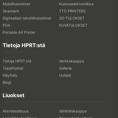
Mobiilitulostimet
Kulutuselektroniikka
Skannerit
TTO PRINTERS
Digitaaliset tekstiilitulostimet
3D-TULOKSET
PDA
KUVATULOKSET
Portable A4 Printer
Tietoja HPRT:stä
Tietoja HPRT:stä
Verkkokauppa
Tapahtumat
Galleria
Näyttely
Uutiset
Blogi
Liuokset
Ateriateollisuus
Vähittäiskauppa