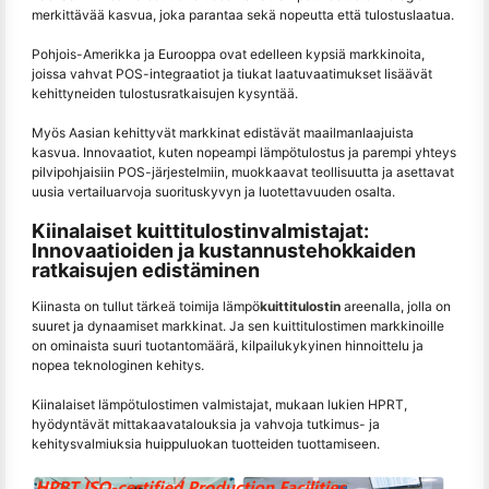
merkittävää kasvua, joka parantaa sekä nopeutta että tulostuslaatua.
Pohjois-Amerikka ja Eurooppa ovat edelleen kypsiä markkinoita,
joissa vahvat POS-integraatiot ja tiukat laatuvaatimukset lisäävät
kehittyneiden tulostusratkaisujen kysyntää.
Myös Aasian kehittyvät markkinat edistävät maailmanlaajuista
kasvua. Innovaatiot, kuten nopeampi lämpötulostus ja parempi yhteys
pilvipohjaisiin POS-järjestelmiin, muokkaavat teollisuutta ja asettavat
uusia vertailuarvoja suorituskyvyn ja luotettavuuden osalta.
Kiinalaiset kuittitulostinvalmistajat:
Innovaatioiden ja kustannustehokkaiden
ratkaisujen edistäminen
Kiinasta on tullut tärkeä toimija lämpö
kuittitulostin
areenalla, jolla on
suuret ja dynaamiset markkinat. Ja sen kuittitulostimen markkinoille
on ominaista suuri tuotantomäärä, kilpailukykyinen hinnoittelu ja
nopea teknologinen kehitys.
Kiinalaiset lämpötulostimen valmistajat, mukaan lukien HPRT,
hyödyntävät mittakaavatalouksia ja vahvoja tutkimus- ja
kehitysvalmiuksia huippuluokan tuotteiden tuottamiseen.