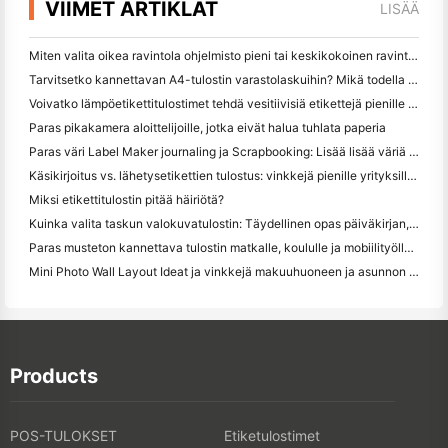
VIIMET ARTIKLAT
LISÄÄ
Miten valita oikea ravintola ohjelmisto pieni tai keskikokoinen ravintola
Tarvitsetko kannettavan A4-tulostin varastolaskuihin? Mikä todella toimii
Voivatko lämpöetikettitulostimet tehdä vesitiivisiä etikettejä pienille yritystuotteille?
Paras pikakamera aloittelijoille, jotka eivät halua tuhlata paperia
Paras väri Label Maker journaling ja Scrapbooking: Lisää lisää väriä jokaiselle sivulle
Käsikirjoitus vs. lähetysetikettien tulostus: vinkkejä pienille yrityksille vuonna 2026
Miksi etikettitulostin pitää häiriötä?
Kuinka valita taskun valokuvatulostin: Täydellinen opas päiväkirjan, matkan ja iPhone-käyttäjille
Paras musteton kannettava tulostin matkalle, koululle ja mobiilityölle: Hanin MT620 Pro Review
Mini Photo Wall Layout Ideat ja vinkkejä makuuhuoneen ja asunnon koristelu
Products
POS-TULOKSET
Etiketulostimet