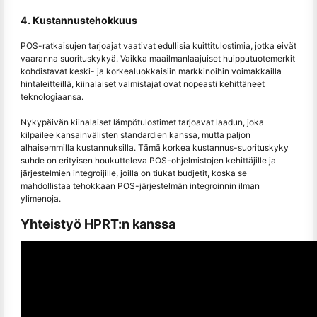
4. Kustannustehokkuus
POS-ratkaisujen tarjoajat vaativat edullisia kuittitulostimia, jotka eivät
vaaranna suorituskykyä. Vaikka maailmanlaajuiset huipputuotemerkit
kohdistavat keski- ja korkealuokkaisiin markkinoihin voimakkailla
hintaleitteillä, kiinalaiset valmistajat ovat nopeasti kehittäneet
teknologiaansa.
Nykypäivän kiinalaiset lämpötulostimet tarjoavat laadun, joka
kilpailee kansainvälisten standardien kanssa, mutta paljon
alhaisemmilla kustannuksilla. Tämä korkea kustannus-suorituskyky
suhde on erityisen houkutteleva POS-ohjelmistojen kehittäjille ja
järjestelmien integroijille, joilla on tiukat budjetit, koska se
mahdollistaa tehokkaan POS-järjestelmän integroinnin ilman
ylimenoja.
Yhteistyö HPRT:n kanssa