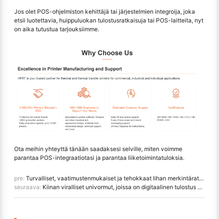
Jos olet POS-ohjelmiston kehittäjä tai järjestelmien integroija, joka
etsii luotettavia, huippuluokan tulostusratkaisuja tai POS-laitteita, nyt
on aika tutustua tarjouksiimme.
Ota meihin yhteyttä tänään saadaksesi selville, miten voimme
parantaa POS-integraatiotasi ja parantaa liiketoimintatuloksia.
pre:
Turvalliset, vaatimustenmukaiset ja tehokkaat lihan merkintäratkaisut
seuraava:
Kiinan viralliset univormut, joissa on digitaalinen tulostus nyloniin 2025 Aasian talvipeleissä