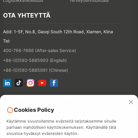
Logistiikkateollisuus
Terveydenhuoltoala
OTA YHTEYTTÄ
Add: 1-5F, No.8, Gaoqi South 12th Road, Xiamen, Kiina
Tel:
400-766-7666 (After-sales Service)
+86-(0)592-5885993 (English)
+86-(0)592-5885991 (Chinese)
Liity sähköpostilistaamme
Cookies Policy
YHTEYSTIE
Käytämme sivustollamme evästeitä tarjotaksemme sinulle
parhaan mahdollisen käyttökokemuksen. Käyttämällä tätä
sivustoa hyväksyt evästeiden käytön.