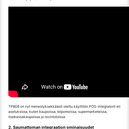
TP808 on nyt menestyksekkäästi otettu käyttöön POS-integratorit eri
asetuksissa, kuten kaupoissa, leipomoissa, supermarketeissa,
itsekassakaupoissa ja ravintoloissa.
2. Saumattoman integraation ominaisuudet