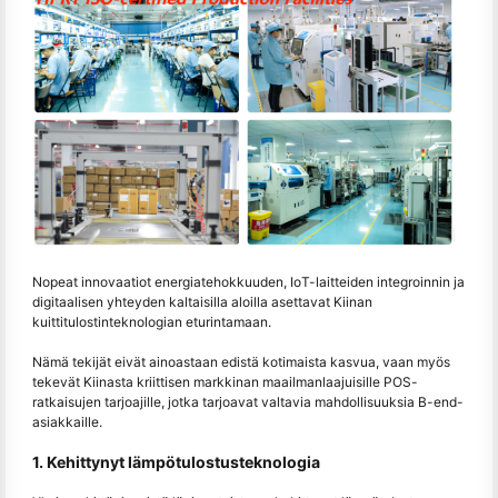
Nopeat innovaatiot energiatehokkuuden, IoT-laitteiden integroinnin ja
digitaalisen yhteyden kaltaisilla aloilla asettavat Kiinan
kuittitulostinteknologian eturintamaan.
Nämä tekijät eivät ainoastaan edistä kotimaista kasvua, vaan myös
tekevät Kiinasta kriittisen markkinan maailmanlaajuisille POS-
ratkaisujen tarjoajille, jotka tarjoavat valtavia mahdollisuuksia B-end-
asiakkaille.
1. Kehittynyt lämpötulostusteknologia