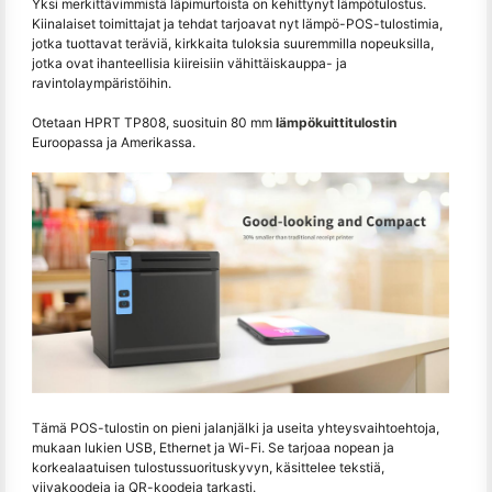
Yksi merkittävimmistä läpimurtoista on kehittynyt lämpötulostus.
Kiinalaiset toimittajat ja tehdat tarjoavat nyt lämpö-POS-tulostimia,
jotka tuottavat teräviä, kirkkaita tuloksia suuremmilla nopeuksilla,
jotka ovat ihanteellisia kiireisiin vähittäiskauppa- ja
ravintolaympäristöihin.
Otetaan HPRT TP808, suosituin 80 mm
lämpökuittitulostin
Euroopassa ja Amerikassa.
Tämä POS-tulostin on pieni jalanjälki ja useita yhteysvaihtoehtoja,
mukaan lukien USB, Ethernet ja Wi-Fi. Se tarjoaa nopean ja
korkealaatuisen tulostussuorituskyvyn, käsittelee tekstiä,
viivakoodeja ja QR-koodeja tarkasti.