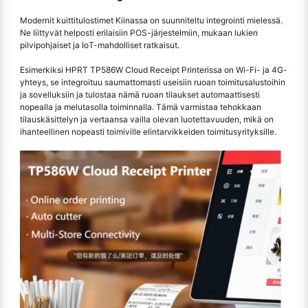
Modernit kuittitulostimet Kiinassa on suunniteltu integrointi mielessä.
Ne liittyvät helposti erilaisiin POS-järjestelmiin, mukaan lukien
pilvipohjaiset ja IoT-mahdolliset ratkaisut.
Esimerkiksi HPRT TP586W Cloud Receipt Printerissa on Wi-Fi- ja 4G-
yhteys, se integroituu saumattomasti useisiin ruoan toimitusalustoihin
ja sovelluksiin ja tulostaa nämä ruoan tilaukset automaattisesti
nopealla ja melutasolla toiminnalla. Tämä varmistaa tehokkaan
tilauskäsittelyn ja vertaansa vailla olevan luotettavuuden, mikä on
ihanteellinen nopeasti toimiville elintarvikkeiden toimitusyrityksille.